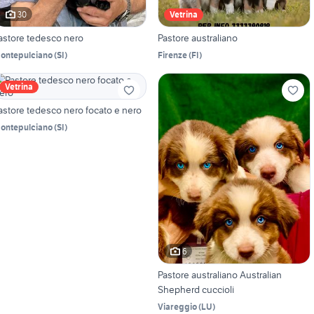
30
Vetrina
astore tedesco nero
Pastore australiano
ontepulciano
(
SI
)
Firenze
(
FI
)
Vetrina
astore tedesco nero focato e nero
ontepulciano
(
SI
)
6
Pastore australiano Australian
Shepherd cuccioli
Viareggio
(
LU
)