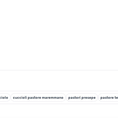
ciolo
cuccioli pastore maremmano
pastori presepe
pastore t