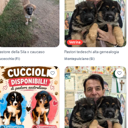
Vetrina
pastore della Sila x caucaso
Pastori tedeschi alta genealogia
ucecchio
(
FI
)
Montepulciano
(
SI
)