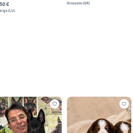
Grosseto
(
GR
)
50 €
arga
(
LU
)