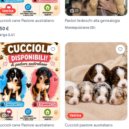
15
Vetrina
uccioli cane Pastore australiano
Pastori tedeschi alta genealogia
Montepulciano
(
SI
)
50 €
arga
(
LU
)
6
Vetrina
uccioli cane Pastore australiano
Cuccioli pastore australiano