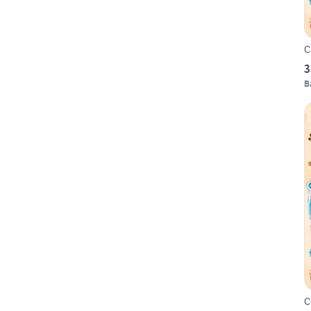
C
3
B
C