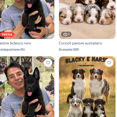
6
Vetrina
astore tedesco nero
Cuccioli pastore australiano
ontepulciano
(
SI
)
Grosseto
(
GR
)