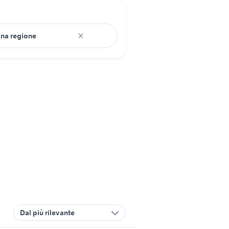
Dal più rilevante