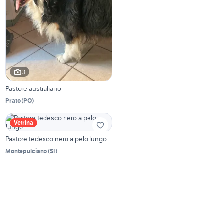
3
Pastore australiano
Prato
(
PO
)
Vetrina
Pastore tedesco nero a pelo lungo
Montepulciano
(
SI
)