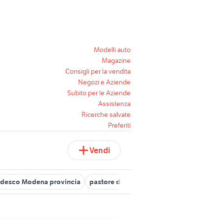
Modelli auto
Magazine
Consigli per la vendita
Negozi e Aziende
Subito per le Aziende
Assistenza
Ricerche salvate
Preferiti
Vendi
edesco Modena provincia
pastore del caucaso
cucciolo pastore