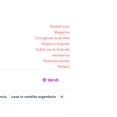
Modelli auto
Magazine
Consigli per la vendita
Negozi e Aziende
Subito per le Aziende
Assistenza
Ricerche salvate
Preferiti
Vendi
ncia
case in vendita argentario
trilocali grosseto
affitto appar