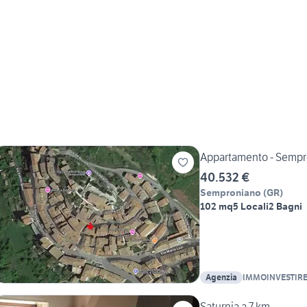
Appartamento - Semp
40.532 €
Semproniano
(
GR
)
102 mq
5 Locali
2 Bagni
Agenzia
IMMOINVESTIRE 
Saturnia a 7 km