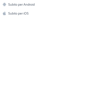
Animali
oni a
ville in vendita moniga del
Subito per Android
ento e
garda
Accessori per animali
hi
Subito per iOS
ds Molise
Musica e Film
omestici
Libri e Riviste
e Fai da te
Strumenti Musicali
amento e
ri
Sports
 i bambini
Biciclette
Collezionismo