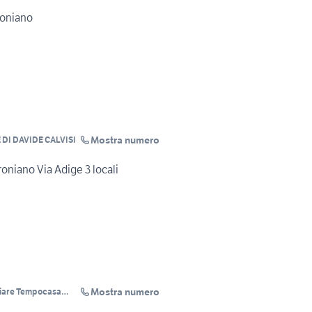
roniano
Mostra numero
DI DAVIDE CALVISI
niano Via Adige 3 locali
Mostra numero
liare Tempocasa