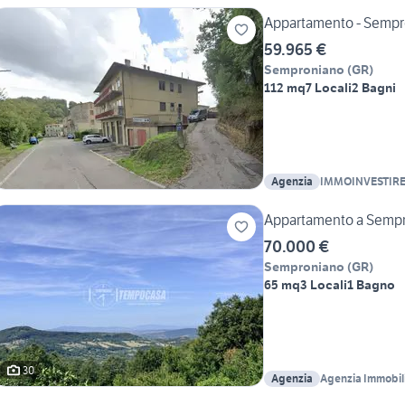
Appartamento - Semp
59.965 €
Semproniano
(
GR
)
112 mq
7 Locali
2 Bagni
Agenzia
IMMOINVESTIRE 
Appartamento a Sempro
70.000 €
Semproniano
(
GR
)
65 mq
3 Locali
1 Bagno
30
Agenzia
Agenzia Immobi
Tarquinia