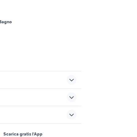
 Bagno
o
affitto casarsa della delizia
iacca
case in vendita guidonia
sports e hobby
a
Scarica gratis l'App