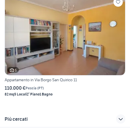
6
Appartamento in Via Borgo San Quirico 11
110.000 €
Pescia
(
PT
)
82 mq
5 Locali
2° Piano
1 Bagno
Più cercati