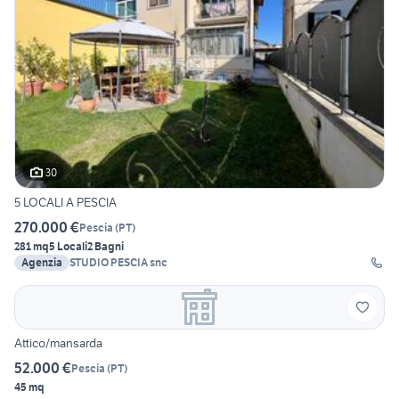
30
5 LOCALI A PESCIA
270.000 €
Pescia
(
PT
)
281 mq
5 Locali
2 Bagni
Agenzia
STUDIO PESCIA snc
Attico/mansarda
52.000 €
Pescia
(
PT
)
45 mq