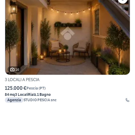
14
3 LOCALI A PESCIA
125.000 €
Pescia
(
PT
)
84 mq
3 Locali
Rialz.
1 Bagno
Agenzia
STUDIO PESCIA snc