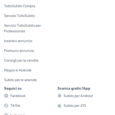
Uffici e Locali
TuttoSubito Compra
commerciali
Servizio TuttoSubito
elettronica
per la casa e la
sports e hobby
Servizio TuttoSubito per
persona
Informatica
Animali
Professionisti
Arredamento e
Console e
Accessori per
Casalinghi
Inserisci annuncio
Videogiochi
animali
Elettrodomestici
Promuovi annuncio
Audio/Video
Musica e Film
Giardino e Fai da te
Consigli per la vendita
Fotografia
Libri e Riviste
Abbigliamento e
Negozi e Aziende
Telefonia
Strumenti Musicali
Accessori
Subito per le aziende
Sports
Tutto per i bambini
Seguici su
Scarica gratis l'App
Biciclette
Facebook
Subito per Android
Collezionismo
TikTok
Subito per iOS