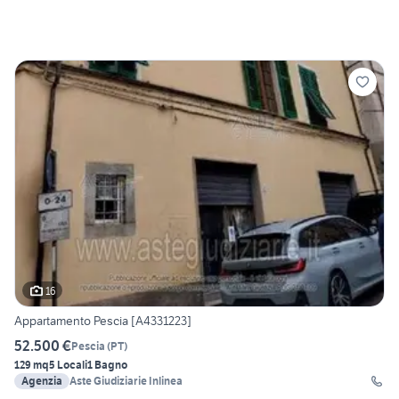
16
Appartamento Pescia [A4331223]
52.500 €
Pescia
(
PT
)
129 mq
5 Locali
1 Bagno
Agenzia
Aste Giudiziarie Inlinea