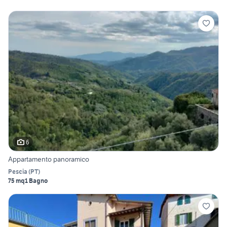
6
Appartamento panoramico
Pescia
(
PT
)
75 mq
1 Bagno