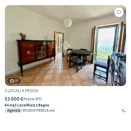
15
3 LOCALI A PESCIA
53.000 €
Pescia
(
PT
)
64 mq
3 Locali
Rialz.
1 Bagno
Agenzia
STUDIO PESCIA snc