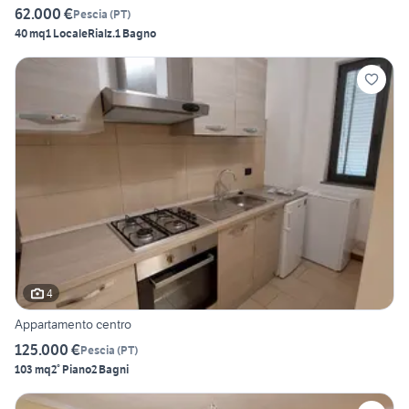
62.000 €
Pescia
(
PT
)
40 mq
1 Locale
Rialz.
1 Bagno
4
Appartamento centro
125.000 €
Pescia
(
PT
)
103 mq
2° Piano
2 Bagni