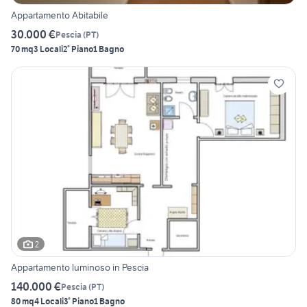
Appartamento Abitabile
30.000 €
Pescia
(
PT
)
70 mq
3 Locali
2° Piano
1 Bagno
2
Appartamento luminoso in Pescia
140.000 €
Pescia
(
PT
)
80 mq
4 Locali
3° Piano
1 Bagno