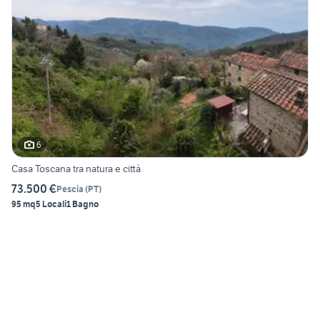
6
Casa Toscana tra natura e città
73.500 €
Pescia
(
PT
)
95 mq
5 Locali
1 Bagno