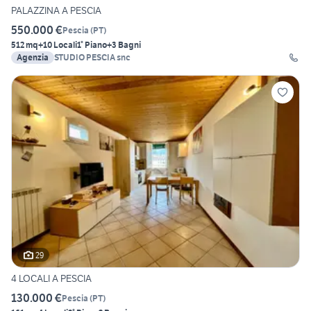
PALAZZINA A PESCIA
550.000 €
Pescia
(
PT
)
512 mq
+10 Locali
1° Piano
+3 Bagni
Agenzia
STUDIO PESCIA snc
29
4 LOCALI A PESCIA
130.000 €
Pescia
(
PT
)