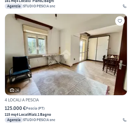
161 mq
4 Locali
3° Piano
2 Bagni
Agenzia
STUDIO PESCIA snc
24
4 LOCALI A PESCIA
125.000 €
Pescia
(
PT
)
115 mq
4 Locali
Rialz.
1 Bagno
Agenzia
STUDIO PESCIA snc