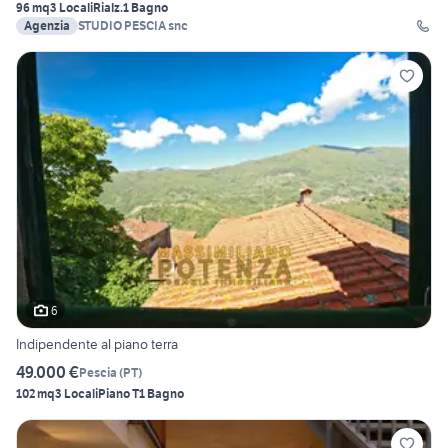
96 mq
3 Locali
Rialz.
1 Bagno
Agenzia
STUDIO PESCIA snc
6
Indipendente al piano terra
49.000 €
Pescia
(
PT
)
102 mq
3 Locali
Piano T
1 Bagno