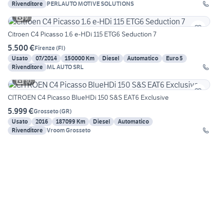
Rivenditore
PERLAUTO MOTIVE SOLUTIONS
9
Citroen C4 Picasso 1.6 e-HDi 115 ETG6 Seduction 7
5.500 €
Firenze
(
FI
)
Usato
07/2014
150000 Km
Diesel
Automatico
Euro 5
Rivenditore
ML AUTO SRL
30
CITROEN C4 Picasso BlueHDi 150 S&S EAT6 Exclusive
5.999 €
Grosseto
(
GR
)
Usato
2016
187099 Km
Diesel
Automatico
Rivenditore
Vroom Grosseto