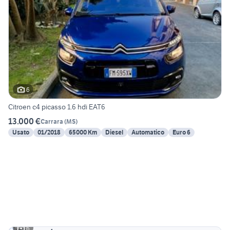
6
Citroen c4 picasso 1.6 hdi EAT6
13.000 €
Carrara
(
MS
)
Usato
01/2018
65000 Km
Diesel
Automatico
Euro 6
6