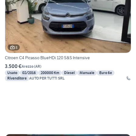
8
Citroen C4 Picasso BlueHDi 120 S&S Intensive
3.500 €
Arezzo
(
AR
)
Usato
02/2016
200000 Km
Diesel
Manuale
Euro 6e
Rivenditore
AUTO PER TUTTI SRL