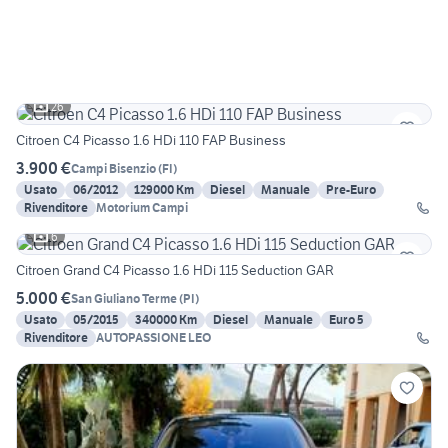
26
Citroen C4 Picasso 1.6 HDi 110 FAP Business
3.900 €
Campi Bisenzio
(
FI
)
Usato
06/2012
129000 Km
Diesel
Manuale
Pre-Euro
Rivenditore
Motorium Campi
6
Citroen Grand C4 Picasso 1.6 HDi 115 Seduction GAR
5.000 €
San Giuliano Terme
(
PI
)
Usato
05/2015
340000 Km
Diesel
Manuale
Euro 5
Rivenditore
AUTOPASSIONE LEO