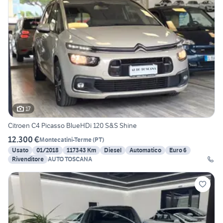
17
Citroen C4 Picasso BlueHDi 120 S&S Shine
12.300 €
Montecatini-Terme
(
PT
)
Usato
01/2018
117343 Km
Diesel
Automatico
Euro 6
Rivenditore
AUTO TOSCANA