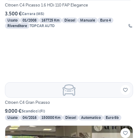
Citroen C4 Picasso 1.6 HDi 110 FAP Elegance
3.500 €
Carrara
(
MS
)
Usato
01/2008
167725 Km
Diesel
Manuale
Euro 4
Rivenditore
TOPCAR AUTO
Citroen C4 Gran Picasso
9.000 €
Scandicci
(
FI
)
Usato
04/2016
150000 Km
Diesel
Automatico
Euro 6b