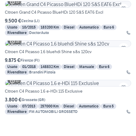
13
Citroen Grand C4 Picasso BlueHDi 120 S&S EAT6 Excl
9.500 €
Cecina
(
LI
)
Usato
10/2015
183200 Km
Diesel
Automatico
Euro 6
Rivenditore
DoctorAuto
28
Citroen C4 Picasso 1.6 bluehdi Shine s&s 120cv
9.875 €
Firenze
(
FI
)
Usato
01/2018
148832 Km
Diesel
Manuale
Euro 6
Rivenditore
Brandini Pistoia
11
Citroen C4 Picasso 1.6 e-HDi 115 Exclusive
3.800 €
Grosseto
(
GR
)
Usato
07/2013
257000 Km
Diesel
Automatico
Euro 5
Rivenditore
FM AUTOMOBILI GROSSETO