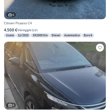
6
Citroen Picasso C4
4.500 €
Viareggio
(
LU
)
Usato
11/2015
392000 Km
Diesel
Automatico
Euro 6
6