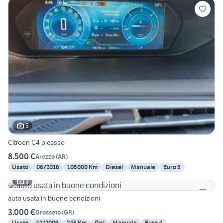
5
Citroen C4 picasso
8.500 €
Arezzo
(
AR
)
Usato
06/2016
105000 Km
Diesel
Manuale
Euro 5
3
auto usata in buone condizioni
3.000 €
Grosseto
(
GR
)
Usato
12/2009
245 Km
Gpl
Manuale
Euro 4