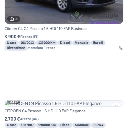
26
Citroen C4 C4 Picasso 1.6 HDi 110 FAP Business
3.900 €
Firenze
(
FI
)
Usato
06/2012
129000 Km
Diesel
Manuale
Euro 5
Rivenditore
Motorium Firenze
15
CITROEN C4 Picasso 1.6 HDi 110 FAP Elegance
2.700 €
Arezzo
(
AR
)
Usato
10/2007
198000 Km
Diesel
Manuale
Euro 4