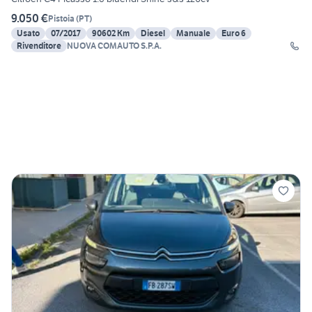
9.050 €
Pistoia
(
PT
)
Usato
07/2017
90602 Km
Diesel
Manuale
Euro 6
Rivenditore
NUOVA COMAUTO S.P.A.