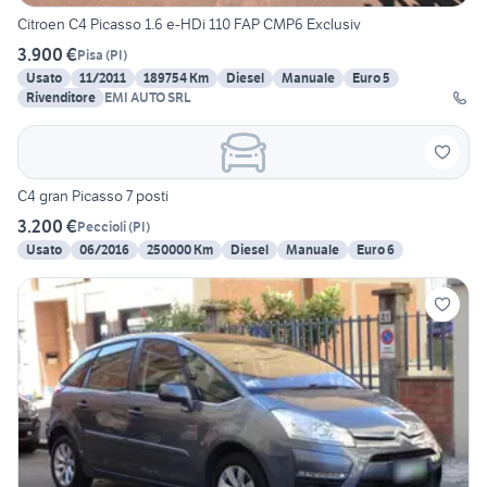
Citroen C4 Picasso 1.6 e-HDi 110 FAP CMP6 Exclusiv
3.900 €
Pisa
(
PI
)
Usato
11/2011
189754 Km
Diesel
Manuale
Euro 5
Rivenditore
EMI AUTO SRL
C4 gran Picasso 7 posti
3.200 €
Peccioli
(
PI
)
Usato
06/2016
250000 Km
Diesel
Manuale
Euro 6