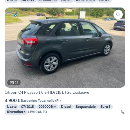
22
Citroen C4 Picasso 1.6 e-HDi 115 ETG6 Exclusive
3.900 €
Barberino Tavarnelle
(
FI
)
Usato
07/2015
209000 Km
Diesel
Sequenziale
Euro 5
Rivenditore
LEVICAUTO