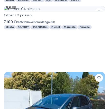
6
Citroen C4 picasso
7.100 €
Castelnuovo Berardenga
(
SI
)
Usato
06/2017
139000 Km
Diesel
Manuale
Euro 6e