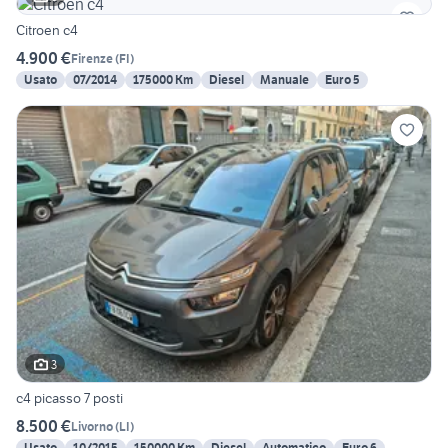
Citroen c4
4.900 €
Firenze
(
FI
)
Usato
07/2014
175000 Km
Diesel
Manuale
Euro 5
3
c4 picasso 7 posti
8.500 €
Livorno
(
LI
)
Usato
10/2015
150000 Km
Diesel
Automatico
Euro 6