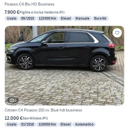
Picasso C4 Blu HD Business
7.900 €
Figline e Incisa Valdarno
(
FI
)
Usato
09/2015
123000 Km
Diesel
Manuale
Euro 6b
6
Citroen C4 Picasso 150 cv. Blue hdi business
12.000 €
San Miniato
(
PI
)
Usato
02/2018
110000 Km
Diesel
Automatico