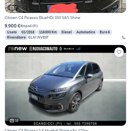
7
Citroen C4 Picasso BlueHDi 150 S&S Shine
9.900 €
Empoli
(
FI
)
Usato
02/2018
116000 Km
Diesel
Automatico
Euro 6
Rivenditore
GLM INVEST
16
Citroen C4 Picasso 1.6 bluehdi Shine s&s 120cv