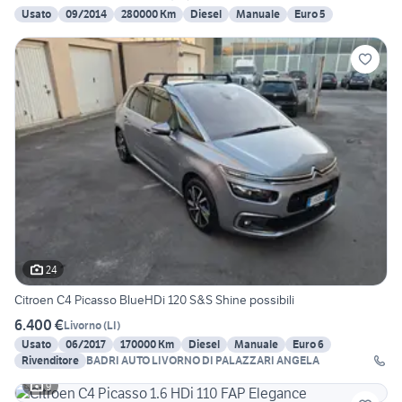
Usato
09/2014
280000 Km
Diesel
Manuale
Euro 5
24
Citroen C4 Picasso BlueHDi 120 S&S Shine possibili
6.400 €
Livorno
(
LI
)
Usato
06/2017
170000 Km
Diesel
Manuale
Euro 6
Rivenditore
BADRI AUTO LIVORNO DI PALAZZARI ANGELA
9