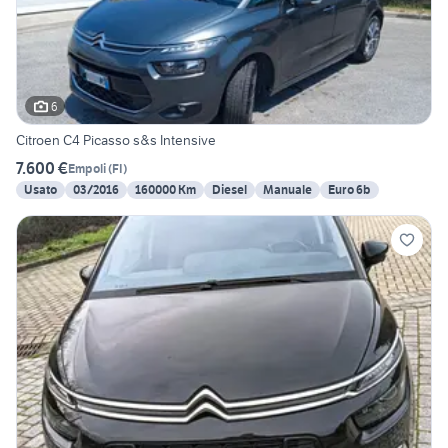
6
Citroen C4 Picasso s&s Intensive
7.600 €
Empoli
(
FI
)
Usato
03/2016
160000 Km
Diesel
Manuale
Euro 6b