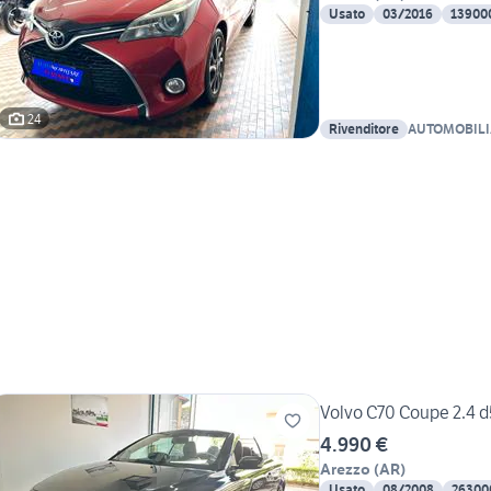
Usato
03/2016
13900
24
Rivenditore
AUTOMOBILI
Volvo C70 Coupe 2.4
4.990 €
Arezzo
(
AR
)
Usato
08/2008
26300