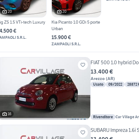
20
20
g ZS 1.5 VTi-tech Luxury
Kia Picanto 1.0 GDi 5 porte
Urban
4.500 €
15.900 €
AMPAOLI S.R.L.
ZAMPAOLI S.R.L.
FIAT 500 1.0 hybrid Do
13.400 €
Arezzo
(
AR
)
Usato
09/2022
28872
16
Rivenditore
Car Village A
SUBARU Impreza 1.6i St