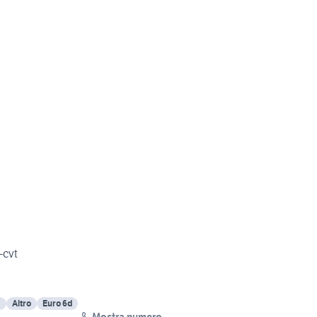
-cvt
a
Altro
Euro 6d
Mostra numero