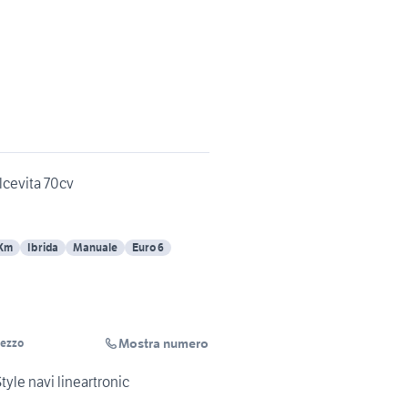
lcevita 70cv
 Km
Ibrida
Manuale
Euro 6
Mostra numero
rezzo
yle navi lineartronic