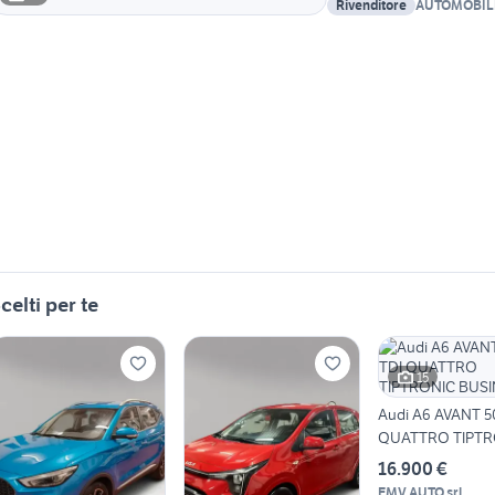
Rivenditore
AUTOMOBILI
celti per te
15
Audi A6 AVANT 50
QUATTRO TIPTR
BUSINES
16.900 €
EMV AUTO srl