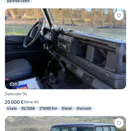
Euro 6d-TEMP
5
Defender 90
20.000 €
Siena
(
SI
)
Usato
01/2006
276000 Km
Diesel
Manuale