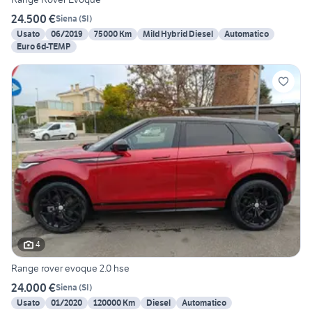
24.500 €
Siena
(
SI
)
Usato
06/2019
75000 Km
Mild Hybrid Diesel
Automatico
Euro 6d-TEMP
4
Range rover evoque 2.0 hse
24.000 €
Siena
(
SI
)
Usato
01/2020
120000 Km
Diesel
Automatico