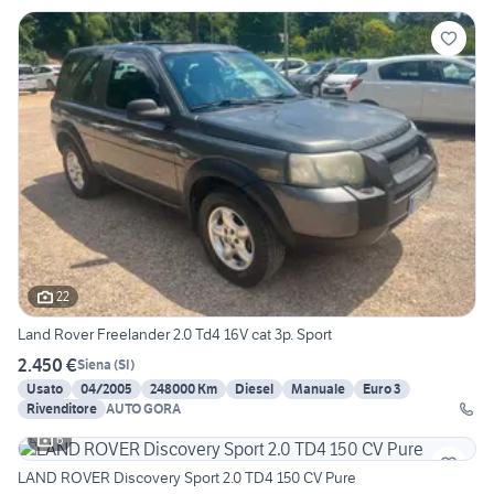
22
Land Rover Freelander 2.0 Td4 16V cat 3p. Sport
2.450 €
Siena
(
SI
)
Usato
04/2005
248000 Km
Diesel
Manuale
Euro 3
Rivenditore
AUTO GORA
6
LAND ROVER Discovery Sport 2.0 TD4 150 CV Pure