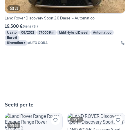
21
Land Rover Discovery Sport 2.0 Diesel - Automatico
19.500 €
Siena
(
SI
)
Usato
06/2021
77000 Km
Mild Hybrid Diesel
Automatico
Euro 6
Rivenditore
AUTO GORA
Scelti per te
21
15
LAND ROVER Discovery Sport -