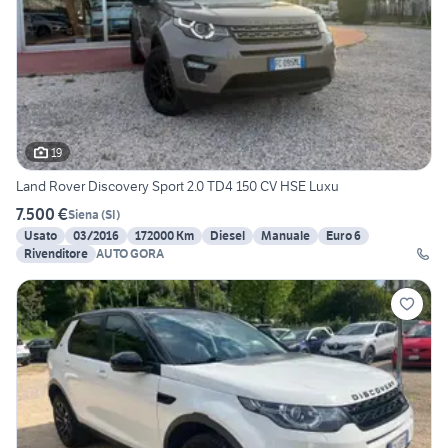
19
Land Rover Discovery Sport 2.0 TD4 150 CV HSE Luxu
7.500 €
Siena
(
SI
)
Usato
03/2016
172000 Km
Diesel
Manuale
Euro 6
Rivenditore
AUTO GORA