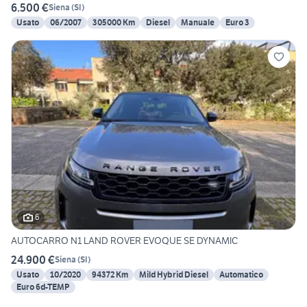
6.500 €
Siena
(
SI
)
Usato
06/2007
305000 Km
Diesel
Manuale
Euro 3
6
AUTOCARRO N1 LAND ROVER EVOQUE SE DYNAMIC
24.900 €
Siena
(
SI
)
Usato
10/2020
94372 Km
Mild Hybrid Diesel
Automatico
Euro 6d-TEMP