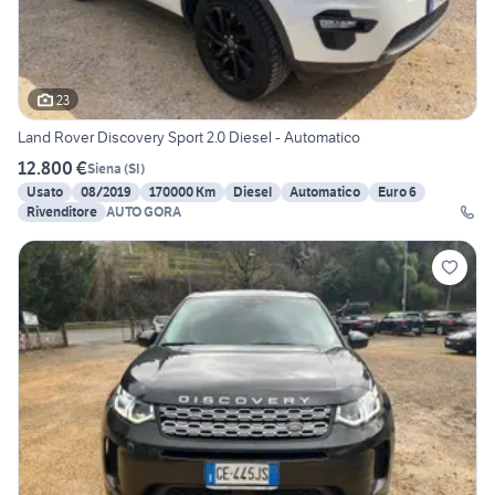
23
Land Rover Discovery Sport 2.0 Diesel - Automatico
12.800 €
Siena
(
SI
)
Usato
08/2019
170000 Km
Diesel
Automatico
Euro 6
Rivenditore
AUTO GORA