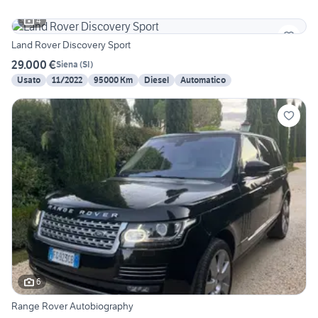
4
Land Rover Discovery Sport
29.000 €
Siena
(
SI
)
Usato
11/2022
95000 Km
Diesel
Automatico
6
Range Rover Autobiography