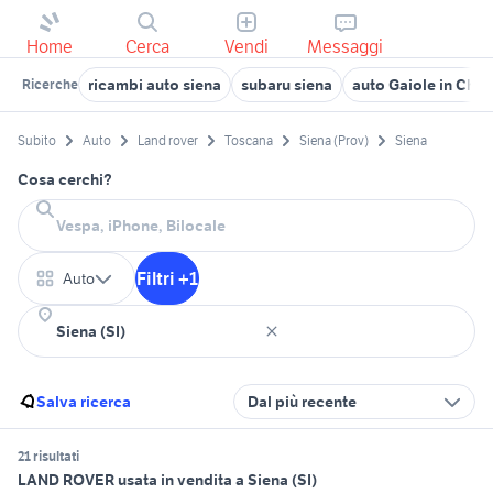
Home
Cerca
Vendi
Messaggi
ricambi auto siena
subaru siena
auto Gaiole in Chia
Ricerche
Subito
Auto
Land rover
Toscana
Siena (Prov)
Siena
Cosa cerchi?
Filtri +1
Auto
Salva ricerca
Dal più recente
21 risultati
LAND ROVER usata in vendita a Siena (SI)