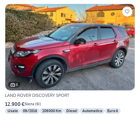
6
LAND ROVER DISCOVERY SPORT
12.900 €
Siena
(
SI
)
Usato
09/2016
209000 Km
Diesel
Automatico
Euro 6