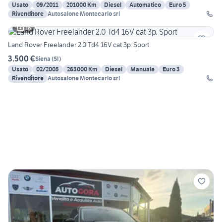
Usato
09/2011
201000 Km
Diesel
Automatico
Euro 5
Rivenditore
Autosalone Montecarlo srl
16
Land Rover Freelander 2.0 Td4 16V cat 3p. Sport
3.500 €
Siena
(
SI
)
Usato
02/2005
263000 Km
Diesel
Manuale
Euro 3
Rivenditore
Autosalone Montecarlo srl