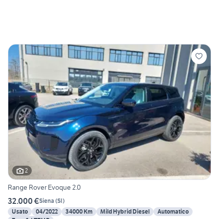
2
Range Rover Evoque 2.0
32.000 €
Siena
(
SI
)
Usato
04/2022
34000 Km
Mild Hybrid Diesel
Automatico