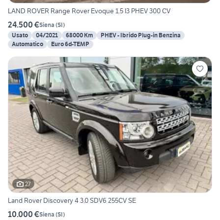
LAND ROVER Range Rover Evoque 1.5 I3 PHEV 300 CV
24.500 €
Siena
(
SI
)
Usato
04/2021
68000 Km
PHEV - Ibrido Plug-in Benzina
Automatico
Euro 6d-TEMP
27
Land Rover Discovery 4 3.0 SDV6 255CV SE
10.000 €
Siena
(
SI
)