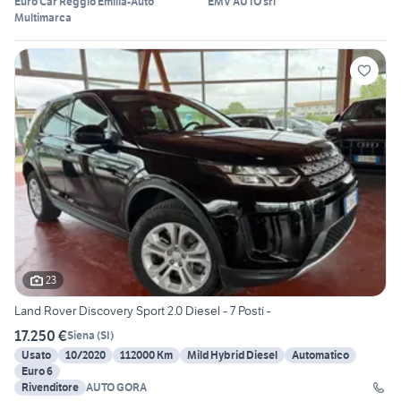
Euro Car Reggio Emilia-Auto
EMV AUTO srl
Multimarca
23
Land Rover Discovery Sport 2.0 Diesel - 7 Posti -
17.250 €
Siena
(
SI
)
Usato
10/2020
112000 Km
Mild Hybrid Diesel
Automatico
Euro 6
Rivenditore
AUTO GORA