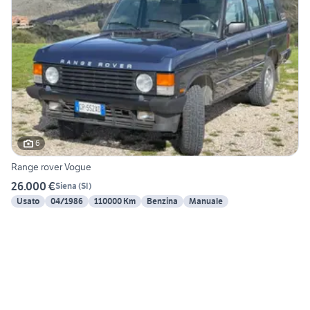
6
Range rover Vogue
26.000 €
Siena
(
SI
)
Usato
04/1986
110000 Km
Benzina
Manuale