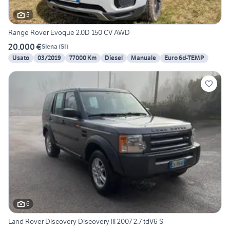
5
Range Rover Evoque 2.0D 150 CV AWD
20.000 €
Siena
(
SI
)
Usato
03/2019
77000 Km
Diesel
Manuale
Euro 6d-TEMP
6
Land Rover Discovery Discovery III 2007 2.7 tdV6 S