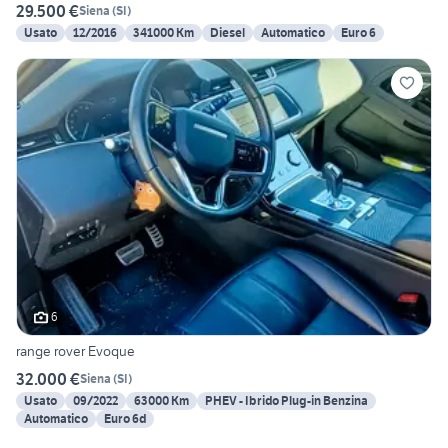
29.500 €
Siena
(
SI
)
Usato
12/2016
341000 Km
Diesel
Automatico
Euro 6
6
range rover Evoque
32.000 €
Siena
(
SI
)
Usato
09/2022
63000 Km
PHEV - Ibrido Plug-in Benzina
Automatico
Euro 6d