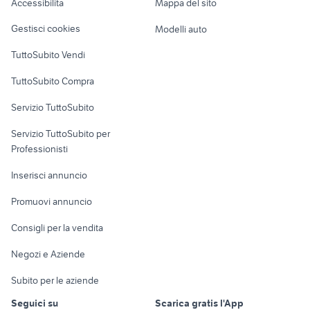
Accessibilità
Mappa del sito
Loft, mansarde e
Veicoli commerciali
altro
Gestisci cookies
Modelli auto
Case vacanza
TuttoSubito Vendi
Uffici e Locali
TuttoSubito Compra
commerciali
Servizio TuttoSubito
elettronica
per la casa e la
sports e hobby
Servizio TuttoSubito per
persona
Informatica
Animali
Professionisti
Arredamento e
Console e
Accessori per
Casalinghi
Inserisci annuncio
Videogiochi
animali
Elettrodomestici
Promuovi annuncio
Audio/Video
Musica e Film
Giardino e Fai da te
Consigli per la vendita
Fotografia
Libri e Riviste
Abbigliamento e
Negozi e Aziende
Telefonia
Strumenti Musicali
Accessori
Subito per le aziende
Sports
Tutto per i bambini
Seguici su
Scarica gratis l'App