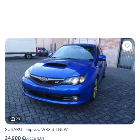
20
SUBARU - Impreza WRX STI NEW
34.900 €
Lucca
(
LU
)