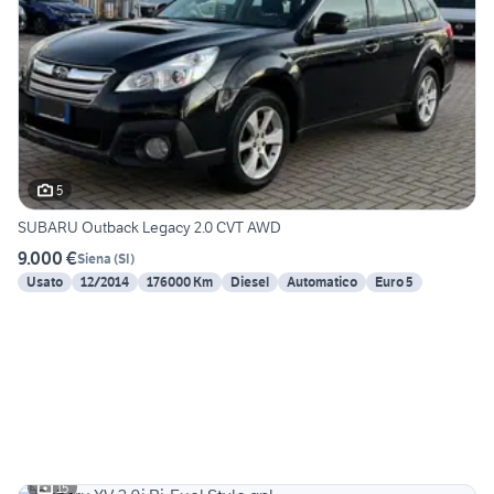
5
SUBARU Outback Legacy 2.0 CVT AWD
9.000 €
Siena
(
SI
)
Usato
12/2014
176000 Km
Diesel
Automatico
Euro 5
15