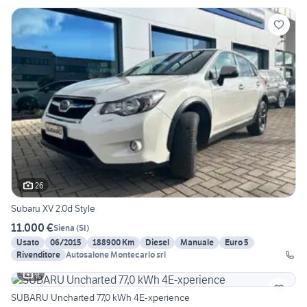
26
Subaru XV 2.0d Style
11.000 €
Siena
(
SI
)
Usato
06/2015
188900 Km
Diesel
Manuale
Euro 5
Rivenditore
Autosalone Montecarlo srl
9
SUBARU Uncharted 77,0 kWh 4E-xperience