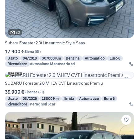
30
Subaru Forester 2.0i Lineartronic Style Saas
12.900 €
Siena
(
SI
)
Usato
04/2018
307000 Km
Benzina
Automatico
Euro 6
Rivenditore
Autosalone Montecarlo srl
20
SUBARU Forester 2.0 MHEV CVT Lineartronic Premiu
39.900 €
Firenze
(
FI
)
Usato
03/2026
13800 Km
Ibrida
Automatico
Euro 6
Rivenditore
Peragnoli Scar