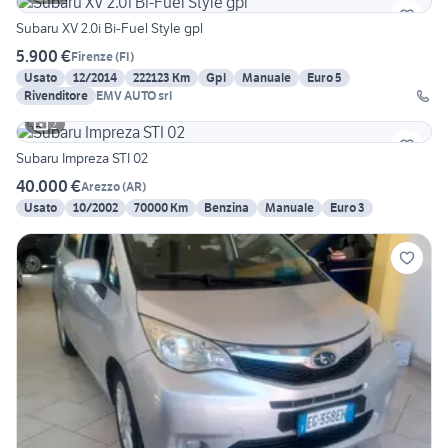
Subaru XV 2.0i Bi-Fuel Style gpl
5.900 €
Firenze
(
FI
)
Usato
12/2014
222123 Km
Gpl
Manuale
Euro 5
Rivenditore
EMV AUTO srl
2
Subaru Impreza STI 02
40.000 €
Arezzo
(
AR
)
Usato
10/2002
70000 Km
Benzina
Manuale
Euro 3