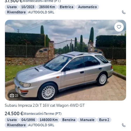
37.500 €
Montecatini-Terme
(
PT
)
Usato
10/2023
28500 Km
Elettrica
Automatico
Rivenditore
AUTOGOLD SRL
15
Subaru Impreza 2.0i T 16V cat Wagon 4WD GT
24.500 €
Montecatini-Terme
(
PT
)
Usato
04/1996
146000 Km
Benzina
Manuale
Euro 2
Rivenditore
AUTOGOLD SRL