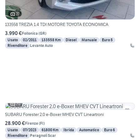
27
133558 TREZIA 1.4 TDI MOTORE TOYOTA ECONOMICA
3.990 €
Follonica
(
GR
)
Usato
02/2011
133558 Km
Diesel
Manuale
Euro 5
Rivenditore
Levante Auto
20
SUBARU Forester 2.0 e-Boxer MHEV CVT Lineartroni
28.900 €
Firenze
(
FI
)
Usato
07/2023
61800 Km
Ibrida
Automatico
Euro 6
Rivenditore
Peragnoli Scar