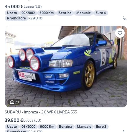
45.000 €
Lucca
(
LU
)
Usato
02/2002
5000 Km
Benzina
Manuale
Euro 4
Rivenditore
R2 AUTO
20
SUBARU - Impreza - 2.0 WRX LIVREA 555
39.900 €
Lucca
(
LU
)
Usato
06/2000
9000 Km
Benzina
Manuale
Euro 3
Rivenditore
R2 AUTO