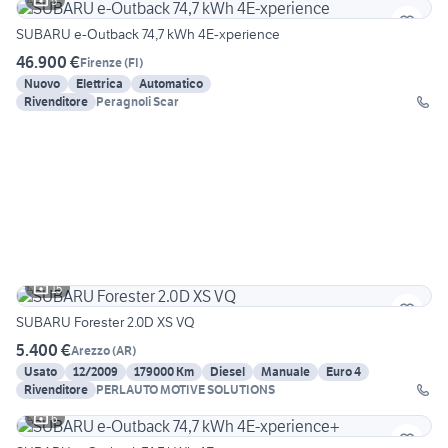
5
SUBARU e-Outback 74,7 kWh 4E-xperience
46.900 €
Firenze
(
FI
)
Nuovo
Elettrica
Automatico
Rivenditore
Peragnoli Scar
15
SUBARU Forester 2.0D XS VQ
5.400 €
Arezzo
(
AR
)
Usato
12/2009
179000 Km
Diesel
Manuale
Euro 4
Rivenditore
PERLAUTO MOTIVE SOLUTIONS
6