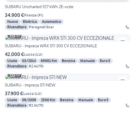
SUBARU Uncharted 57,7 kWh 2E-xcite
34.900 €
Firenze
(
FI
)
Nuovo
Elettrica
Automatico
Rivenditore
Peragnoli Scar
20
SUBARU - Impreza WRX STI 300 CV ECCEZIONALE
42.000 €
Lucca
(
LU
)
Usato
03/2014
69981 Km
Benzina
Manuale
Euro 5
Rivenditore
R2 AUTO
20
SUBARU - Impreza STI NEW
37.900 €
Lucca
(
LU
)
Usato
09/2009
2500 Km
Benzina
Manuale
Euro 5
Rivenditore
R2 AUTO