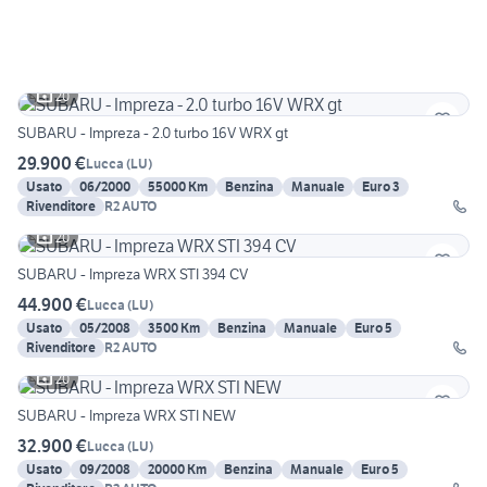
20
SUBARU - Impreza - 2.0 turbo 16V WRX gt
29.900 €
Lucca
(
LU
)
Usato
06/2000
55000 Km
Benzina
Manuale
Euro 3
Rivenditore
R2 AUTO
20
SUBARU - Impreza WRX STI 394 CV
44.900 €
Lucca
(
LU
)
Usato
05/2008
3500 Km
Benzina
Manuale
Euro 5
Rivenditore
R2 AUTO
20
SUBARU - Impreza WRX STI NEW
32.900 €
Lucca
(
LU
)
Usato
09/2008
20000 Km
Benzina
Manuale
Euro 5