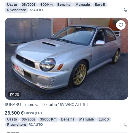
Usato
05/2008
600 Km
Benzina
Manuale
Euro 5
Rivenditore
R2 AUTO
20
SUBARU - Impreza - 2.0 turbo 16V WRX ALL STI
26.500 €
Lucca
(
LU
)
Usato
08/2002
35000 Km
Benzina
Manuale
Euro 3
Rivenditore
R2 AUTO