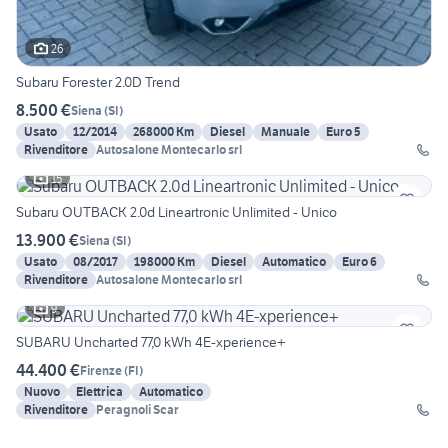
26
Subaru Forester 2.0D Trend
8.500 €
Siena
(
SI
)
Usato
12/2014
268000 Km
Diesel
Manuale
Euro 5
Rivenditore
Autosalone Montecarlo srl
15
Subaru OUTBACK 2.0d Lineartronic Unlimited - Unico
13.900 €
Siena
(
SI
)
Usato
08/2017
198000 Km
Diesel
Automatico
Euro 6
Rivenditore
Autosalone Montecarlo srl
9
SUBARU Uncharted 77,0 kWh 4E-xperience+
44.400 €
Firenze
(
FI
)
Nuovo
Elettrica
Automatico
Rivenditore
Peragnoli Scar