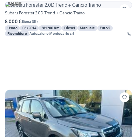
18
Subaru Forester 2.0D Trend + Gancio Traino
8.000 €
Siena
(
SI
)
Usato
03/2014
281200 Km
Diesel
Manuale
Euro 5
Rivenditore
Autosalone Montecarlo srl