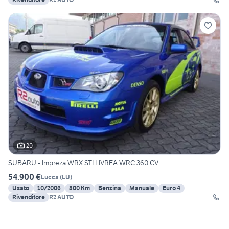
20
SUBARU - Impreza WRX STI LIVREA WRC 360 CV
54.900 €
Lucca
(
LU
)
Usato
10/2006
800 Km
Benzina
Manuale
Euro 4
Rivenditore
R2 AUTO