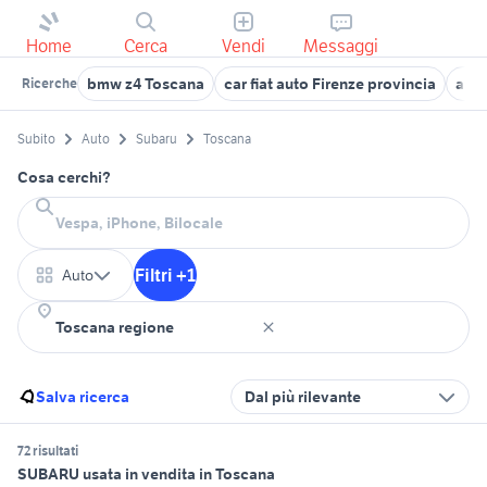
Home
Cerca
Vendi
Messaggi
bmw z4 Toscana
car fiat auto Firenze provincia
auto
Ricerche
Subito
Auto
Subaru
Toscana
Cosa cerchi?
Filtri +1
Auto
Salva ricerca
Dal più rilevante
72 risultati
SUBARU usata in vendita in Toscana