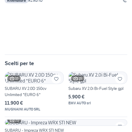
Rivenditore
R2 AUTO
Scelti per te
15
15
SUBARU XV 2.0D 150cv
Subaru XV 2.0i Bi-Fuel Style gpl
Unlimited *EURO 6*
5.900 €
11.900 €
EMV AUTO srl
MUGNAINI AUTO SRL
20
SUBARU - Impreza WRX STI NEW