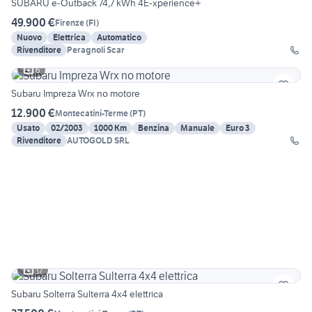
SUBARU e-Outback 74,7 kWh 4E-xperience+
49.900 €
Firenze
(
FI
)
Nuovo
Elettrica
Automatico
Rivenditore
Peragnoli Scar
6
Subaru Impreza Wrx no motore
12.900 €
Montecatini-Terme
(
PT
)
Usato
02/2003
1000 Km
Benzina
Manuale
Euro 3
Rivenditore
AUTOGOLD SRL
17
Subaru Solterra Sulterra 4x4 elettrica