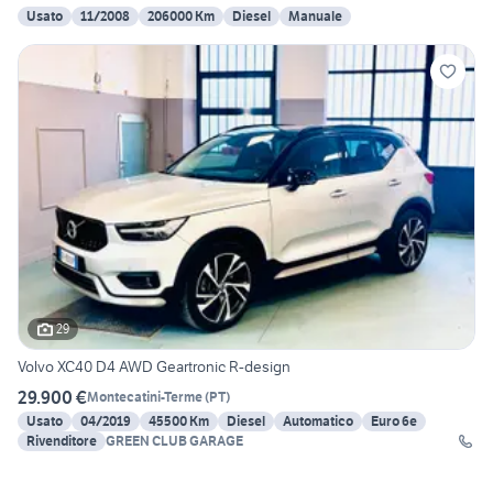
Usato
11/2008
206000 Km
Diesel
Manuale
29
Volvo XC40 D4 AWD Geartronic R-design
29.900 €
Montecatini-Terme
(
PT
)
Usato
04/2019
45500 Km
Diesel
Automatico
Euro 6e
Rivenditore
GREEN CLUB GARAGE