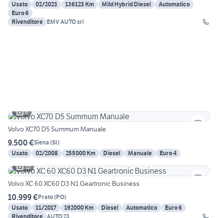
Usato
02/2023
136123 Km
Mild Hybrid Diesel
Automatico
Euro 6
Rivenditore
EMV AUTO srl
6
Volvo XC70 D5 Summum Manuale
9.500 €
Siena
(
SI
)
Usato
02/2008
255000 Km
Diesel
Manuale
Euro 4
15
Volvo XC 60 XC60 D3 N1 Geartronic Business
10.999 €
Prato
(
PO
)
Usato
11/2017
192000 Km
Diesel
Automatico
Euro 6
Rivenditore
AUTO 23