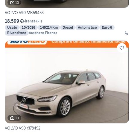
10
VOLVO V90 MK59453
18.599 €
Firenze
(
FI
)
Usato
10/2016
145214 Km
Diesel
Automatico
Euro 6
Rivenditore
Autohero Firenze
10
VOLVO V90 YJ78492