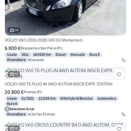
14
VOLVO V60 (2010-2018) V60 D3 Momentum
6.900 €
Scarperia e San Piero
(
FI
)
Usato
2011
183029 Km
Diesel
Manuale
Euro 5
Rivenditore
Riverauto
11
VOLVO V60 T6 PLUG-IN AWD AUTOM.INSCR.EXPR. STATION
20.800 €
Firenze
(
FI
)
Usato
11/2021
112199 Km
Mild Hybrid Benzina
Automatico
Euro 6
Selezione Arval
Rivenditore
Ariel Car Firenze
11