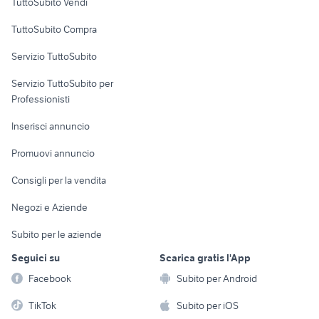
TuttoSubito Vendi
Uffici e Locali
TuttoSubito Compra
commerciali
Servizio TuttoSubito
elettronica
per la casa e la
sports e hobby
Servizio TuttoSubito per
persona
Informatica
Animali
Professionisti
Arredamento e
Console e
Accessori per
Casalinghi
Inserisci annuncio
Videogiochi
animali
Elettrodomestici
Promuovi annuncio
Audio/Video
Musica e Film
Giardino e Fai da te
Consigli per la vendita
Fotografia
Libri e Riviste
Abbigliamento e
Negozi e Aziende
Telefonia
Strumenti Musicali
Accessori
Subito per le aziende
Sports
Tutto per i bambini
Seguici su
Scarica gratis l'App
Biciclette
Facebook
Subito per Android
Collezionismo
TikTok
Subito per iOS