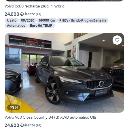
Volvo xc60 recharge plug in hybrid
24.000 €
Firenze
(
FI
)
Usato
09/2020
69000 Km
PHEV - Ibrido Plug-in Benzina
Automatico
Euro 6d-TEMP
14
Volvo V60 Cross Country B4 (d) AWD automatico Ulti
24.900 €
Firenze
(
FI
)