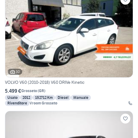
30
VOLVO V60 (2010-2018) V60 DRIVe Kinetic
5.499 €
Grosseto
(
GR
)
Usato
2012
152712 Km
Diesel
Manuale
Rivenditore
Vroom Grosseto