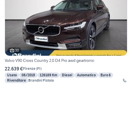
30
Volvo V90 Cross Country 2.0 D4 Pro awd geartronic
22.639 €
Firenze
(
FI
)
Usato
08/2019
126189 Km
Diesel
Automatico
Euro 6
Rivenditore
Brandini Pistoia