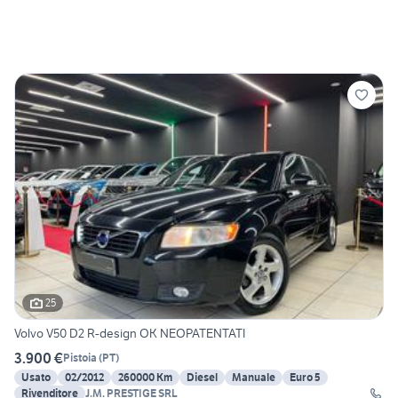
25
Volvo V50 D2 R-design OK NEOPATENTATI
3.900 €
Pistoia
(
PT
)
Usato
02/2012
260000 Km
Diesel
Manuale
Euro 5
Rivenditore
J.M. PRESTIGE SRL