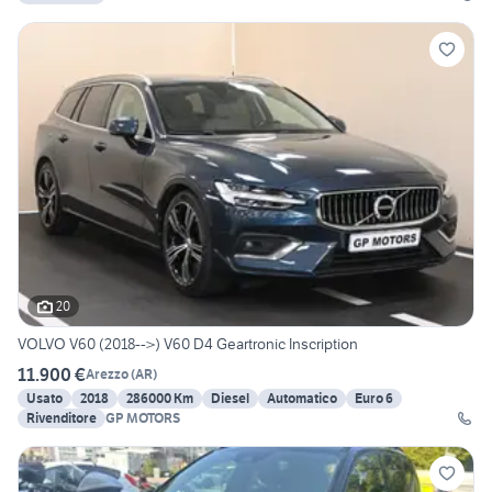
20
VOLVO V60 (2018-->) V60 D4 Geartronic Inscription
11.900 €
Arezzo
(
AR
)
Usato
2018
286000 Km
Diesel
Automatico
Euro 6
Rivenditore
GP MOTORS