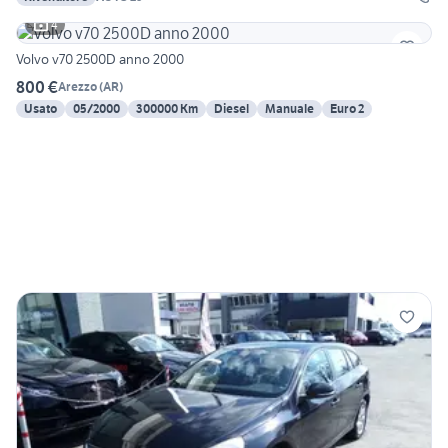
4
Volvo v70 2500D anno 2000
800 €
Arezzo
(
AR
)
Usato
05/2000
300000 Km
Diesel
Manuale
Euro 2