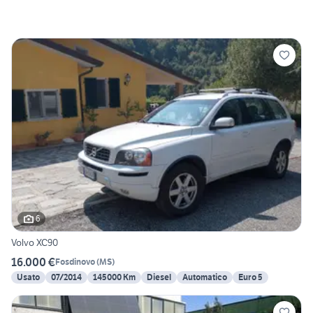
6
Volvo XC90
16.000 €
Fosdinovo
(
MS
)
Usato
07/2014
145000 Km
Diesel
Automatico
Euro 5