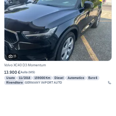
15
Volvo XC40 D3 Momentum
13.900 €
Aulla
(
MS
)
Usato
11/2018
159000 Km
Diesel
Automatico
Euro 6
Rivenditore
GERMANY IMPORT AUTO