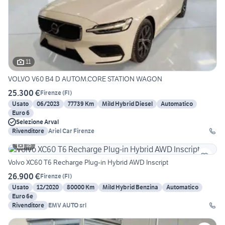
11
VOLVO V60 B4 D AUTOM.CORE STATION WAGON
25.300 €
Firenze
(
FI
)
Usato
06/2023
77739 Km
Mild Hybrid Diesel
Automatico
Euro 6
Selezione Arval
Rivenditore
Ariel Car Firenze
16
Volvo XC60 T6 Recharge Plug-in Hybrid AWD Inscript
26.900 €
Firenze
(
FI
)
Usato
12/2020
80000 Km
Mild Hybrid Benzina
Automatico
Euro 6e
Rivenditore
EMV AUTO srl