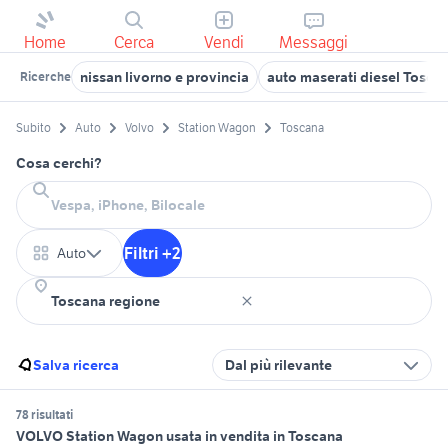
Home
Cerca
Vendi
Messaggi
nissan livorno e provincia
auto maserati diesel Tosca
Ricerche
Subito
Auto
Volvo
Station Wagon
Toscana
Cosa cerchi?
Filtri +2
Auto
Salva ricerca
Dal più rilevante
78 risultati
VOLVO Station Wagon usata in vendita in Toscana