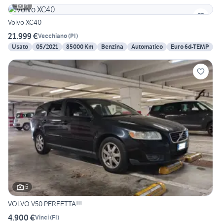
6
Volvo XC40
21.999 €
Vecchiano
(
PI
)
Usato
05/2021
85000 Km
Benzina
Automatico
Euro 6d-TEMP
5
VOLVO V50 PERFETTA!!!
4.900 €
Vinci
(
FI
)