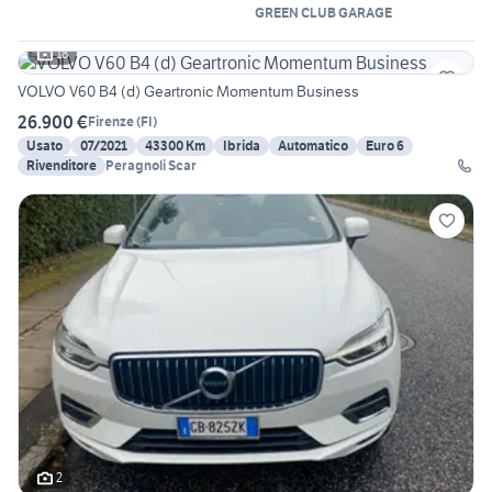
GREEN CLUB GARAGE
18
VOLVO V60 B4 (d) Geartronic Momentum Business
26.900 €
Firenze
(
FI
)
Usato
07/2021
43300 Km
Ibrida
Automatico
Euro 6
Rivenditore
Peragnoli Scar
2