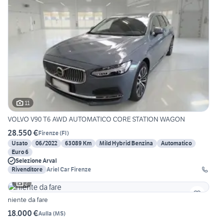
11
VOLVO V90 T6 AWD AUTOMATICO CORE STATION WAGON
28.550 €
Firenze
(
FI
)
Usato
06/2022
63089 Km
Mild Hybrid Benzina
Automatico
Euro 6
Selezione Arval
Rivenditore
Ariel Car Firenze
2
niente da fare
18.000 €
Aulla
(
MS
)