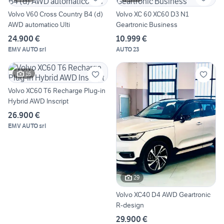
Volvo V60 Cross Country B4 (d)
Volvo XC 60 XC60 D3 N1
AWD automatico Ulti
Geartronic Business
24.900 €
10.999 €
EMV AUTO srl
AUTO 23
16
Volvo XC60 T6 Recharge Plug-in
Hybrid AWD Inscript
26.900 €
EMV AUTO srl
29
Volvo XC40 D4 AWD Geartronic
R-design
29.900 €