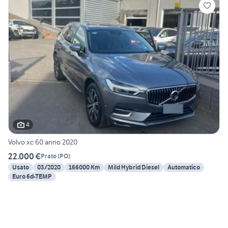
4
Volvo xc 60 anno 2020
22.000 €
Prato
(
PO
)
Usato
03/2020
166000 Km
Mild Hybrid Diesel
Automatico
Euro 6d-TEMP