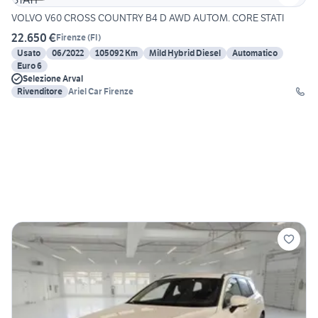
VOLVO V60 CROSS COUNTRY B4 D AWD AUTOM. CORE STATI
22.650 €
Firenze
(
FI
)
Usato
06/2022
105092 Km
Mild Hybrid Diesel
Automatico
Euro 6
Selezione Arval
Rivenditore
Ariel Car Firenze