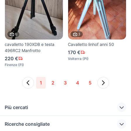
6
3
cavalletto 190XDB e testa
Cavalletto linhof anni 50
496RC2 Manfrotto
170 €
220 €
Volterra
(
PI
)
Firenze
(
FI
)
1
2
3
4
5
Più cercati
Correlati
Richerche simili
Suggerimenti
Ricerche consigliate
cavalletti
nikon coolpix
sony 24 70 2.8