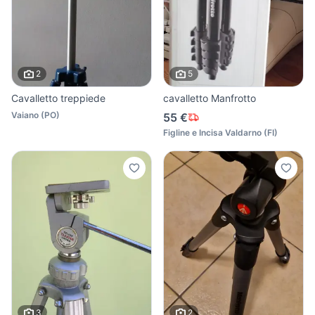
2
5
Cavalletto treppiede
cavalletto Manfrotto
Vaiano
(
PO
)
55 €
Figline e Incisa Valdarno
(
FI
)
3
2