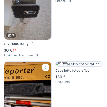
Firenze
(
FI
)
3
cavalletto fotografico
30 €
Rosignano Marittimo
(
LI
)
5
Cavalletto fotografico
160 €
Prato
(
PO
)