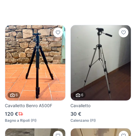
6
6
Cavalletto Benro A500F
Cavalletto
120 €
30 €
Bagno a Ripoli
(
FI
)
Calenzano
(
FI
)