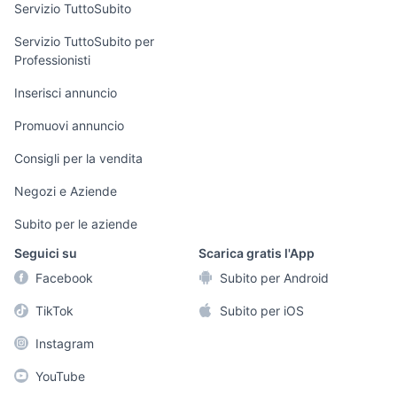
Servizio TuttoSubito
elettronica
per la casa e la
sports e hobby
Servizio TuttoSubito per
persona
Professionisti
Informatica
Animali
Arredamento e
Inserisci annuncio
Console e
Accessori per
Casalinghi
Videogiochi
animali
Promuovi annuncio
Elettrodomestici
Audio/Video
Musica e Film
Consigli per la vendita
Giardino e Fai da
Fotografia
Libri e Riviste
te
Negozi e Aziende
Telefonia
Strumenti Musicali
Abbigliamento e
Subito per le aziende
Accessori
Sports
Seguici su
Scarica gratis l'App
Tutto per i bambini
Facebook
Subito per Android
Biciclette
TikTok
Subito per iOS
Collezionismo
Instagram
YouTube