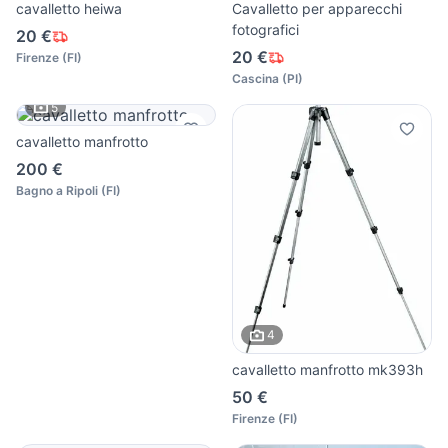
cavalletto heiwa
Cavalletto per apparecchi
fotografici
20 €
20 €
Firenze
(
FI
)
Cascina
(
PI
)
5
cavalletto manfrotto
200 €
Bagno a Ripoli
(
FI
)
4
cavalletto manfrotto mk393h
50 €
Firenze
(
FI
)