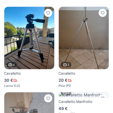
4
3
Cavalletto
Cavalletto
30 €
20 €
Lucca
(
LU
)
Pisa
(
PI
)
4
Cavalletto Manfrotto
49 €