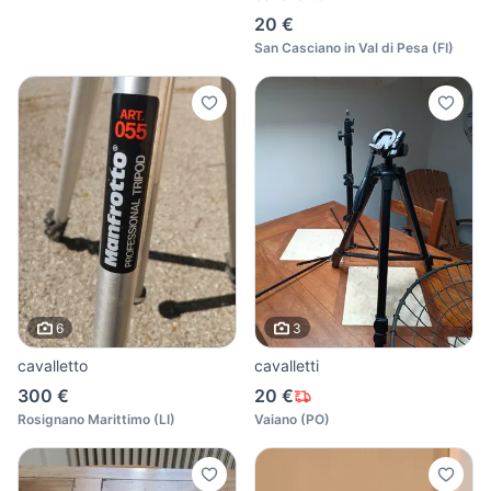
20 €
San Casciano in Val di Pesa
(
FI
)
6
3
cavalletto
cavalletti
300 €
20 €
Rosignano Marittimo
(
LI
)
Vaiano
(
PO
)