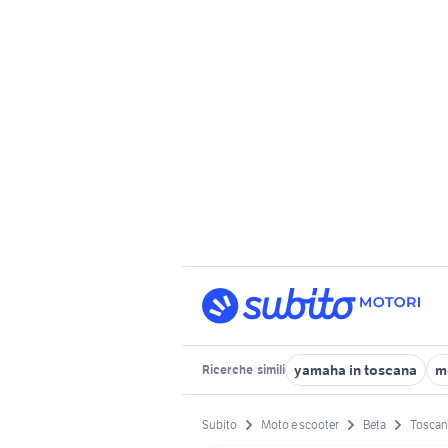
yamaha in toscana
m
Ricerche
simili
Subito
Moto e scooter
Beta
Toscan