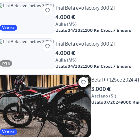
Trial Beta evo factory 300 2T
4.000 €
Aulla
(
MS
)
Vetrina
Usato
04/2021
100 Km
Cross / Enduro
Trial Beta evo factory 300 2T
4.000 €
Aulla
(
MS
)
6
Usato
04/2021
100 Km
Cross / Enduro
Beta RR 125cc 2024 4T
3.000 €
Asciano
(
SI
)
Usato
07/2024
9000 Km
Vetrina