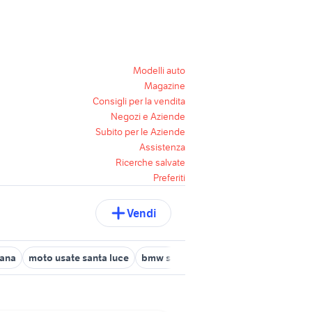
Modelli auto
Magazine
Consigli per la vendita
Negozi e Aziende
Subito per le Aziende
Assistenza
Ricerche salvate
Preferiti
Vendi
sana
moto usate santa luce
bmw san casciano in val di pesa
ya