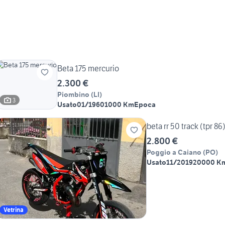
Beta 175 mercurio
2.300 €
Piombino
(
LI
)
3
Usato
01/1960
1000 Km
Epoca
beta rr 50 track (tpr 86
2.800 €
Poggio a Caiano
(
PO
)
Usato
11/2019
20000 K
Vetrina