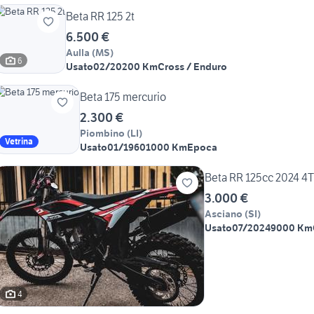
Beta RR 125 2t
6.500 €
Aulla
(
MS
)
6
Usato
02/2020
0 Km
Cross / Enduro
Beta 175 mercurio
2.300 €
Piombino
(
LI
)
Vetrina
Usato
01/1960
1000 Km
Epoca
Beta RR 125cc 2024 4T
3.000 €
Asciano
(
SI
)
Usato
07/2024
9000 Km
4