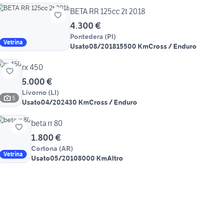
BETA RR 125cc 2t 2018
4.300 €
Pontedera
(
PI
)
Vetrina
Usato
08/2018
15500 Km
Cross / Enduro
rx 450
5.000 €
Livorno
(
LI
)
5
Usato
04/2024
30 Km
Cross / Enduro
beta rr 80
1.800 €
Cortona
(
AR
)
Vetrina
Usato
05/2010
8000 Km
Altro