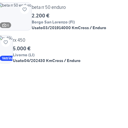
beta rr 50 enduro
2.200 €
Borgo San Lorenzo
(
FI
)
6
Usato
03/2019
14000 Km
Cross / Enduro
rx 450
5.000 €
Livorno
(
LI
)
Vetrina
Usato
04/2024
30 Km
Cross / Enduro