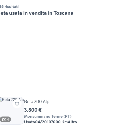
16 risultati
eta usata in vendita in Toscana
Beta 200 Alp
3.800 €
Monsummano Terme
(
PT
)
4
Usato
04/2019
7000 Km
Altro