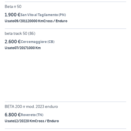
Beta rr 50
1.900 €
San Vito al Tagliamento
(
PN
)
Usato
09/2011
20000 Km
Cross / Enduro
5
beta track 50 (86)
2.600 €
Cercemaggiore
(
CB
)
Usato
07/2017
1000 Km
2
BETA 200 rr mod. 2023 enduro
6.800 €
Rovereto
(
TN
)
Usato
12/2022
0 Km
Cross / Enduro
5