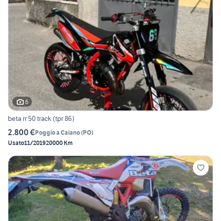
6
beta rr 50 track (tpr 86)
2.800 €
Poggio a Caiano
(
PO
)
Usato
11/2019
20000 Km