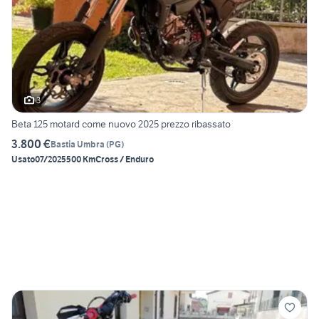
3
Beta 125 motard come nuovo 2025 prezzo ribassato
3.800 €
Bastia Umbra
(
PG
)
Usato
07/2025
500 Km
Cross / Enduro