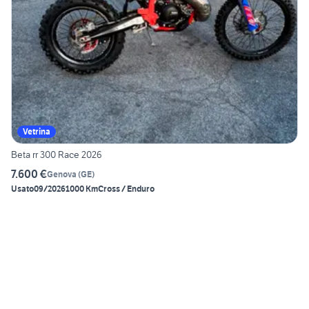
Vetrina
Beta rr 300 Race 2026
7.600 €
Genova
(
GE
)
Usato
09/2026
1000 Km
Cross / Enduro