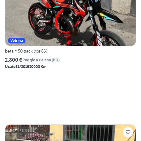
Vetrina
beta rr 50 track (tpr 86)
2.800 €
Poggio a Caiano
(
PO
)
Usato
11/2019
20000 Km