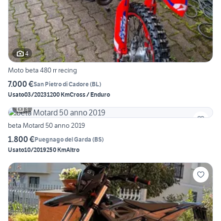
4
Moto beta 480 rr recing
7.000 €
San Pietro di Cadore
(
BL
)
Usato
03/2023
1200 Km
Cross / Enduro
3
beta Motard 50 anno 2019
1.800 €
Puegnago del Garda
(
BS
)
Usato
10/2019
250 Km
Altro