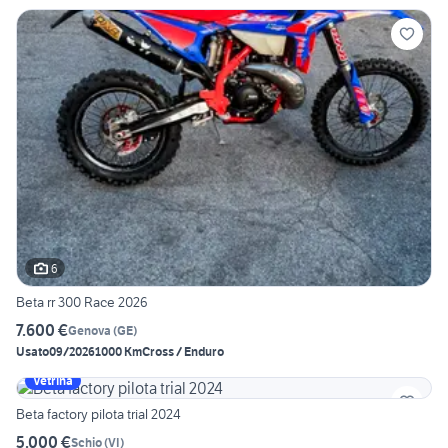
6
Beta rr 300 Race 2026
7.600 €
Genova
(
GE
)
Usato
09/2026
1000 Km
Cross / Enduro
Vetrina
Beta factory pilota trial 2024
5.000 €
Schio
(
VI
)