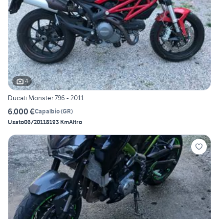
4
Ducati Monster 796 - 2011
6.000 €
Capalbio
(
GR
)
Usato
06/2011
8193 Km
Altro