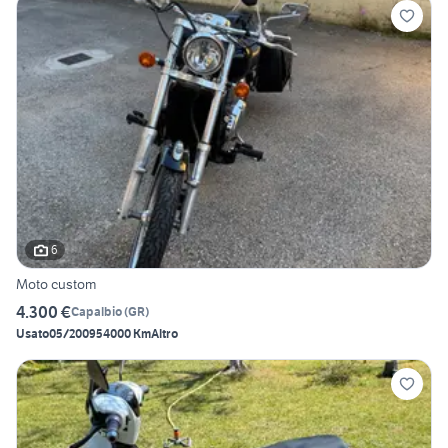
6
Moto custom
4.300 €
Capalbio
(
GR
)
Usato
05/2009
54000 Km
Altro