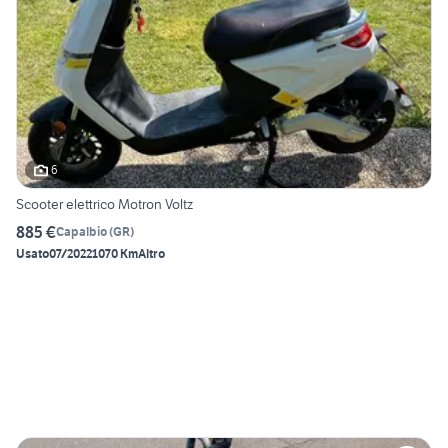
6
Scooter elettrico Motron Voltz
885 €
Capalbio
(
GR
)
Usato
07/2022
1070 Km
Altro