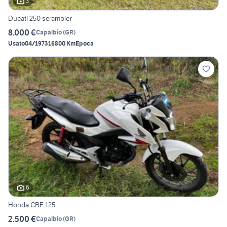
3
Ducati 250 scrambler
8.000 €
Capalbio
(
GR
)
Usato
04/1973
16800 Km
Epoca
6
Honda CBF 125
2.500 €
Capalbio
(
GR
)