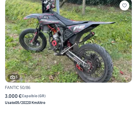
5
FANTIC 50/86
3.000 €
Capalbio
(
GR
)
Usato
05/2022
0 Km
Altro