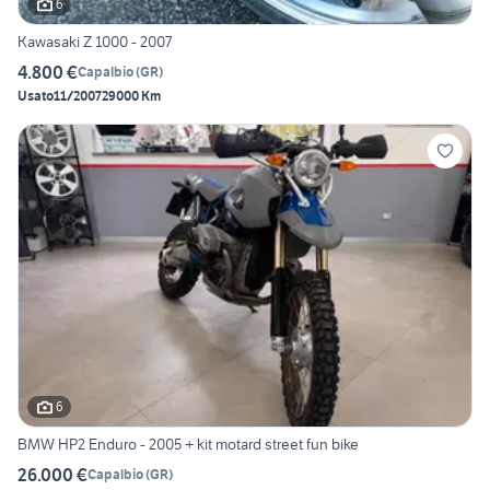
6
Kawasaki Z 1000 - 2007
4.800 €
Capalbio
(
GR
)
Usato
11/2007
29000 Km
6
BMW HP2 Enduro - 2005 + kit motard street fun bike
26.000 €
Capalbio
(
GR
)