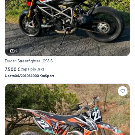
6
Ducati Streetfighter 1098 S
7.500 €
Capalbio
(
GR
)
Usato
04/2010
61000 Km
Sport