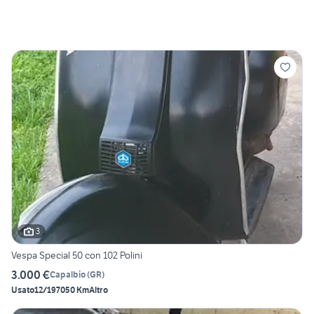
3
Vespa Special 50 con 102 Polini
3.000 €
Capalbio
(
GR
)
Usato
12/1970
50 Km
Altro