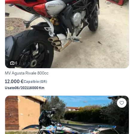
6
MV Agusta Rivale 800cc
12.000 €
Capalbio
(
GR
)
Usato
06/2021
16000 Km