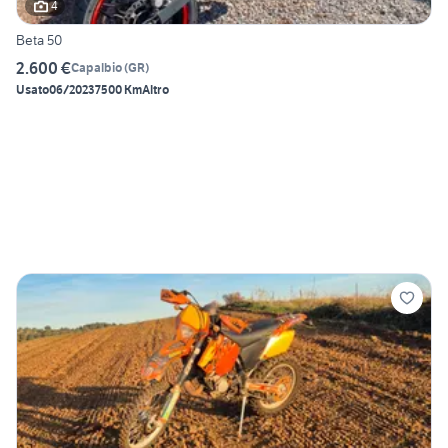
4
Beta 50
2.600 €
Capalbio
(
GR
)
Usato
06/2023
7500 Km
Altro