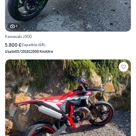
4
Kawasaki z900
5.800 €
Capalbio
(
GR
)
Usato
03/2018
12000 Km
Altro