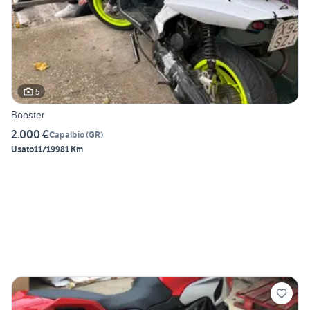
5
Booster
2.000 €
Capalbio
(
GR
)
Usato
11/1998
1 Km