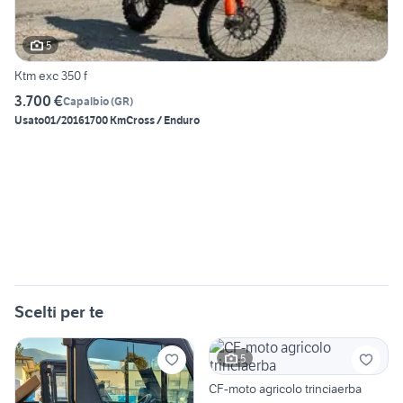
5
Ktm exc 350 f
3.700 €
Capalbio
(
GR
)
Usato
01/2016
1700 Km
Cross / Enduro
Scelti per te
5
CF-moto agricolo trinciaerba