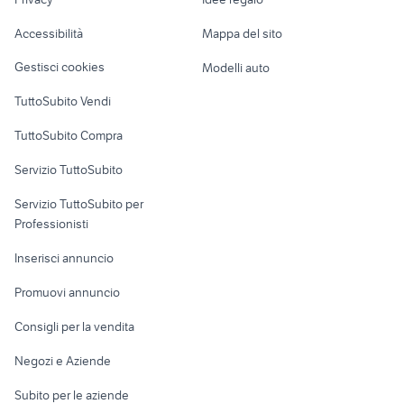
provincia
Garage e box
motore 2cv auto
moto caballero 500
Caravan e Camper
Accessibilità
Mappa del sito
Loft, mansarde e
Veicoli commerciali
altro
Gestisci cookies
Modelli auto
Case vacanza
TuttoSubito Vendi
Uffici e Locali
TuttoSubito Compra
commerciali
Servizio TuttoSubito
elettronica
per la casa e la
sports e hobby
Servizio TuttoSubito per
persona
Informatica
Animali
Professionisti
Arredamento e
Console e
Accessori per
Casalinghi
Inserisci annuncio
Videogiochi
animali
Elettrodomestici
Promuovi annuncio
Audio/Video
Musica e Film
Giardino e Fai da te
Consigli per la vendita
Fotografia
Libri e Riviste
Abbigliamento e
Negozi e Aziende
Telefonia
Strumenti Musicali
Accessori
Subito per le aziende
Sports