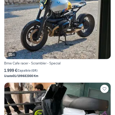
6
Bmw Cafe racer - Scrambler - Special
1.999 €
Capalbio
(
GR
)
Usato
01/1996
82000 Km