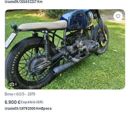
Usato
05/2016
32217 Km
4
Bmw r 60/5 - 1979
6.900 €
Capalbio
(
GR
)
Usato
03/1979
2000 Km
Epoca