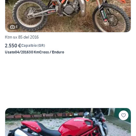
4
Ktm sx 85 del 2016
2.550 €
Capalbio
(
GR
)
Usato
04/2016
30 Km
Cross / Enduro