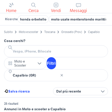
Home
Cerca
Vendi
Messaggi
honda orbetello
moto usate monterotondo marittimo
Ricerche
Subito
Moto e scooter
Toscana
Grosseto (Prov)
Capalbio
Cosa cerchi?
Moto e
Filtri
Scooter
Salva ricerca
Dal più recente
25 risultati
Annunci in Moto e scooter a Capalbio