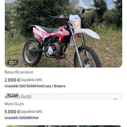
6
Beta rr50 enduro
2.000 €
Capalbio
(
GR
)
Usato
06/2017
15000 Km
Cross / Enduro
6
Moto Guzzi
5.000 €
Capalbio
(
GR
)
Usato
03/2002
990 Km