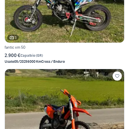
3
fantic xm 50
2.900 €
Capalbio
(
GR
)
Usato
05/2025
6000 Km
Cross / Enduro