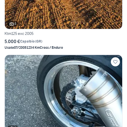
6
Ktm125 exc 2005
5.000 €
Capalbio
(
GR
)
Usato
07/2005
1234 Km
Cross / Enduro