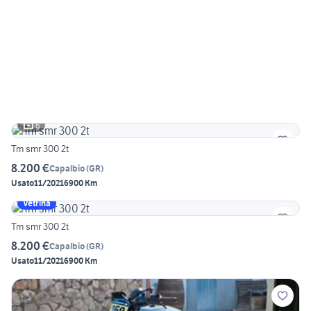
6
Tm smr 300 2t
8.200 €
Capalbio
(
GR
)
Usato
11/2021
6900 Km
Vetrina
Tm smr 300 2t
8.200 €
Capalbio
(
GR
)
Usato
11/2021
6900 Km