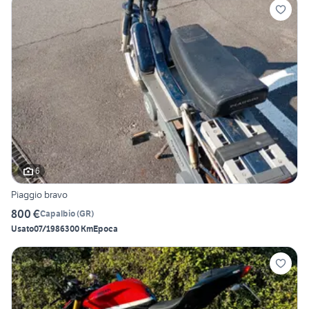
6
Piaggio bravo
800 €
Capalbio
(
GR
)
Usato
07/1986
300 Km
Epoca