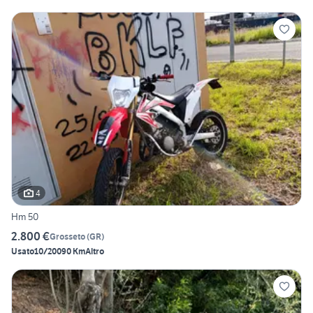
4
Hm 50
2.800 €
Grosseto
(
GR
)
Usato
10/2009
0 Km
Altro