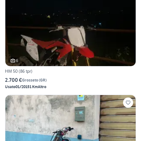
6
HM 50 (86 tpr)
2.700 €
Grosseto
(
GR
)
Usato
01/2015
1 Km
Altro