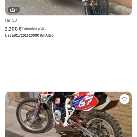
6
Hm 50
2.200 €
Follonica
(
GR
)
Usato
01/2016
20000 Km
Altro