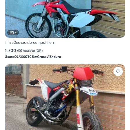
4
Hm 50cc cre six competition
1.700 €
Grosseto
(
GR
)
Usato
09/2007
10 Km
Cross / Enduro