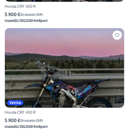
Honda CRF 450 R
5.900 €
Grosseto
(
GR
)
Usato
01/2012
300 Km
Sport
Vetrina
Honda CRF 450 R
5.900 €
Grosseto
(
GR
)
Usato
01/2012
300 Km
Sport