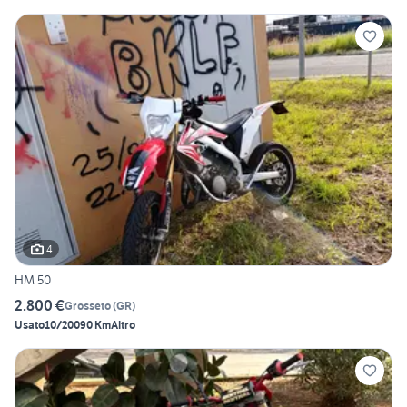
4
HM 50
2.800 €
Grosseto
(
GR
)
Usato
10/2009
0 Km
Altro