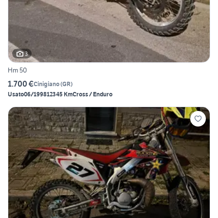
3
Hm 50
1.700 €
Cinigiano
(
GR
)
Usato
06/1998
12345 Km
Cross / Enduro