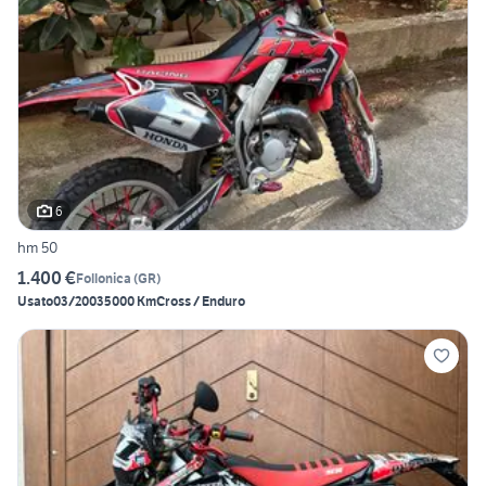
6
hm 50
1.400 €
Follonica
(
GR
)
Usato
03/2003
5000 Km
Cross / Enduro