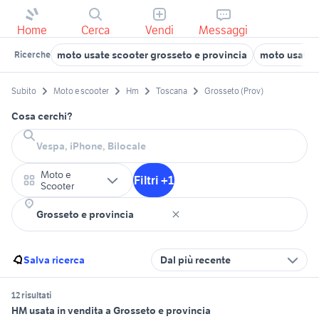
Home
Cerca
Vendi
Messaggi
moto usate scooter grosseto e provincia
moto usate 
Ricerche
Subito
Moto e scooter
Hm
Toscana
Grosseto (Prov)
Cosa cerchi?
Moto e
Filtri +1
Scooter
Salva ricerca
Dal più recente
12 risultati
HM usata in vendita a Grosseto e provincia