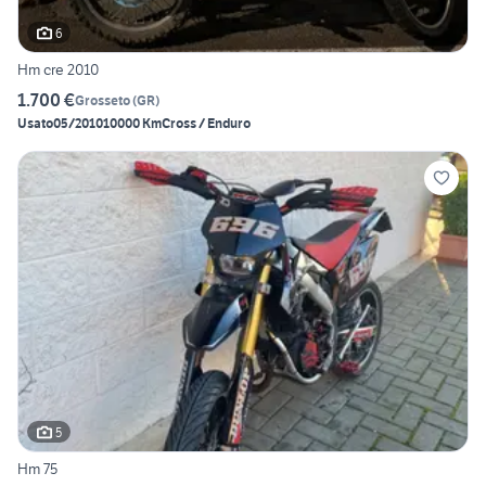
6
Hm cre 2010
1.700 €
Grosseto
(
GR
)
Usato
05/2010
10000 Km
Cross / Enduro
5
Hm 75