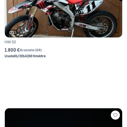
5
HM 50
1.800 €
Grosseto
(
GR
)
Usato
01/2014
200 Km
Altro