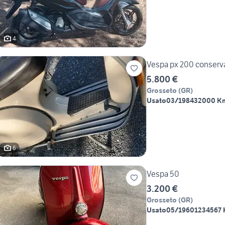
4
Vespa px 200 conservat
5.800 €
Grosseto
(
GR
)
Usato
03/1984
32000 K
6
Vespa 50
3.200 €
Grosseto
(
GR
)
Usato
05/1960
1234567