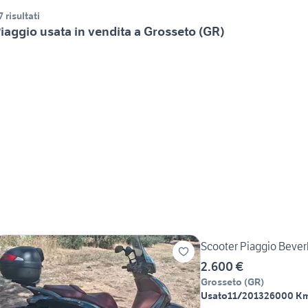
7 risultati
iaggio usata in vendita a Grosseto (GR)
Scooter Piaggio Bever
2.600 €
Grosseto
(
GR
)
Usato
11/2013
26000 K