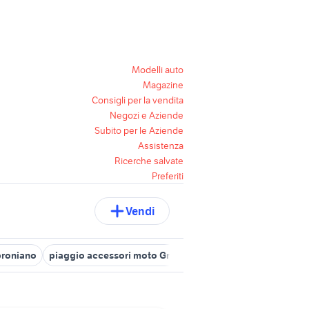
Modelli auto
Magazine
Consigli per la vendita
Negozi e Aziende
Subito per le Aziende
Assistenza
Ricerche salvate
Preferiti
Vendi
proniano
piaggio accessori moto Grosseto provincia
moto usate