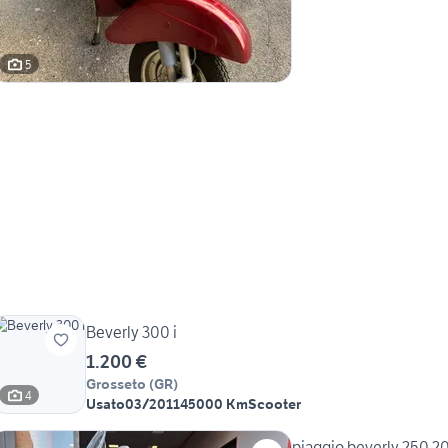
5
Beverly 300 i
1.200 €
Grosseto
(
GR
)
4
Usato
03/2011
45000 Km
Scooter
piaggio beverly 250 2