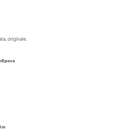
a, originale.
m
Epoca
 Km