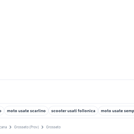
o
moto usate scarlino
scooter usati follonica
moto usate sem
cana
Grosseto (Prov)
Grosseto