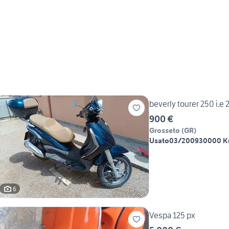
beverly tourer 250 i.e
900 €
Grosseto
(
GR
)
Usato
03/2009
30000 
6
Vespa 125 px