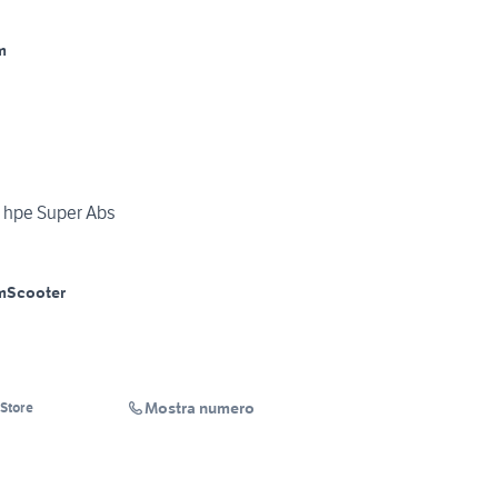
m
 hpe Super Abs
m
Scooter
Mostra numero
 Store