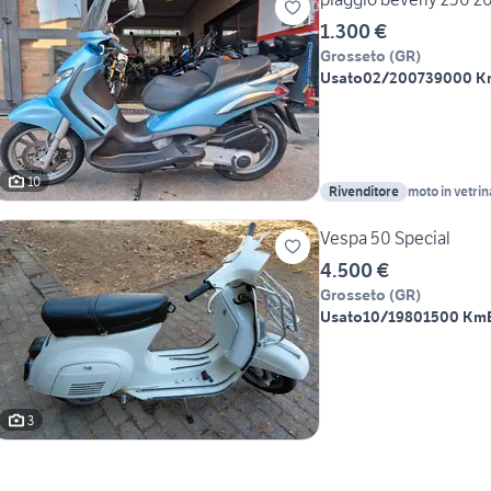
1.300 €
Grosseto
(
GR
)
Usato
02/2007
39000 K
10
Rivenditore
moto in vetrin
Vespa 50 Special
4.500 €
Grosseto
(
GR
)
Usato
10/1980
1500 Km
3