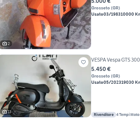
5.000 €
Grosseto
(
GR
)
Usato
03/1983
10000 K
2
VESPA Vespa GTS 300
5.450 €
Grosseto
(
GR
)
Usato
05/2023
19030 K
13
Rivenditore
4 Tempi Moto