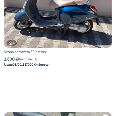
6
Vespa primavera 50 2 tempi
1.800 €
Piombino
(
LI
)
Usato
03/2015
17000 Km
Scooter