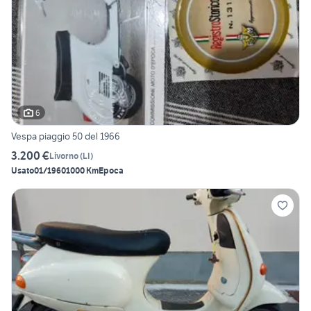
6
Vespa piaggio 50 del 1966
3.200 €
Livorno
(
LI
)
Usato
01/1960
1000 Km
Epoca