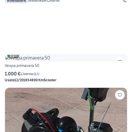
Rivenditore
Motorteam Livorno
5
Vespa primavera 50
1.000 €
Livorno
(
LI
)
Usato
12/2019
34900 Km
Scooter