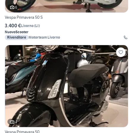
6
Vespa Primavera 50 S
3.400 €
Livorno
(
LI
)
Nuovo
Scooter
Rivenditore
Motorteam Livorno
4
Vespa Primavera 50