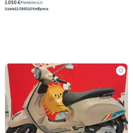
1.050 €
Piombino
(
LI
)
Usato
11/1983
10 Km
Epoca