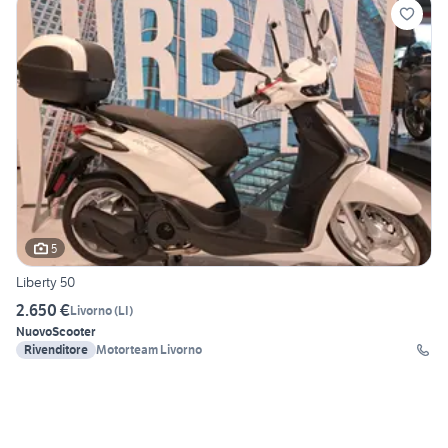
5
Liberty 50
2.650 €
Livorno
(
LI
)
Nuovo
Scooter
Rivenditore
Motorteam Livorno