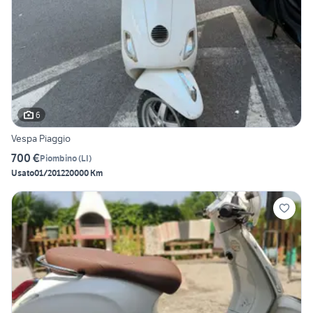
6
Vespa Piaggio
700 €
Piombino
(
LI
)
Usato
01/2012
20000 Km