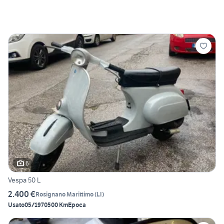
6
Vespa 50 L
2.400 €
Rosignano Marittimo
(
LI
)
Usato
05/1970
500 Km
Epoca