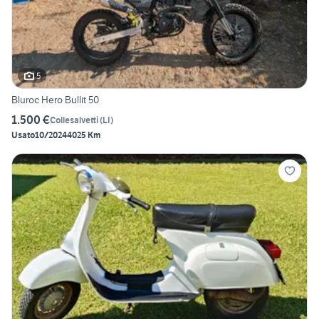
5
Bluroc Hero Bullit 50
1.500 €
Collesalvetti
(
LI
)
Usato
10/2024
4025 Km