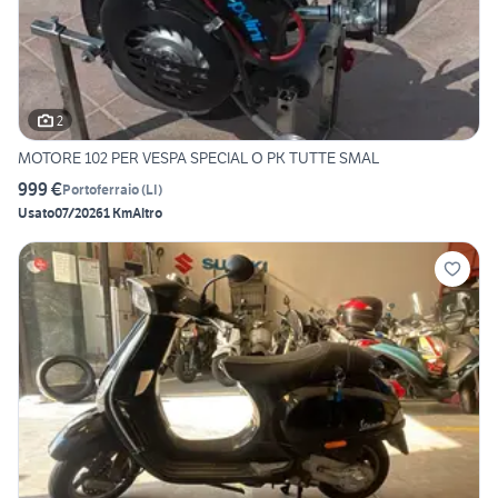
2
MOTORE 102 PER VESPA SPECIAL O PK TUTTE SMAL
999 €
Portoferraio
(
LI
)
Usato
07/2026
1 Km
Altro