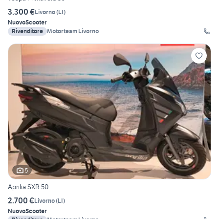
3.300 €
Livorno
(
LI
)
Nuovo
Scooter
Rivenditore
Motorteam Livorno
5
Aprilia SXR 50
2.700 €
Livorno
(
LI
)
Nuovo
Scooter