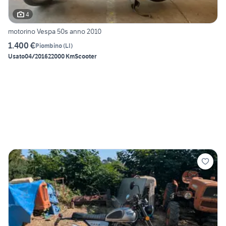
4
motorino Vespa 50s anno 2010
1.400 €
Piombino
(
LI
)
Usato
04/2016
22000 Km
Scooter