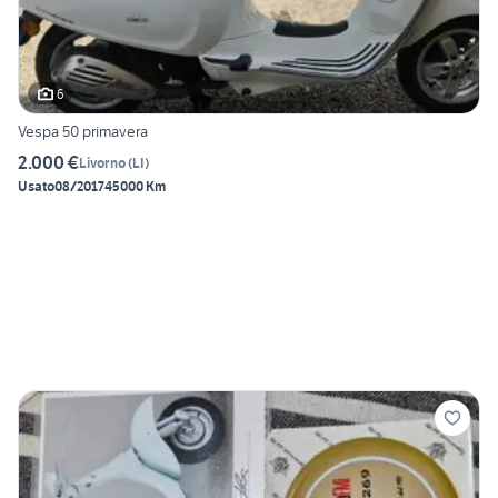
6
Vespa 50 primavera
2.000 €
Livorno
(
LI
)
Usato
08/2017
45000 Km