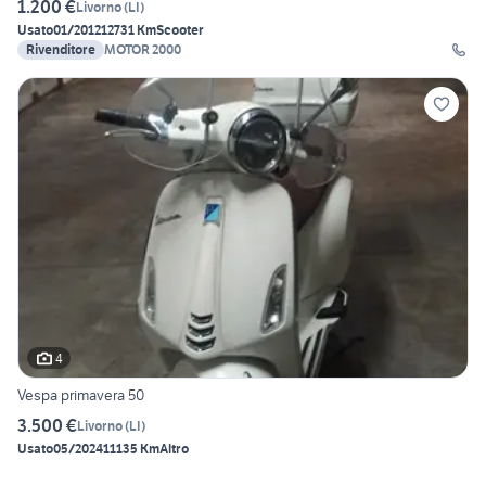
1.200 €
Livorno
(
LI
)
Usato
01/2012
12731 Km
Scooter
Rivenditore
MOTOR 2000
4
Vespa primavera 50
3.500 €
Livorno
(
LI
)
Usato
05/2024
11135 Km
Altro