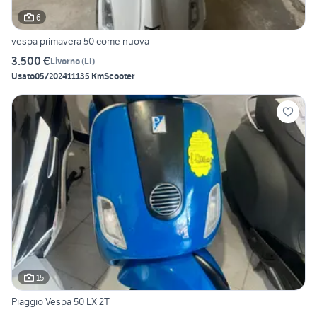
6
vespa primavera 50 come nuova
3.500 €
Livorno
(
LI
)
Usato
05/2024
11135 Km
Scooter
15
Piaggio Vespa 50 LX 2T