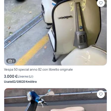
3
Vespa 50 special anno 82 con libretto originale
3.000 €
Livorno
(
LI
)
Usato
02/1982
0 Km
Altro