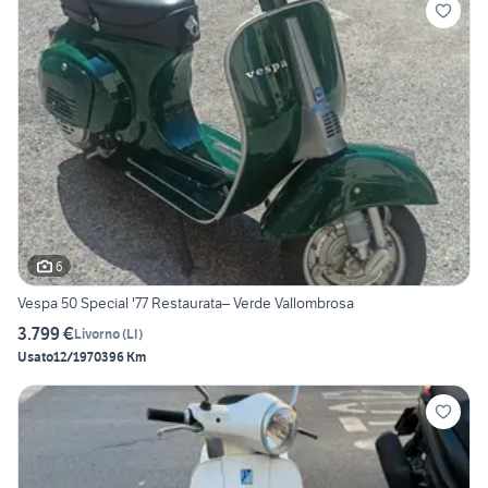
6
Vespa 50 Special '77 Restaurata– Verde Vallombrosa
3.799 €
Livorno
(
LI
)
Usato
12/1970
396 Km