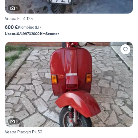
4
Vespa ET 4 125
600 €
Piombino
(
LI
)
Usato
10/1997
32000 Km
Scooter
5
Vespa Piaggio Pk 50