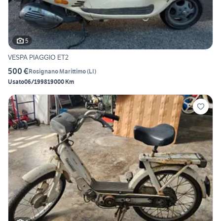
5
VESPA PIAGGIO ET2
500 €
Rosignano Marittimo
(
LI
)
Usato
06/1998
19000 Km