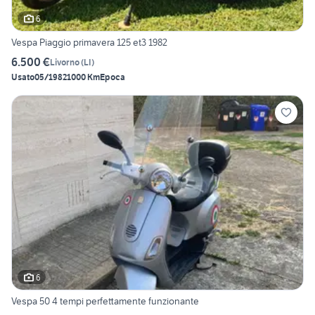
6
Vespa Piaggio primavera 125 et3 1982
6.500 €
Livorno
(
LI
)
Usato
05/1982
1000 Km
Epoca
6
Vespa 50 4 tempi perfettamente funzionante