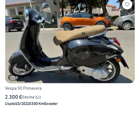
5
Vespa 50 Primavera
2.300 €
Cecina
(
LI
)
Usato
10/2021
5300 Km
Scooter