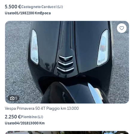
5.500 €
Castagneto Carducci
(
LI
)
Usato
01/1982
200 Km
Epoca
5
Vespa Primavera 50 4T Piaggio km 13.000
2.250 €
Piombino
(
LI
)
Usato
04/2018
13000 Km