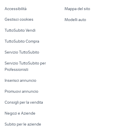
ceste per neonati prezzi
roulotte frosinone e provincia
Caravan e Camper
Accessibilità
Mappa del sito
moto Honda Forza
bavaria 32 sport
Loft, mansarde e
Veicoli commerciali
altro
Gestisci cookies
Modelli auto
Case vacanza
TuttoSubito Vendi
Uffici e Locali
TuttoSubito Compra
commerciali
Servizio TuttoSubito
elettronica
per la casa e la
sports e hobby
Servizio TuttoSubito per
persona
Informatica
Animali
Professionisti
Arredamento e
Console e
Accessori per
Casalinghi
Inserisci annuncio
Videogiochi
animali
Elettrodomestici
Promuovi annuncio
Audio/Video
Musica e Film
Giardino e Fai da te
Consigli per la vendita
Fotografia
Libri e Riviste
Abbigliamento e
Negozi e Aziende
Telefonia
Strumenti Musicali
Accessori
Subito per le aziende
Sports
Tutto per i bambini