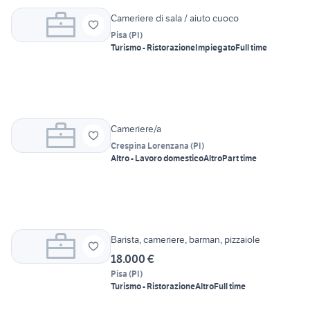
Cameriere di sala / aiuto cuoco
Pisa
(
PI
)
Turismo - Ristorazione
Impiegato
Full time
Cameriere/a
Crespina Lorenzana
(
PI
)
Altro - Lavoro domestico
Altro
Part time
Barista, cameriere, barman, pizzaiole
18.000 €
Pisa
(
PI
)
Turismo - Ristorazione
Altro
Full time