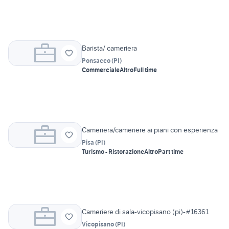
Barista/ cameriera
Ponsacco
(
PI
)
Commerciale
Altro
Full time
Cameriera/cameriere ai piani con esperienza
Pisa
(
PI
)
Turismo - Ristorazione
Altro
Part time
Cameriere di sala-vicopisano (pi)-#16361
Vicopisano
(
PI
)