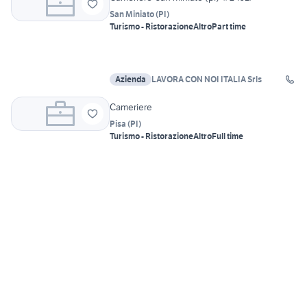
San Miniato
(
PI
)
Turismo - Ristorazione
Altro
Part time
Azienda
LAVORA CON NOI ITALIA Srls
Cameriere
Pisa
(
PI
)
Turismo - Ristorazione
Altro
Full time