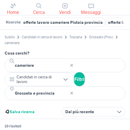
Home
Cerca
Vendi
Messaggi
offerte lavoro cameriere Pistoia provincia
offerte lav
Ricerche
Subito
Candidati in cerca di lavoro
Toscana
Grosseto (Prov)
cameriere
Cosa cerchi?
Candidati in cerca di
Filtri
lavoro
Salva ricerca
Dal più recente
10 risultati