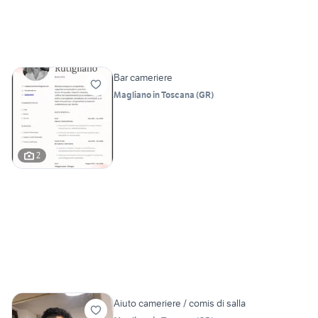
Bar cameriere
Magliano in Toscana
(
GR
)
2
Aiuto cameriere / comis di salla