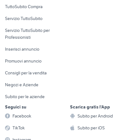
provincia
Uffici e Locali
TuttoSubito Compra
commerciali
Servizio TuttoSubito
elettronica
per la casa e la
sports e hobby
Servizio TuttoSubito per
persona
Informatica
Animali
Professionisti
Arredamento e
Console e
Accessori per
Casalinghi
Inserisci annuncio
Videogiochi
animali
Elettrodomestici
Promuovi annuncio
Audio/Video
Musica e Film
Giardino e Fai da te
Consigli per la vendita
Fotografia
Libri e Riviste
Abbigliamento e
Negozi e Aziende
Telefonia
Strumenti Musicali
Accessori
Subito per le aziende
Sports
Tutto per i bambini
Seguici su
Scarica gratis l'App
Biciclette
Facebook
Subito per Android
Collezionismo
TikTok
Subito per iOS
Instagram