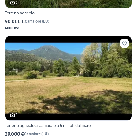
6
Terreno agricolo
90.000 €
Camaiore
(
LU
)
6000 mq
3
Terreno agricolo a Camaiore a 5 minuti dal mare
29.000 €
Camaiore
(
LU
)