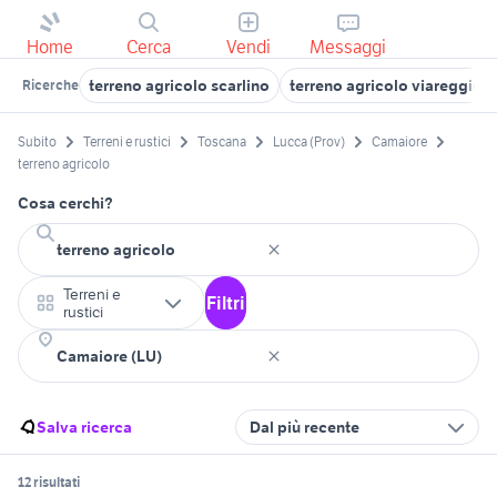
Home
Cerca
Vendi
Messaggi
terreno agricolo scarlino
terreno agricolo viareggio
Ricerche
Subito
Terreni e rustici
Toscana
Lucca (Prov)
Camaiore
terreno agricolo
Cosa cerchi?
Terreni e
Filtri
rustici
Salva ricerca
Dal più recente
12 risultati