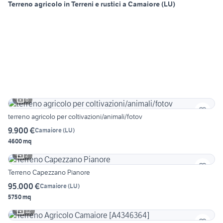
Terreno agricolo in Terreni e rustici a Camaiore (LU)
6
terreno agricolo per coltivazioni/animali/fotov
9.900 €
Camaiore
(
LU
)
4600 mq
2
Terreno Capezzano Pianore
95.000 €
Camaiore
(
LU
)
5750 mq
12