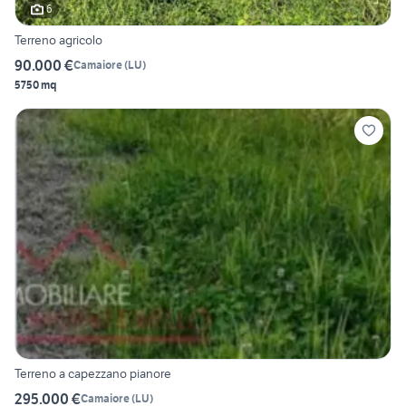
6
Terreno agricolo
90.000 €
Camaiore
(
LU
)
5750 mq
Terreno a capezzano pianore
295.000 €
Camaiore
(
LU
)