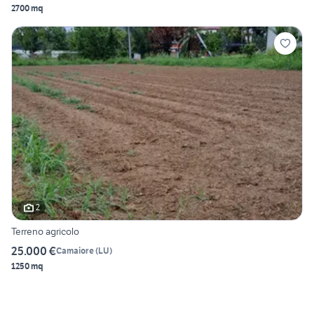
2700 mq
2
Terreno agricolo
25.000 €
Camaiore
(
LU
)
1250 mq