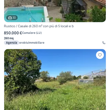
30
Rustico / Casale di 260 m² con più di 5 locali e b
850.000 €
Camaiore
(
LU
)
260 mq
Agenzia
orobluimmobiliare