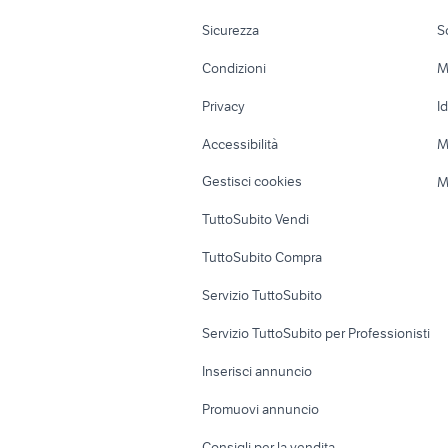
vendita terreni Sacrofano
vendita t
Moto e Scooter
Ville singole e
vendita terreno agricolo Roma
Sicurezza
S
Accessori Moto
Terreni e rustic
Condizioni
M
Nautica
Garage e box
Privacy
I
Caravan e Camper
Loft, mansarde 
Accessibilità
M
Veicoli commerciali
Case vacanza
Gestisci cookies
M
Uffici e Locali
TuttoSubito Vendi
commerciali
TuttoSubito Compra
Servizio TuttoSubito
Servizio TuttoSubito per Professionisti
Inserisci annuncio
Promuovi annuncio
Consigli per la vendita