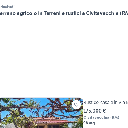
 risultati
erreno agricolo in Terreni e rustici a Civitavecchia (R
Rustico, casale in Via
175.000 €
Civitavecchia
(
RM
)
98 mq