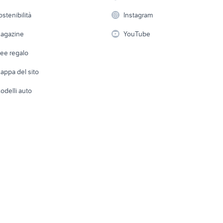
erreni Sgurgola
villaggio le perle
case in affitto grant
 a schiera
Candidati in cerca di
Audio/Video
Elettrod
ostenibilità
Instagram
lavoro
i
Fotografia
Giardino 
agazine
YouTube
Attrezzature di lavoro
Telefonia
Abbigli
dee regalo
Accesso
e altro
appa del sito
Tutto per
odelli auto