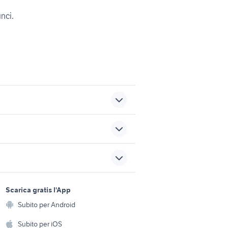
unci.
 salvo
terreno agricolo assemini
ari
terreni in vendita piemonte
sports e hobby
a
Scarica gratis l'App
Animali
vendita terreni LAquila
 provincia
Subito per Android
ento e
provincia
Accessori per animali
hi
Subito per iOS
case in vendita monte porzio