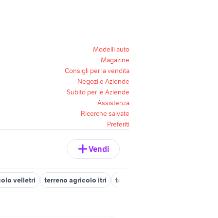
Modelli auto
Magazine
Consigli per la vendita
Negozi e Aziende
Subito per le Aziende
Assistenza
Ricerche salvate
Preferiti
Vendi
olo velletri
terreno agricolo itri
terreno agricolo minturno
ter