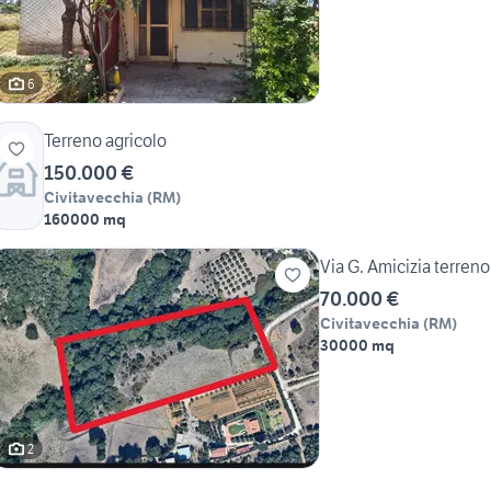
6
Terreno agricolo
150.000 €
Civitavecchia
(
RM
)
160000 mq
Via G. Amicizia terren
70.000 €
Civitavecchia
(
RM
)
30000 mq
2