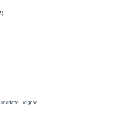
M)
 Benedetto Lucignani