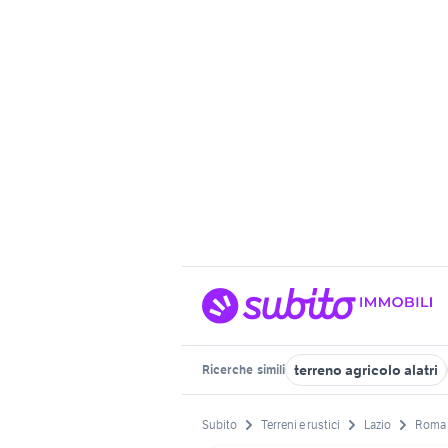
terreno agricolo alatri
Ricerche
simili
Subito
Terreni e rustici
Lazio
Roma 