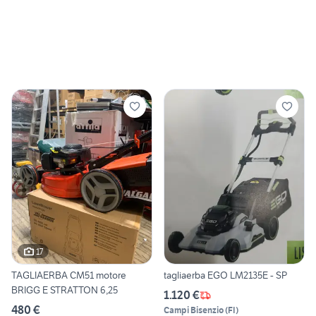
17
TAGLIAERBA CM51 motore
tagliaerba EGO LM2135E - SP
BRIGG E STRATTON 6,25
1.120 €
480 €
Campi Bisenzio
(
FI
)