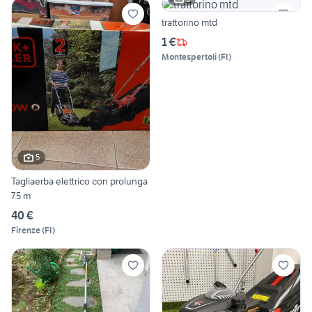
trattorino mtd
1 €
Montespertoli
(
FI
)
5
Tagliaerba elettrico con prolunga
7.5 m
40 €
Firenze
(
FI
)