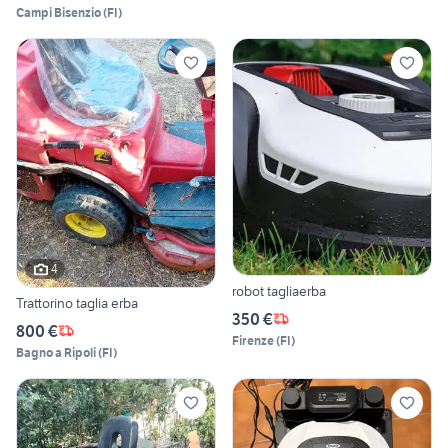
Campi Bisenzio
(
FI
)
4
robot tagliaerba
Trattorino taglia erba
350 €
800 €
Firenze
(
FI
)
Bagno a Ripoli
(
FI
)