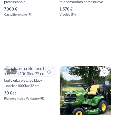
professionale
telecomandato come nuovo
7.000 €
1.570 €
Castelfiorentino
(
FI
)
Vicchio
(
FI
)
3
taglia erba elettrico black
+decker 1000kw 32 cm
30 €
Figline e Incisa Valdarno
(
FI
)