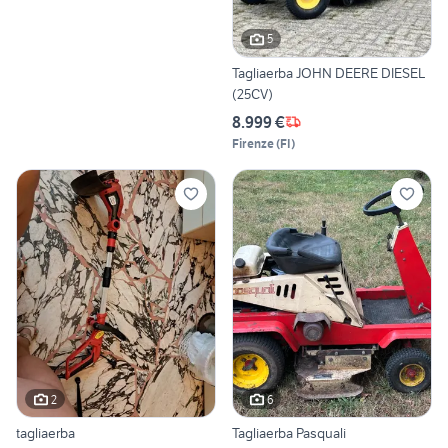
5
Tagliaerba JOHN DEERE DIESEL
(25CV)
8.999 €
Firenze
(
FI
)
2
6
tagliaerba
Tagliaerba Pasquali