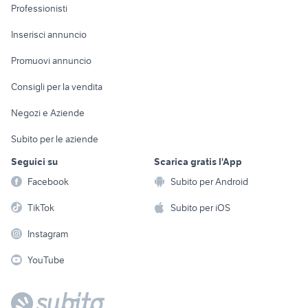
Informatica
Animali
Professionisti
Arredamento e
Console e
Accessori per
Casalinghi
Inserisci annuncio
Videogiochi
animali
Elettrodomestici
Promuovi annuncio
Audio/Video
Musica e Film
Giardino e Fai da te
Consigli per la vendita
Fotografia
Libri e Riviste
Abbigliamento e
Negozi e Aziende
Telefonia
Strumenti Musicali
Accessori
Subito per le aziende
Sports
Tutto per i bambini
Seguici su
Scarica gratis l'App
Biciclette
Facebook
Subito per Android
Collezionismo
TikTok
Subito per iOS
Instagram
YouTube