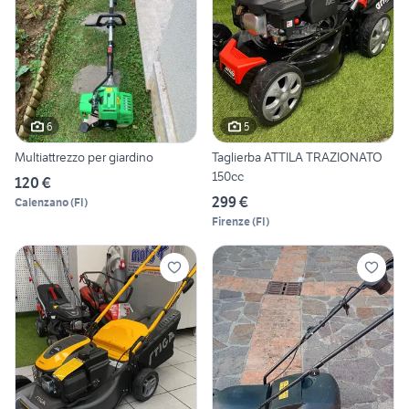
6
5
Multiattrezzo per giardino
Taglierba ATTILA TRAZIONATO
150cc
120 €
299 €
Calenzano
(
FI
)
Firenze
(
FI
)