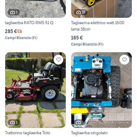
3
18
tagliaerba RATO RMS 51 Q
Tagliaerna elettrico watt 1600
lama 38cm
285 €
165 €
Campi Bisenzio
(
FI
)
Campi Bisenzio
(
FI
)
3
5
Trattorino tagliaerba Toto
Tagliaerba cingolato