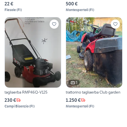
22 €
500 €
Fiesole
(
FI
)
Montespertoli
(
FI
)
5
tagliaerba RMP46Q-V125
trattorino tagliaerba Club garden
230 €
1.250 €
Campi Bisenzio
(
FI
)
Montespertoli
(
FI
)