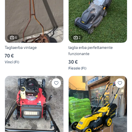
6
2
Tagliaerba vintage
taglia erba perfettamente
funzionante
70 €
30 €
Vinci
(
FI
)
Fiesole
(
FI
)