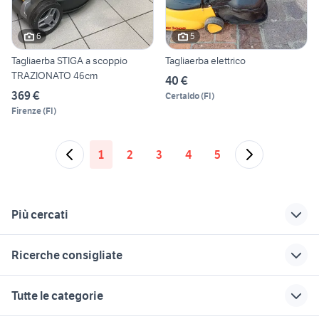
6
5
Tagliaerba STIGA a scoppio
Tagliaerba elettrico
TRAZIONATO 46cm
40 €
369 €
Certaldo
(
FI
)
Firenze
(
FI
)
1
2
3
4
5
Più cercati
Correlati
Richerche simili
Suggerimenti
Ricerche consigliate
tagliaerba
tagliaerba Pistoia
ducati multistrada
arredamento
provincia
usata
barche usate veneto
case in vendita colleferro
Tutte le categorie
Lombardia
tagliaerba a spinta
offerte lavoro pulizie
annunci genova
pick up 4x4 usati piemonte
tagliaerba kawasaki
Bergamo provincia
trattorino tagliaerba