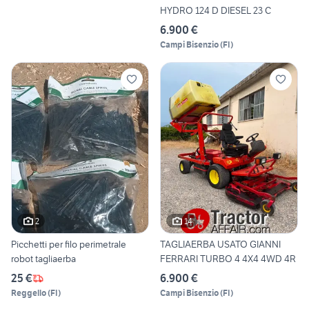
HYDRO 124 D DIESEL 23 C
6.900 €
Campi Bisenzio
(
FI
)
2
14
Picchetti per filo perimetrale
TAGLIAERBA USATO GIANNI
robot tagliaerba
FERRARI TURBO 4 4X4 4WD 4R
25 €
6.900 €
Reggello
(
FI
)
Campi Bisenzio
(
FI
)