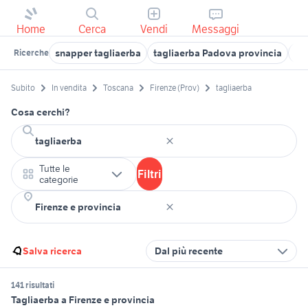
Home
Cerca
Vendi
Messaggi
snapper tagliaerba
tagliaerba Padova provincia
tag
Ricerche
Subito
In vendita
Toscana
Firenze (Prov)
tagliaerba
Cosa cerchi?
Tutte le
Filtri
categorie
Salva ricerca
Dal più recente
141 risultati
Tagliaerba a Firenze e provincia