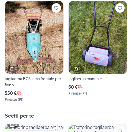
3
5
tagliaerba BCS lama frontale per
tagliaerba manuale
fieno
60 €
550 €
Firenze
(
FI
)
Firenze
(
FI
)
Scelti per te
4