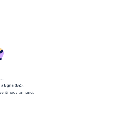
..
a
a
Egna (BZ)
.
eriti nuovi annunci.