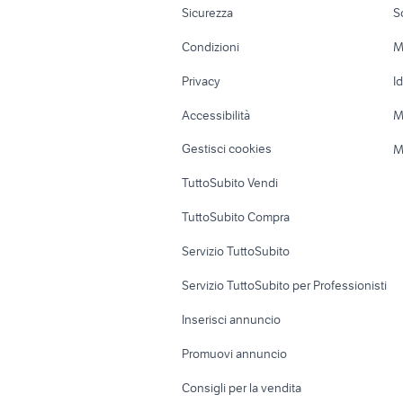
bilocali toscana
b
Sicurezza
S
Accessori Moto
Terreni e rustic
Condizioni
M
Nautica
Garage e box
Privacy
I
Caravan e Camper
Loft, mansarde 
Accessibilità
M
Veicoli commerciali
Case vacanza
Gestisci cookies
M
Uffici e Locali
TuttoSubito Vendi
commerciali
TuttoSubito Compra
Servizio TuttoSubito
Servizio TuttoSubito per Professionisti
Inserisci annuncio
Promuovi annuncio
Consigli per la vendita