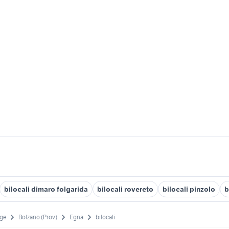
bilocali dimaro folgarida
bilocali rovereto
bilocali pinzolo
b
ige
Bolzano (Prov)
Egna
bilocali