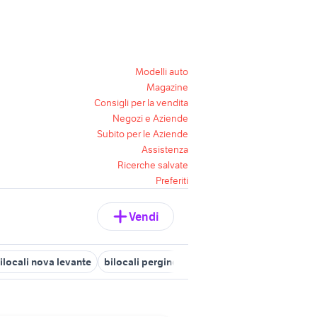
Modelli auto
Magazine
Consigli per la vendita
Negozi e Aziende
Subito per le Aziende
Assistenza
Ricerche salvate
Preferiti
Vendi
ilocali nova levante
bilocali pergine valsugana
bilocali ala
bi