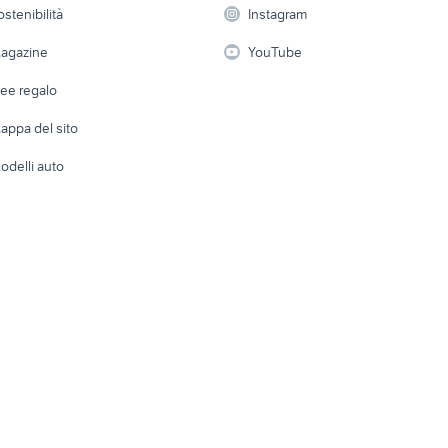
ilocali nuoro
Elettrod
ostenibilità
Instagram
lavoro
i
Fotografia
Giardino 
agazine
YouTube
Attrezzature di lavoro
Telefonia
Abbigli
dee regalo
Accesso
e altro
appa del sito
Tutto per
odelli auto