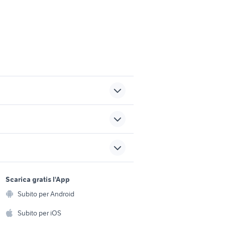
iacca
case in vendita meda
ti
case in vendita sortino
sports e hobby
a
Scarica gratis l'App
case in vendita campobasso
Animali
Subito per Android
ento e
appartamenti in vendita
Accessori per animali
istena
hi
Subito per iOS
aosta
Musica e Film