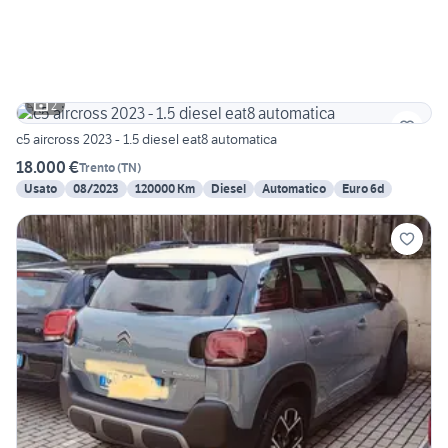
2
c5 aircross 2023 - 1.5 diesel eat8 automatica
18.000 €
Trento
(
TN
)
Usato
08/2023
120000 Km
Diesel
Automatico
Euro 6d