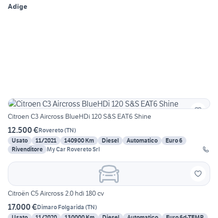
Adige
Citroen C3 Aircross BlueHDi 120 S&S EAT6 Shine
12.500 €
Rovereto
(
TN
)
Usato
11/2021
140900 Km
Diesel
Automatico
Euro 6
Rivenditore
My Car Rovereto Srl
Citroën C5 Aircross 2.0 hdi 180 cv
17.000 €
Dimaro Folgarida
(
TN
)
Usato
11/2020
130000 Km
Diesel
Automatico
Euro 6d-TEMP