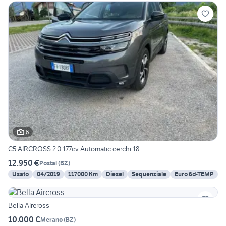
6
C5 AIRCROSS 2.0 177cv Automatic cerchi 18
12.950 €
Postal
(
BZ
)
Usato
04/2019
117000 Km
Diesel
Sequenziale
Euro 6d-TEMP
Bella Aircross
10.000 €
Merano
(
BZ
)