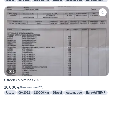
6
Citroën C5 Aircross 2022
16.000 €
Bressanone
(
BZ
)
Usato
09/2022
120000 Km
Diesel
Automatico
Euro 6d-TEMP