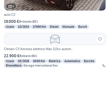
6
auto C3
19.000 €
Bronzolo
(
BZ
)
Usato
10/2024
17000 Km
Diesel
Manuale
Euro 6
Citroën C3 Aircross elettrico Max 113cv autom...
22.900 €
Bolzano
(
BZ
)
Usato
03/2025
8500 Km
Elettrica
Automatico
Euro 6e
Rivenditore
Garage International Snc