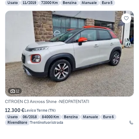
Usato
11/2019
72000 Km
Benzina
Manuale
Euro 5
12
CITROEN C3 Aircross Shine -NEOPATENTATI
12.300 €
Levico Terme
(
TN
)
Usato
06/2018
84000 Km
Benzina
Manuale
Euro 6
Rivenditore
Trentinofuoristrada