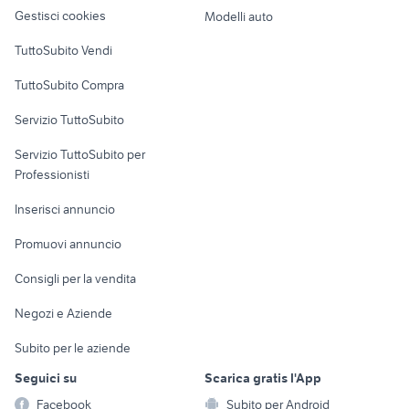
altro
Gestisci cookies
Modelli auto
Case vacanza
TuttoSubito Vendi
Uffici e Locali
TuttoSubito Compra
commerciali
Servizio TuttoSubito
elettronica
per la casa e la
sports e hobby
Servizio TuttoSubito per
persona
Informatica
Animali
Professionisti
Arredamento e
Console e
Accessori per
Casalinghi
Inserisci annuncio
Videogiochi
animali
Elettrodomestici
Promuovi annuncio
Audio/Video
Musica e Film
Giardino e Fai da te
Consigli per la vendita
Fotografia
Libri e Riviste
Abbigliamento e
Negozi e Aziende
Telefonia
Strumenti Musicali
Accessori
Subito per le aziende
Sports
Tutto per i bambini
Seguici su
Scarica gratis l'App
Biciclette
Facebook
Subito per Android