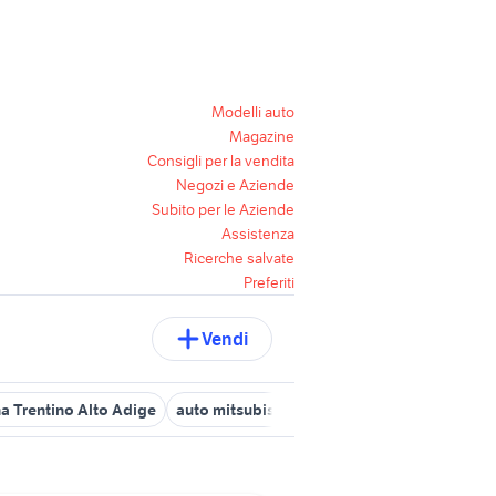
Modelli auto
Magazine
Consigli per la vendita
Negozi e Aziende
Subito per le Aziende
Assistenza
Ricerche salvate
Preferiti
Vendi
na Trentino Alto Adige
auto mitsubishi colt Trentino Alto Adige
a