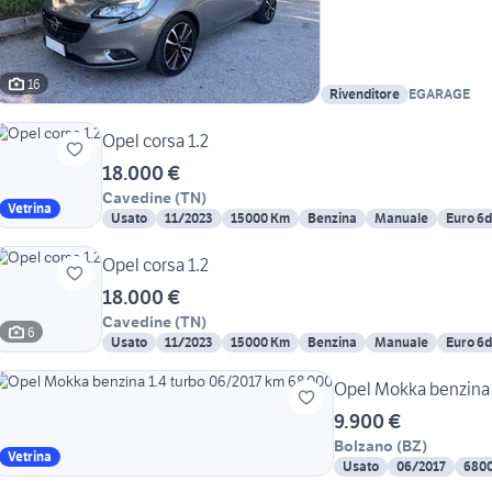
16
Rivenditore
EGARAGE
Opel corsa 1.2
18.000 €
Cavedine
(
TN
)
Vetrina
Usato
11/2023
15000 Km
Benzina
Manuale
Euro 6
Opel corsa 1.2
18.000 €
Cavedine
(
TN
)
6
Usato
11/2023
15000 Km
Benzina
Manuale
Euro 6
9.900 €
Bolzano
(
BZ
)
Vetrina
Usato
06/2017
680