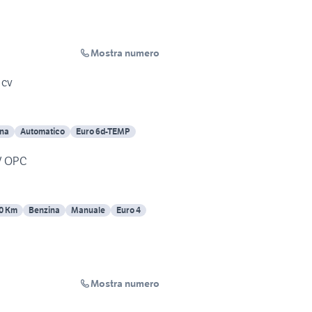
Mostra numero
 cv
ina
Automatico
Euro 6d-TEMP
CV OPC
0 Km
Benzina
Manuale
Euro 4
Mostra numero