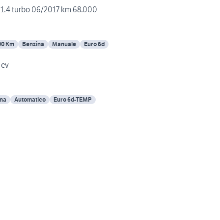
Opel Mokka benzina 1.4 turbo 06/2017 km 68.000
00 Km
Benzina
Manuale
Euro 6d
 cv
ina
Automatico
Euro 6d-TEMP