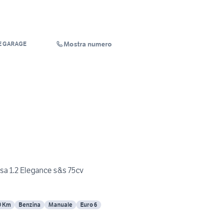
Mostra numero
E GARAGE
rsa 1.2 Elegance s&s 75cv
0 Km
Benzina
Manuale
Euro 6