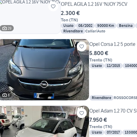
OPEL AGILA 1.2 16V 'NJOY 75CV
2.300 €
Ton
(
TN
)
Usato
08/2002
90000 Km
Benzina
29
Rivenditore
CalliariAuto
Opel Corsa 1.2 5 porte
5.800 €
Trento
(
TN
)
Usato
12/2015
10400
8
Rivenditore
ROSSOCORS
Opel Adam 1.2 70 CV S
7.950 €
Trento
(
TN
)
Usato
07/2017
13300