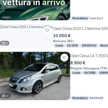
Rivenditore
Liam Cars
Opel Corsa 2020 1.2 benzina 100
10.000 €
Bolzano
(
BZ
)
6
Usato
01/2020
105000 Km
Benz
Opel Corsa 1.6 T 192
8.900 €
Pergine Valsugana
(
TN
)
Usato
04/2008
10900
19
Rivenditore
EGARAGE