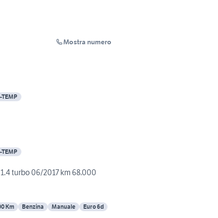
Mostra numero
d-TEMP
d-TEMP
Opel Mokka benzina 1.4 turbo 06/2017 km 68.000
00 Km
Benzina
Manuale
Euro 6d