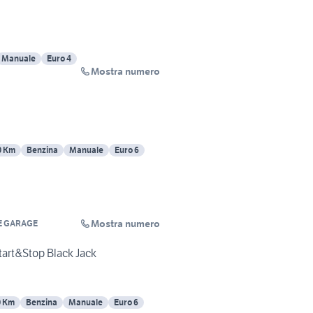
Manuale
Euro 4
Mostra numero
0 Km
Benzina
Manuale
Euro 6
Mostra numero
E GARAGE
tart&Stop Black Jack
0 Km
Benzina
Manuale
Euro 6