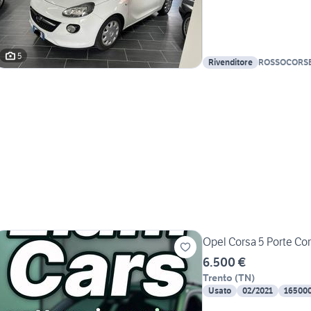
5
Rivenditore
ROSSOCORS
Opel Corsa 5 Porte Co
6.500 €
Trento
(
TN
)
Usato
02/2021
16500