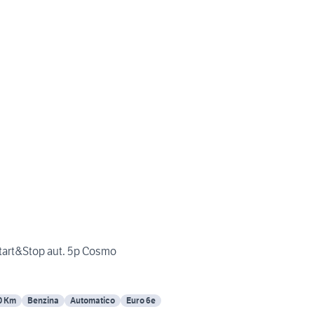
tart&Stop aut. 5p Cosmo
0 Km
Benzina
Automatico
Euro 6e