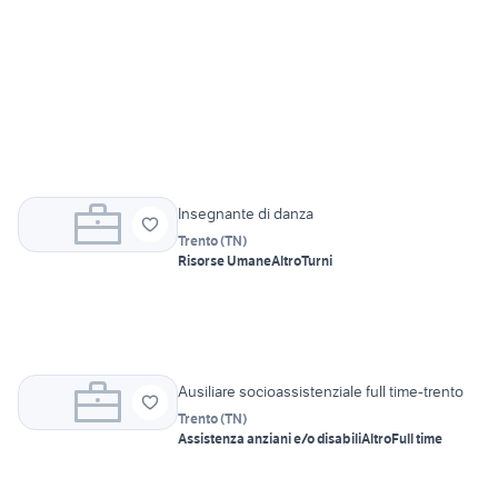
Insegnante di danza
Trento
(
TN
)
Risorse Umane
Altro
Turni
Ausiliare socioassistenziale full time-trento
Trento
(
TN
)
Assistenza anziani e/o disabili
Altro
Full time