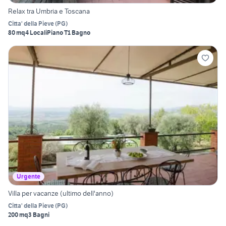
Relax tra Umbria e Toscana
Citta' della Pieve
(
PG
)
80 mq
4 Locali
Piano T
1 Bagno
Urgente
Villa per vacanze (ultimo dell'anno)
Citta' della Pieve
(
PG
)
200 mq
3 Bagni