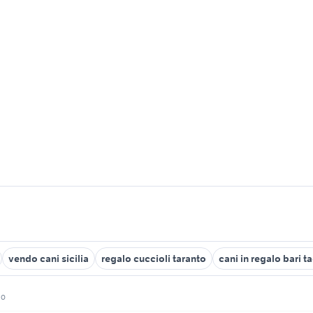
vendo cani sicilia
regalo cuccioli taranto
cani in regalo bari t
lo