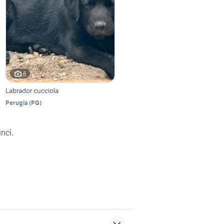
6
Labrador cucciola
Perugia
(
PG
)
unci.