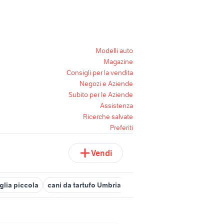
Modelli auto
Magazine
Consigli per la vendita
Negozi e Aziende
Subito per le Aziende
Assistenza
Ricerche salvate
Preferiti
Vendi
aglia piccola
cani da tartufo Umbria
regalo
cani in regalo vero