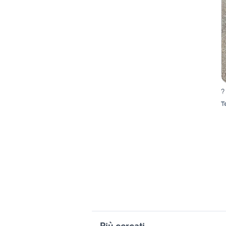
?
T
Più cercati