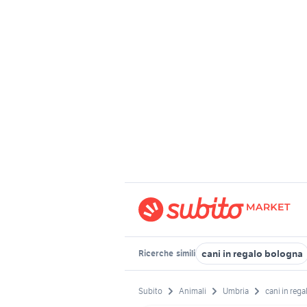
cani in regalo bologna
Ricerche
simili
Subito
Animali
Umbria
cani in rega