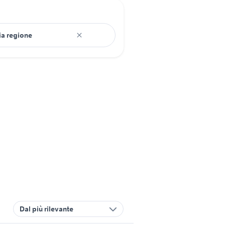
Dal più rilevante