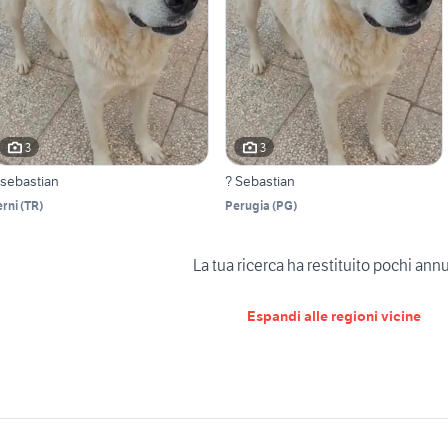
3
3
 sebastian
? Sebastian
erni
(
TR
)
Perugia
(
PG
)
La tua ricerca ha restituito pochi ann
Espandi alle regioni vicine