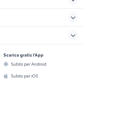
cardellini in vendita roma
accessori per animali
sports e hobby
Bergamo provincia
a
Scarica gratis l'App
Animali
ilia
cavalli in vendita a palermo
Subito per Android
ento e
Accessori per animali
hi
Subito per iOS
gallina araucana animali
Musica e Film
omestici
Libri e Riviste
e Fai da te
Strumenti Musicali
amento e
ri
Sports
 i bambini
Biciclette