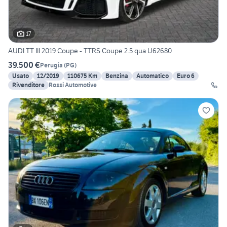
17
AUDI TT III 2019 Coupe - TTRS Coupe 2.5 qua U62680
39.500 €
Perugia
(
PG
)
Usato
12/2019
110675 Km
Benzina
Automatico
Euro 6
Rivenditore
Rossi Automotive