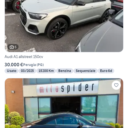
6
Audi A1 allstreet 150cv
30.000 €
Perugia
(
PG
)
Usato
03/2025
15200 Km
Benzina
Sequenziale
Euro 6d