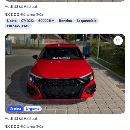
Audi S3 kit RS3 abt
48.000 €
Citerna
(
PG
)
Usato
07/2022
60000 Km
Benzina
Sequenziale
Euro 6d-TEMP
Vetrina
Urgente
Audi S3 kit RS3 abt
48.000 €
Citerna
(
PG
)