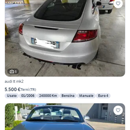
6
audi tt mk2
5.500 €
Terni
(
TR
)
Usato
01/2006
240000 Km
Benzina
Manuale
Euro 4