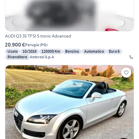
AUDI Q3 35 TFSI S tronic Advanced
20.900 €
Perugia
(
PG
)
Usato
10/2019
120000 Km
Benzina
Automatico
Euro 6
Rivenditore
Ambrosi S.p.A