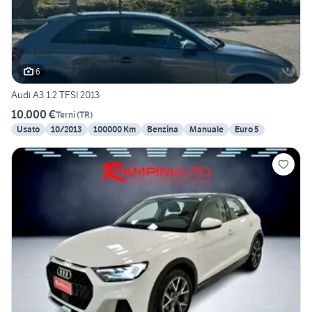
6
Audi A3 1.2 TFSI 2013
10.000 €
Terni
(
TR
)
Usato
10/2013
100000 Km
Benzina
Manuale
Euro 5