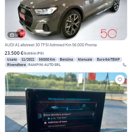
16
AUDI A1 allstreet 30 TFSI Admired Km 56.000 Pronta
23.500 €
Gubbio
(
PG
)
Usato
11/2022
56000 Km
Benzina
Manuale
Euro 6d-TEMP
Rivenditore
RAMPINI AUTO SRL