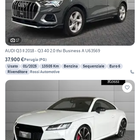
17
AUDI Q3 II 2018 - Q3 40 2.0 tfsi Business A U63569
37.900 €
Perugia
(
PG
)
Usato
01/2025
13505 Km
Benzina
Sequenziale
Euro 6
Rivenditore
Rossi Automotive