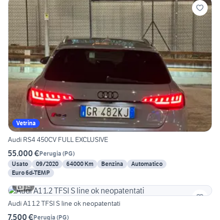
Vetrina
Audi RS4 450CV FULL EXCLUSIVE
55.000 €
Perugia
(
PG
)
Usato
09/2020
64000 Km
Benzina
Automatico
Euro 6d-TEMP
15
Audi A1 1.2 TFSI S line ok neopatentati
7.500 €
Perugia
(
PG
)