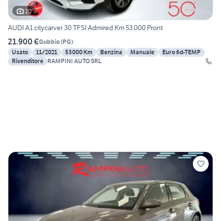
20
AUDI A1 citycarver 30 TFSI Admired Km 53.000 Pront
21.900 €
Gubbio
(
PG
)
Usato
11/2021
53000 Km
Benzina
Manuale
Euro 6d-TEMP
Rivenditore
RAMPINI AUTO SRL