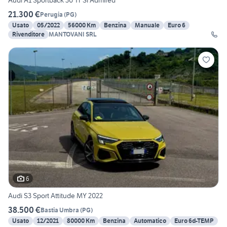
Audi A1 Sportback 30 TFSI Admired
21.300 €
Perugia
(
PG
)
Usato
05/2022
56000 Km
Benzina
Manuale
Euro 6
Rivenditore
MANTOVANI SRL
6
Audi S3 Sport Attitude MY 2022
38.500 €
Bastia Umbra
(
PG
)
Usato
12/2021
80000 Km
Benzina
Automatico
Euro 6d-TEMP