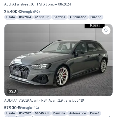
Audi A1 allstreet 30 TFSI S tronic – 08/2024
25.400 €
Perugia
(
PG
)
Usato
08/2024
61000 Km
Benzina
Automatico
Euro 6d
17
AUDI A4 V 2019 Avant - RS4 Avant 2.9 tfsi q U63419
57.900 €
Perugia
(
PG
)
Usato
03/2022
52045 Km
Benzina
Automatico
Euro 6