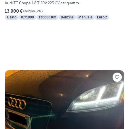
Audi TT Coupé 1.8 T 20V 225 CV cat quattro
13.900 €
Foligno
(
PG
)
Usato
07/1999
130000 Km
Benzina
Manuale
Euro 2