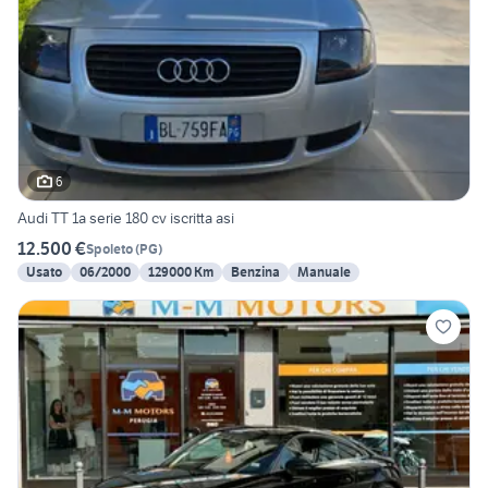
6
Audi TT 1a serie 180 cv iscritta asi
12.500 €
Spoleto
(
PG
)
Usato
06/2000
129000 Km
Benzina
Manuale