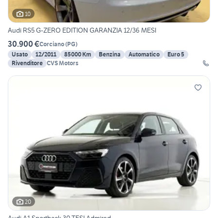
10
Audi RS5 G-ZERO EDITION GARANZIA 12/36 MESI
30.900 €
Corciano
(
PG
)
Usato
12/2011
85000 Km
Benzina
Automatico
Euro 5
Rivenditore
CVS Motors
20