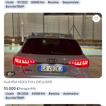
Usato
07/2022
60000 Km
Benzina
Sequenziale
Euro 6d-TEMP
6
Audi RS4 450CV FULL EXCLUSIVE
55.000 €
Perugia
(
PG
)
Usato
09/2020
64000 Km
Benzina
Automatico
Euro 6d-TEMP