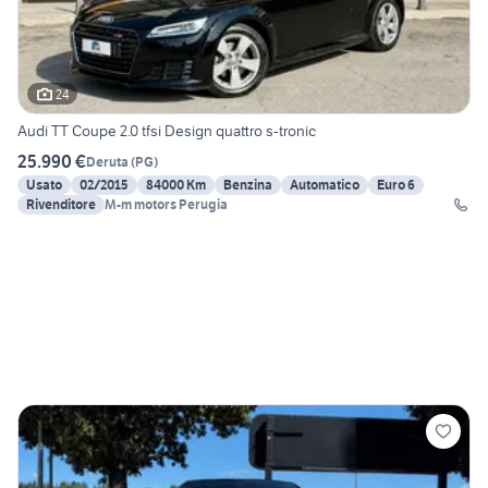
24
Audi TT Coupe 2.0 tfsi Design quattro s-tronic
25.990 €
Deruta
(
PG
)
Usato
02/2015
84000 Km
Benzina
Automatico
Euro 6
Rivenditore
M-m motors Perugia