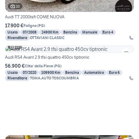
30
Audi TT 2000tsfi COME NUOVA
17.900 €
Foligno
(
PG
)
Usato
07/2008
24900 Km
Benzina
Manuale
Euro 4
Rivenditore
OTTAVIANI CLASSIC
21
Audi RS4 Avant 2.9 tfsi quattro 450cv tiptronic
56.900 €
Citta' della Pieve
(
PG
)
Usato
07/2020
109900 Km
Benzina
Automatico
Euro 6
Rivenditore
TOMA.AUTO TOSCOUMBRIA