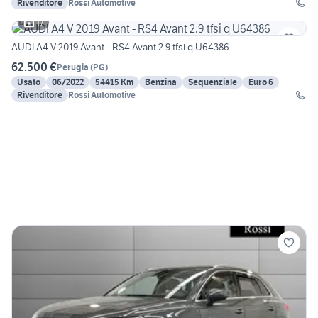
Rivenditore
Rossi Automotive
17
AUDI A4 V 2019 Avant - RS4 Avant 2.9 tfsi q U64386
62.500 €
Perugia
(
PG
)
Usato
06/2022
54415 Km
Benzina
Sequenziale
Euro 6
Rivenditore
Rossi Automotive