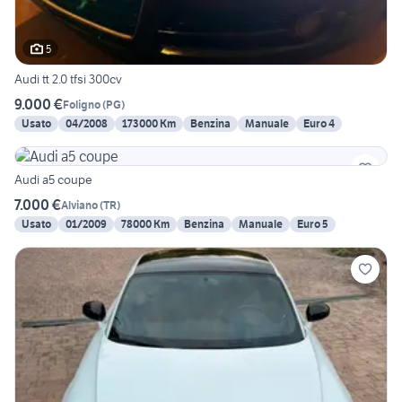
5
Audi tt 2.0 tfsi 300cv
9.000 €
Foligno
(
PG
)
Usato
04/2008
173000 Km
Benzina
Manuale
Euro 4
Audi a5 coupe
7.000 €
Alviano
(
TR
)
Usato
01/2009
78000 Km
Benzina
Manuale
Euro 5