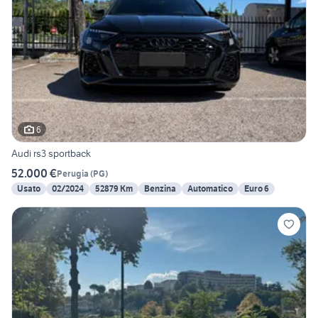
6
Audi rs3 sportback
52.000 €
Perugia
(
PG
)
Usato
02/2024
52879 Km
Benzina
Automatico
Euro 6