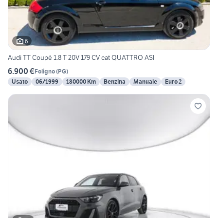
6
Audi TT Coupé 1.8 T 20V 179 CV cat QUATTRO ASI
6.900 €
Foligno
(
PG
)
Usato
06/1999
180000 Km
Benzina
Manuale
Euro 2