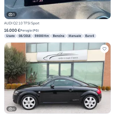
5
AUDI Q2 1.0 TFSI Sport
16.000 €
Perugia
(
PG
)
Usato
08/2018
59000 Km
Benzina
Manuale
Euro 6
6