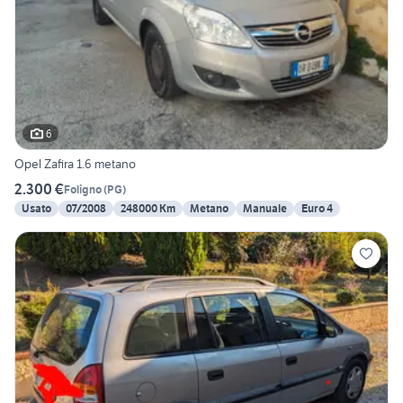
6
Opel Zafira 1.6 metano
2.300 €
Foligno
(
PG
)
Usato
07/2008
248000 Km
Metano
Manuale
Euro 4