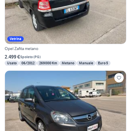
Vetrina
Opel Zafita metano
2.499 €
Spoleto
(
PG
)
Usato
06/2012
269000 Km
Metano
Manuale
Euro 5