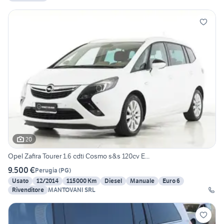
20
Opel Zafira Tourer 1.6 cdti Cosmo s&s 120cv E...
9.500 €
Perugia
(
PG
)
Usato
12/2014
115000 Km
Diesel
Manuale
Euro 6
Rivenditore
MANTOVANI SRL