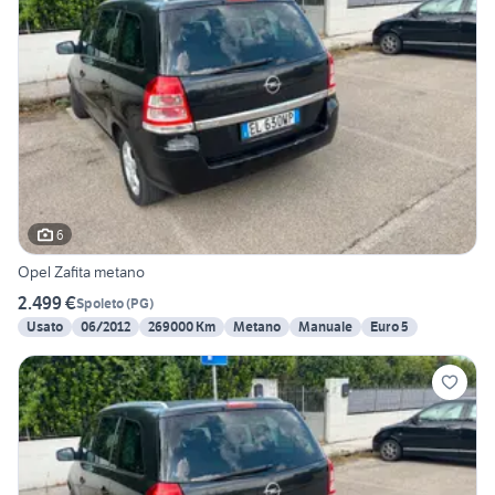
6
Opel Zafita metano
2.499 €
Spoleto
(
PG
)
Usato
06/2012
269000 Km
Metano
Manuale
Euro 5