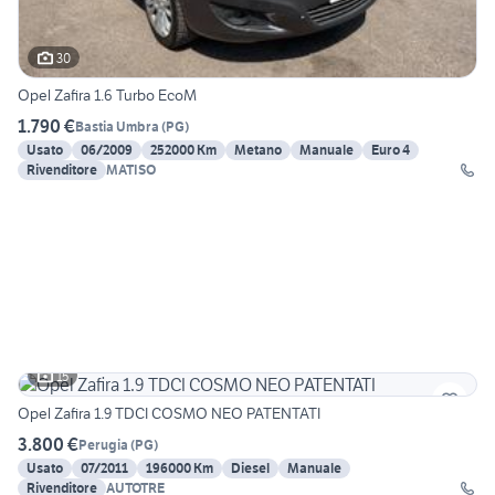
30
Opel Zafira 1.6 Turbo EcoM
1.790 €
Bastia Umbra
(
PG
)
Usato
06/2009
252000 Km
Metano
Manuale
Euro 4
Rivenditore
MATISO
15
Opel Zafira 1.9 TDCI COSMO NEO PATENTATI
3.800 €
Perugia
(
PG
)
Usato
07/2011
196000 Km
Diesel
Manuale
Rivenditore
AUTOTRE