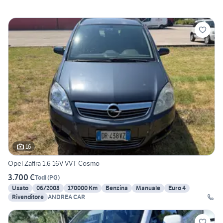
16
Opel Zafira 1.6 16V VVT Cosmo
3.700 €
Todi
(
PG
)
Usato
06/2008
170000 Km
Benzina
Manuale
Euro 4
Rivenditore
ANDREA CAR