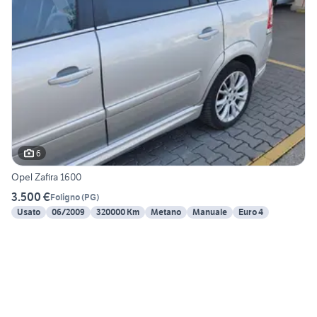
6
Opel Zafira 1600
3.500 €
Foligno
(
PG
)
Usato
06/2009
320000 Km
Metano
Manuale
Euro 4