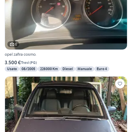
6
opel zafira cosmo.
3.500 €
Trevi
(
PG
)
Usato
08/2005
226000 Km
Diesel
Manuale
Euro 4