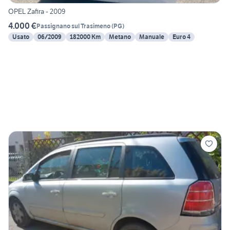
OPEL Zafira - 2009
4.000 €
Passignano sul Trasimeno
(
PG
)
Usato
06/2009
182000 Km
Metano
Manuale
Euro 4