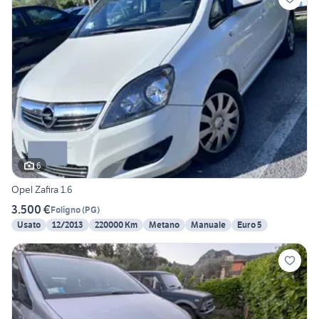
6
Opel Zafira 1.6
3.500 €
Foligno
(
PG
)
Usato
12/2013
220000 Km
Metano
Manuale
Euro 5