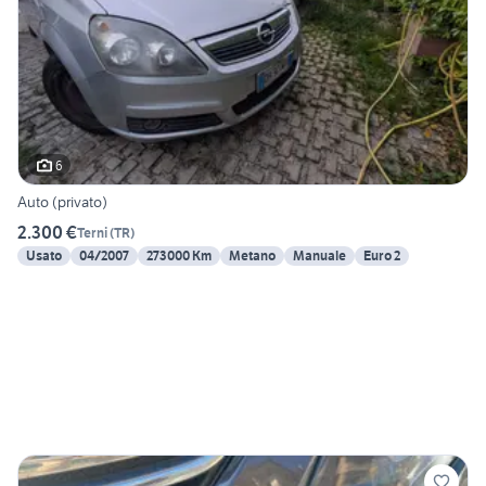
6
Auto (privato)
2.300 €
Terni
(
TR
)
Usato
04/2007
273000 Km
Metano
Manuale
Euro 2