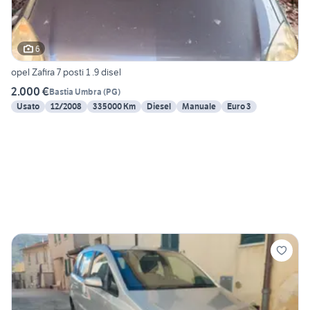
6
opel Zafira 7 posti 1 .9 disel
2.000 €
Bastia Umbra
(
PG
)
Usato
12/2008
335000 Km
Diesel
Manuale
Euro 3