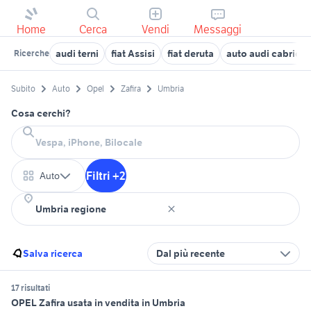
Home
Cerca
Vendi
Messaggi
audi terni
fiat Assisi
fiat deruta
auto audi cabrio 
Ricerche
Subito
Auto
Opel
Zafira
Umbria
Cosa cerchi?
Filtri +2
Auto
Salva ricerca
Dal più recente
17 risultati
OPEL Zafira usata in vendita in Umbria