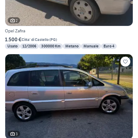
2
Opel Zafira
1.500 €
Citta' di Castello
(
PG
)
Usato
12/2006
300000 Km
Metano
Manuale
Euro 4
3