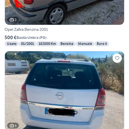
3
Opel Zafira Benzina 2001
500 €
Bastia Umbra
(
PG
)
Usato
01/2001
182000 Km
Benzina
Manuale
Euro 4
6