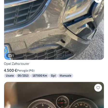
5
Opel Zafira tourer
4.500 €
Perugia
(
PG
)
Usato
05/2013
187000 Km
Gpl
Manuale