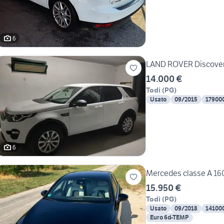
6
LAND ROVER Discovery
14.000 €
Todi
(
PG
)
Usato
09/2015
17900
6
Mercedes classe A 160
15.950 €
Todi
(
PG
)
Usato
09/2018
14100
Euro 6d-TEMP