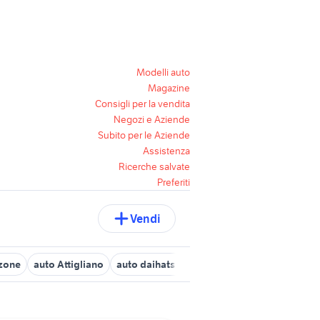
Modelli auto
Magazine
Consigli per la vendita
Negozi e Aziende
Subito per le Aziende
Assistenza
Ricerche salvate
Preferiti
Vendi
zzone
auto Attigliano
auto daihatsu Umbria
rossi auto foligno