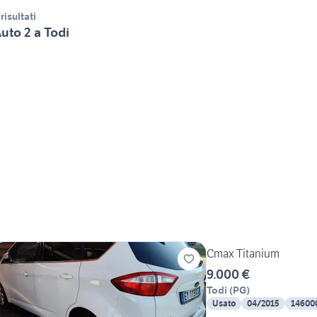
 risultati
uto 2 a Todi
Cmax Titanium
9.000 €
Todi
(
PG
)
Usato
04/2015
14600