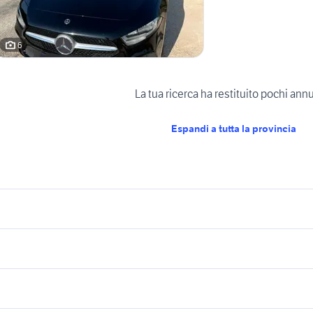
6
La tua ricerca ha restituito pochi ann
Espandi a tutta la provincia
icherche simili
Suggerimenti
ord auto Umbria
ricambi nissan terrano 2 usati
o 2
auto usate taranto privati
2d auto
uto Montecastrilli
hummer h2
rolla
uto fiat elettrica Umbria
alfa 159 ti berlina usata
c2 auto
mercedes usate tor