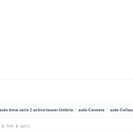
auto bmw serie 2 active tourer Umbria
auto Cannara
auto Colla
Todi
auto 2