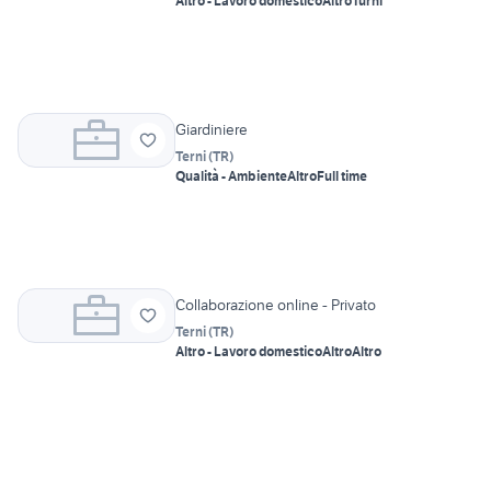
Altro - Lavoro domestico
Altro
Turni
Giardiniere
Terni
(
TR
)
Qualità - Ambiente
Altro
Full time
Collaborazione online - Privato
Terni
(
TR
)
Altro - Lavoro domestico
Altro
Altro