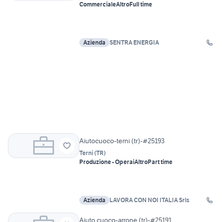
Commerciale
Altro
Full time
Azienda
SENTRA ENERGIA
Aiutocuoco-terni (tr)-#25193
Terni
(
TR
)
Produzione - Operai
Altro
Part time
Azienda
LAVORA CON NOI ITALIA Srls
Aiuto cuoco-arrone (tr)-#25191