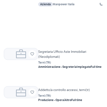
Azienda
Manpower Italia
Segretaria Ufficio Aste Immobiliari
(Neodiplomati)
Terni
(
TR
)
Amministrazione - Segreteria
Impiegato
Full time
Addetto/a controllo accessi, terni(tr)
Terni
(
TR
)
Produzione - Operai
Altro
Full time