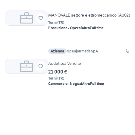
MANOVALE settore elettromeccanico (Ap02)
Terni
(
TR
)
Produzione - Operai
Altro
Full time
Azienda
Openjobmetis SpA
Addetto/a Vendite
21.000 €
Terni
(
TR
)
Commercio - Negozi
Altro
Full time