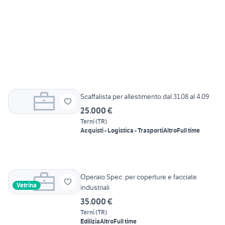
Scaffalista per allestimento dal 31.08 al 4.09
25.000 €
Terni
(
TR
)
Acquisti - Logistica - Trasporti
Altro
Full time
Operaio Spec. per coperture e facciate
Vetrina
industriali
35.000 €
Terni
(
TR
)
Edilizia
Altro
Full time