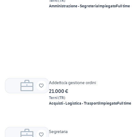
Terni
(
TR
)
Amministrazione - Segreteria
Impiegato
Full time
Addetto/a gestione ordini
21.000 €
Terni
(
TR
)
Acquisti - Logistica - Trasporti
Impiegato
Full time
Segretaria