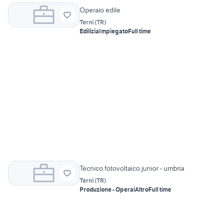
Operaio edile
Terni
(
TR
)
Edilizia
Impiegato
Full time
Tecnico fotovoltaico junior - umbria
Terni
(
TR
)
Produzione - Operai
Altro
Full time