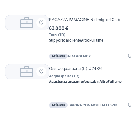
RAGAZZA IMMAGINE Nei migliori Club
62.000 €
Terni
(
TR
)
Supporto al cliente
Altro
Full time
Azienda
ATM AGENCY
Oss-acquasparta (tr)-#24726
Acquasparta
(
TR
)
Assistenza anziani e/o disabili
Altro
Full time
Azienda
LAVORA CON NOI ITALIA Srls