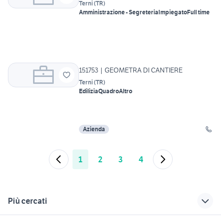
Terni
(
TR
)
Amministrazione - Segreteria
Impiegato
Full time
151753 | GEOMETRA DI CANTIERE
Terni
(
TR
)
Edilizia
Quadro
Altro
Azienda
1
2
3
4
Più cercati