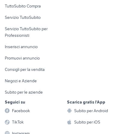
Uffici e Locali
TuttoSubito Compra
commerciali
Servizio TuttoSubito
elettronica
per la casa e la
sports e hobby
Servizio TuttoSubito per
persona
Informatica
Animali
Professionisti
Arredamento e
Console e
Accessori per
Casalinghi
Inserisci annuncio
Videogiochi
animali
Elettrodomestici
Promuovi annuncio
Audio/Video
Musica e Film
Giardino e Fai da te
Consigli per la vendita
Fotografia
Libri e Riviste
Abbigliamento e
Negozi e Aziende
Telefonia
Strumenti Musicali
Accessori
Subito per le aziende
Sports
Tutto per i bambini
Seguici su
Scarica gratis l'App
Biciclette
Facebook
Subito per Android
Collezionismo
TikTok
Subito per iOS
Instagram