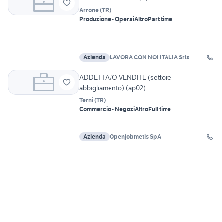
Arrone
(
TR
)
Produzione - Operai
Altro
Part time
Azienda
LAVORA CON NOI ITALIA Srls
ADDETTA/O VENDITE (settore
abbigliamento) (ap02)
Terni
(
TR
)
Commercio - Negozi
Altro
Full time
Azienda
Openjobmetis SpA