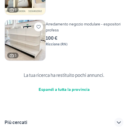
6
Arredamento negozio modulare - espositori
profess
100 €
Riccione
(
RN
)
5
La tua ricerca ha restituito pochi annunci.
Espandi a tutta la provincia
Più cercati