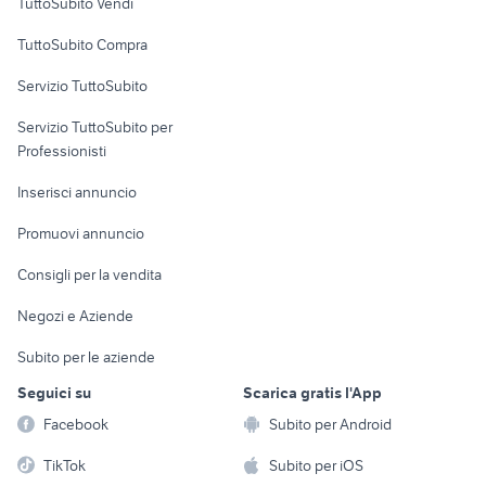
TuttoSubito Vendi
Uffici e Locali
TuttoSubito Compra
commerciali
Servizio TuttoSubito
elettronica
per la casa e la
sports e hobby
Servizio TuttoSubito per
persona
Informatica
Animali
Professionisti
Arredamento e
Console e
Accessori per
Casalinghi
Inserisci annuncio
Videogiochi
animali
Elettrodomestici
Promuovi annuncio
Audio/Video
Musica e Film
Giardino e Fai da te
Consigli per la vendita
Fotografia
Libri e Riviste
Abbigliamento e
Negozi e Aziende
Telefonia
Strumenti Musicali
Accessori
Subito per le aziende
Sports
Tutto per i bambini
Seguici su
Scarica gratis l'App
Biciclette
Facebook
Subito per Android
Collezionismo
TikTok
Subito per iOS