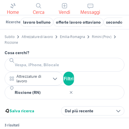
Home
Cerca
Vendi
Messaggi
lavoro belluno
offerte lavoro ottaviano
secondo lav
Ricerche
Subito
Attrezzature di lavoro
Emilia-Romagna
Rimini (Prov)
Riccione
Cosa cerchi?
Attrezzature di
Filtri
lavoro
Salva ricerca
Dal più recente
3 risultati