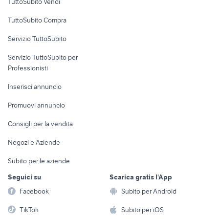
TuttoSubito Vendi
Uffici e Locali
TuttoSubito Compra
commerciali
Servizio TuttoSubito
elettronica
per la casa e la
sports e hobby
Servizio TuttoSubito per
persona
Informatica
Animali
Professionisti
Arredamento e
Console e
Accessori per
Casalinghi
Inserisci annuncio
Videogiochi
animali
Elettrodomestici
Promuovi annuncio
Audio/Video
Musica e Film
Giardino e Fai da te
Consigli per la vendita
Fotografia
Libri e Riviste
Abbigliamento e
Negozi e Aziende
Telefonia
Strumenti Musicali
Accessori
Subito per le aziende
Sports
Tutto per i bambini
Seguici su
Scarica gratis l'App
Biciclette
Facebook
Subito per Android
Collezionismo
TikTok
Subito per iOS