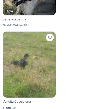
4
Setter da penna
Gualdo Tadino
(
PG
)
Vendita Cucciolona
1.400 €