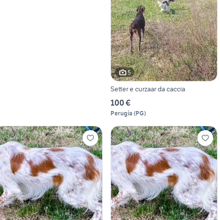
5
Setter e curzaar da caccia
100 €
Perugia
(
PG
)