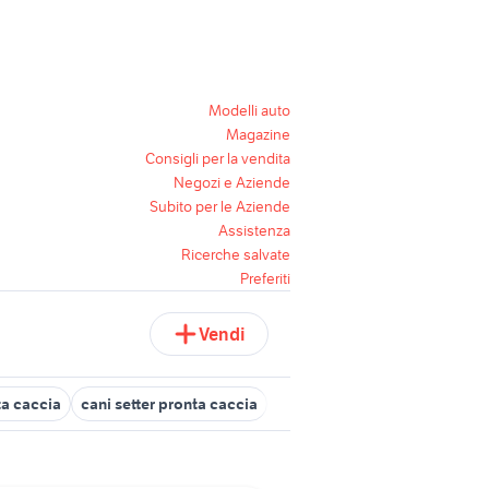
Modelli auto
Magazine
Consigli per la vendita
Negozi e Aziende
Subito per le Aziende
Assistenza
Ricerche salvate
Preferiti
Vendi
ta caccia
cani setter pronta caccia
setter inglese animali
sette