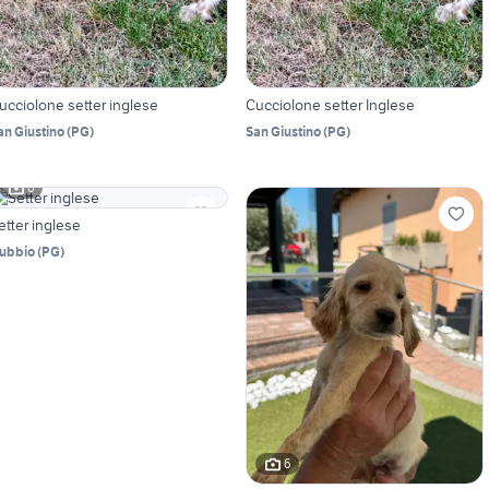
ucciolone setter inglese
Cucciolone setter Inglese
an Giustino
(
PG
)
San Giustino
(
PG
)
6
etter inglese
ubbio
(
PG
)
6