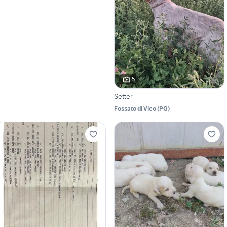
5
Setter
Fossato di Vico
(
PG
)