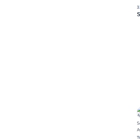
3
S
S
A
T