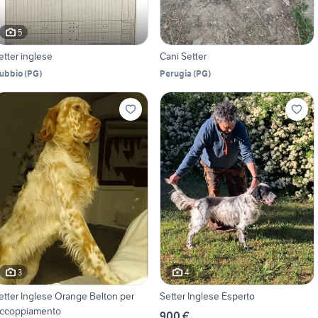
5
etter inglese
Cani Setter
ubbio
(
PG
)
Perugia
(
PG
)
3
4
etter Inglese Orange Belton per
Setter Inglese Esperto
ccoppiamento
900 €