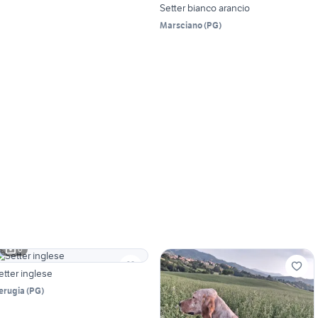
Setter bianco arancio
Marsciano
(
PG
)
6
etter inglese
erugia
(
PG
)