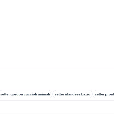
setter gordon cuccioli animali
setter irlandese Lazio
setter pron