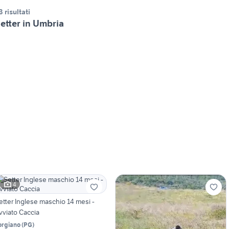
3 risultati
etter in Umbria
4
etter Inglese maschio 14 mesi -
vviato Caccia
orgiano
(
PG
)