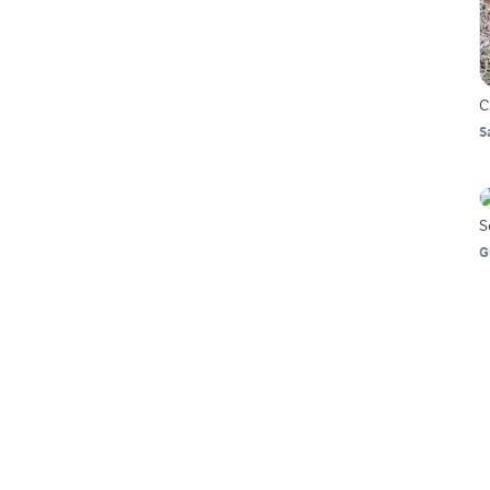
C
S
S
G