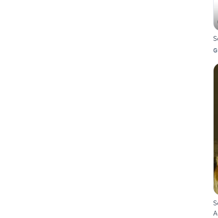
S
G
S
A