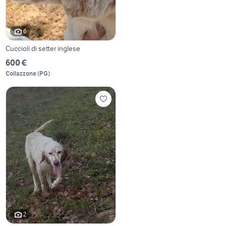
6
Cuccioli di setter inglese
600 €
Collazzone
(
PG
)
2