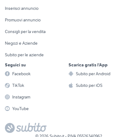
Arredamento e
Console e
Accessori per
Casalinghi
Inserisci annuncio
Videogiochi
animali
Elettrodomestici
Promuovi annuncio
Audio/Video
Musica e Film
Giardino e Fai da te
Consigli per la vendita
Fotografia
Libri e Riviste
Abbigliamento e
Negozi e Aziende
Telefonia
Strumenti Musicali
Accessori
Subito per le aziende
Sports
Tutto per i bambini
Seguici su
Scarica gratis l'App
Biciclette
Facebook
Subito per Android
Collezionismo
TikTok
Subito per iOS
Instagram
YouTube
©
2026
Subito.it - P.IVA 05526340962