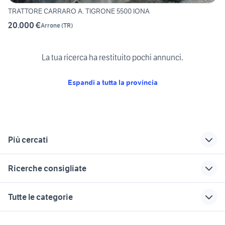
TRATTORE CARRARO A. TIGRONE 5500 IONA
20.000 €
Arrone
(
TR
)
La tua ricerca ha restituito pochi annunci.
Espandi a tutta la provincia
Più cercati
Correlati
Richerche simili
Suggerimenti
Ricerche consigliate
veicoli commerciali
veicoli commerciali
furgoni perugia
Attigliano
Cannara
veicoli commerciali usati sicilia
furgoni usati genova
veicoli commerciali
Tutte le categorie
trattori orvieto
mercedes veicoli
Gualdo Cattaneo
trattori usati siena
veicoli commerciali usati lazio
commerciali Perugia
veicoli commerciali
veicoli commerciali
rimorchio per cereali usato
muletto usato veicoli commerciali
motori
immobili
lavoro e servizi
provincia
Lugnano in Teverina
Bevagna