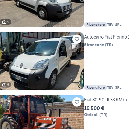
5
Rivenditore
TEVI SRL
Autocarro Fiat Fiorino
Stroncone
(
TR
)
5
Rivenditore
TEVI SRL
Fiat 80-90 dt 33 KM/h
19.500 €
Otricoli
(
TR
)