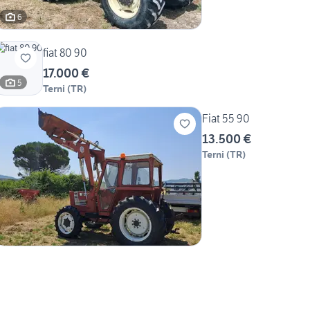
6
fiat 80 90
17.000 €
5
Terni
(
TR
)
Fiat 55 90
13.500 €
Terni
(
TR
)