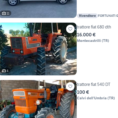
11
Rivenditore
FORTUNATI 
trattore fiat 680 dth
16.000 €
Montecastrilli
(
TR
)
4
trattore fiat 540 DT
100 €
Calvi dell'Umbria
(
TR
)