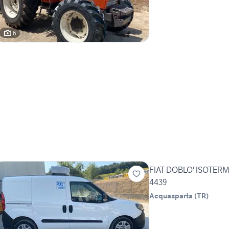
6
FIAT DOBLO' ISOTER
4439
Acquasparta
(
TR
)