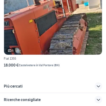
6
Fiat 1355
18.000 €
Castelvetere in Val Fortore
(
BN
)
Più cercati
Correlati
Richerche simili
Suggerimenti
Ricerche consigliate
fiat 500 bianchina
fiat 140
trattori fiat cingolati