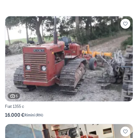
6
Fiat 1355 c
16.000 €
Rimini
(
RN
)