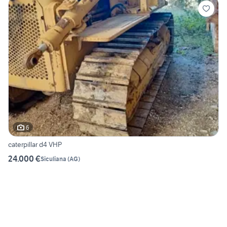
6
caterpillar d4 VHP
24.000 €
Siculiana
(
AG
)