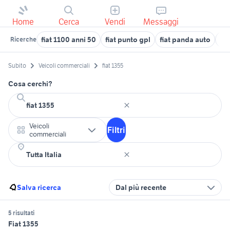
Home
Cerca
Vendi
Messaggi
fiat 1100 anni 50
fiat punto gpl
fiat panda auto
fia
Ricerche
Subito
Veicoli commerciali
fiat 1355
Cosa cerchi?
Veicoli
Filtri
commerciali
Salva ricerca
Dal più recente
5 risultati
Fiat 1355