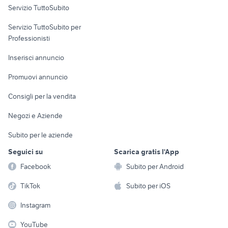
Servizio TuttoSubito
elettronica
per la casa e la
sports e hobby
Servizio TuttoSubito per
persona
Informatica
Animali
Professionisti
Arredamento e
Console e
Accessori per
Casalinghi
Inserisci annuncio
Videogiochi
animali
Elettrodomestici
Promuovi annuncio
Audio/Video
Musica e Film
Giardino e Fai da te
Consigli per la vendita
Fotografia
Libri e Riviste
Abbigliamento e
Negozi e Aziende
Telefonia
Strumenti Musicali
Accessori
Subito per le aziende
Sports
Tutto per i bambini
Seguici su
Scarica gratis l'App
Biciclette
Facebook
Subito per Android
Collezionismo
TikTok
Subito per iOS
Instagram
YouTube