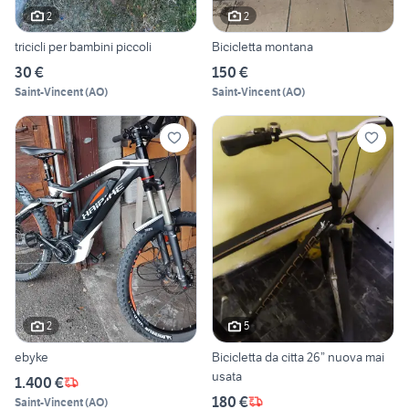
2
2
tricicli per bambini piccoli
Bicicletta montana
30 €
150 €
Saint-Vincent
(
AO
)
Saint-Vincent
(
AO
)
2
5
ebyke
Bicicletta da citta 26” nuova mai
usata
1.400 €
180 €
Saint-Vincent
(
AO
)