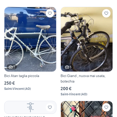
2
5
Bici Atan taglia piccola
Bici Giand , nuova mai usata,
botechia
250 €
200 €
Saint-Vincent
(
AO
)
Saint-Vincent
(
AO
)