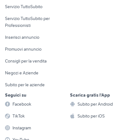
Servizio TuttoSubito
elettronica
per la casa e la
sports e hobby
Servizio TuttoSubito per
persona
Informatica
Animali
Professionisti
Arredamento e
Console e
Accessori per
Casalinghi
Inserisci annuncio
Videogiochi
animali
Elettrodomestici
Promuovi annuncio
Audio/Video
Musica e Film
Giardino e Fai da te
Consigli per la vendita
Fotografia
Libri e Riviste
Abbigliamento e
Negozi e Aziende
Telefonia
Strumenti Musicali
Accessori
Subito per le aziende
Sports
Tutto per i bambini
Seguici su
Scarica gratis l'App
Biciclette
Facebook
Subito per Android
Collezionismo
TikTok
Subito per iOS
Instagram
YouTube