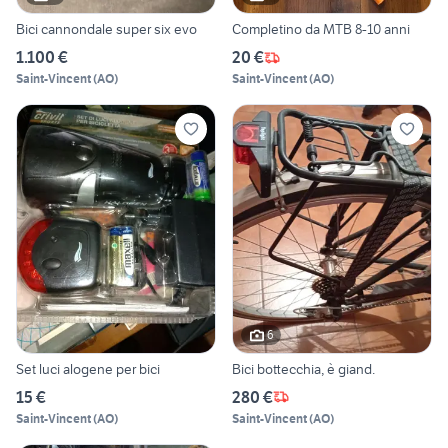
Bici cannondale super six evo
Completino da MTB 8-10 anni
1.100 €
20 €
Saint-Vincent
(
AO
)
Saint-Vincent
(
AO
)
6
Set luci alogene per bici
Bici bottecchia, è giand.
15 €
280 €
Saint-Vincent
(
AO
)
Saint-Vincent
(
AO
)