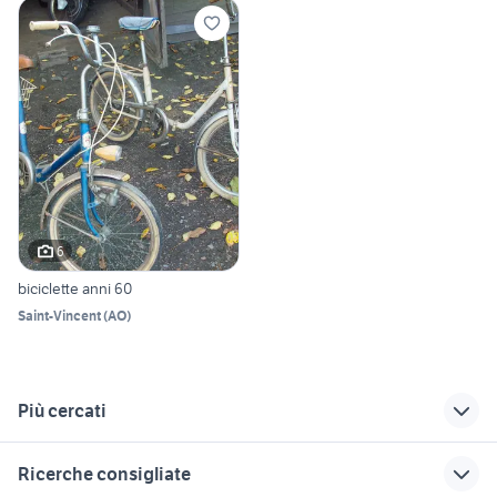
6
biciclette anni 60
Saint-Vincent
(
AO
)
Più cercati
Correlati
Richerche simili
Suggerimenti
Ricerche consigliate
animali Santeramo in
ramponi
parrocchetto