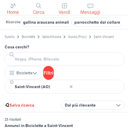
Home
Cerca
Vendi
Messaggi
gallina araucana animali
parrocchetto dal collare
g
Ricerche
Subito
Biciclette
Valle d'Aosta
Aosta (Prov)
Saint-Vincent
Cosa cerchi?
Filtri
Biciclette
Salva ricerca
Dal più rilevante
23 risultati
Annunci in Biciclette a Saint-Vincent