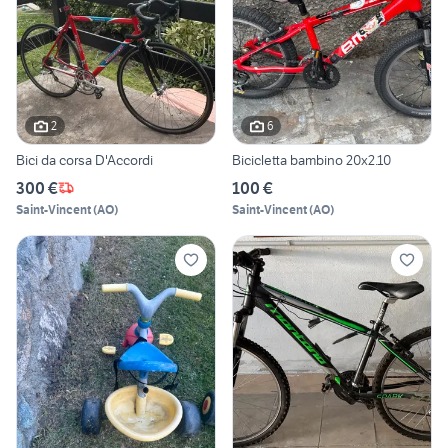
2
6
Bici da corsa D'Accordi
Bicicletta bambino 20x2.10
300 €
100 €
Saint-Vincent
(
AO
)
Saint-Vincent
(
AO
)