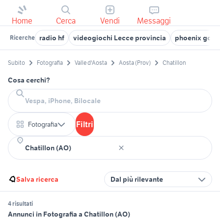
Home
Cerca
Vendi
Messaggi
radio hf
videogiochi Lecce provincia
phoenix gold
Ricerche
Subito
Fotografia
Valle d'Aosta
Aosta (Prov)
Chatillon
Cosa cerchi?
Filtri
Fotografia
Salva ricerca
Dal più rilevante
4 risultati
Annunci in Fotografia a Chatillon (AO)