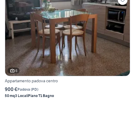
6
Appartamento padova centro
900 €
Padova
(
PD
)
50 mq
3 Locali
Piano T
1 Bagno