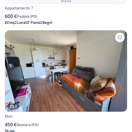
Appartamento ?
600 €
Padova
(
PD
)
80 mq
2 Locali
3° Piano
2 Bagni
6
Mini
450 €
Saonara
(
PD
)
35 mq