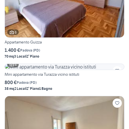
6
Appartamento Guizza
1.400 €
Padova
(
PD
)
70 mq
3 Locali
2° Piano
6
Mini appartamento via Turazza vicino istituti
800 €
Padova
(
PD
)
38 mq
2 Locali
2° Piano
1 Bagno