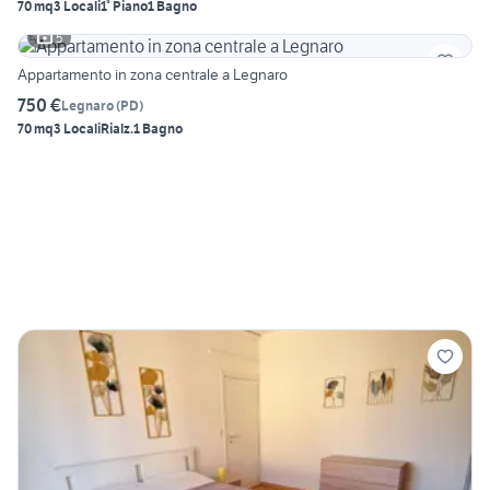
70 mq
3 Locali
1° Piano
1 Bagno
5
Appartamento in zona centrale a Legnaro
750 €
Legnaro
(
PD
)
70 mq
3 Locali
Rialz.
1 Bagno