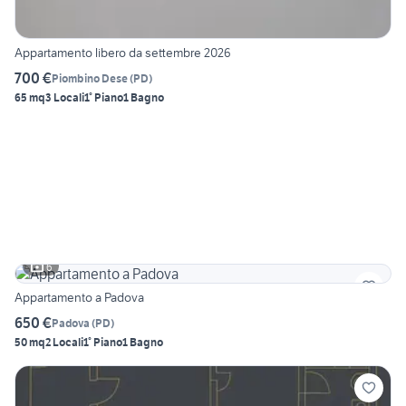
Appartamento libero da settembre 2026
700 €
Piombino Dese
(
PD
)
65 mq
3 Locali
1° Piano
1 Bagno
6
Appartamento a Padova
650 €
Padova
(
PD
)
50 mq
2 Locali
1° Piano
1 Bagno