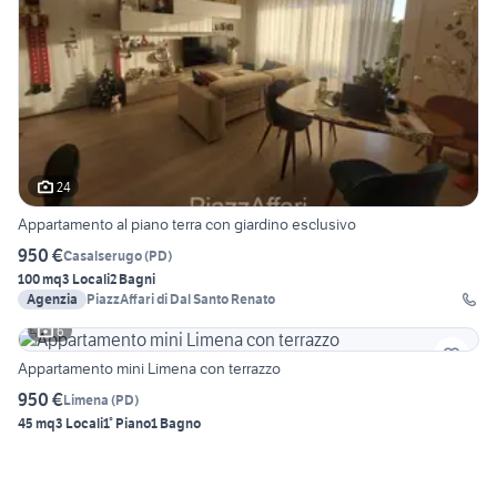
24
Appartamento al piano terra con giardino esclusivo
950 €
Casalserugo
(
PD
)
100 mq
3 Locali
2 Bagni
Agenzia
PiazzAffari di Dal Santo Renato
6
Appartamento mini Limena con terrazzo
950 €
Limena
(
PD
)
45 mq
3 Locali
1° Piano
1 Bagno