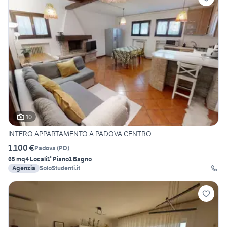
10
INTERO APPARTAMENTO A PADOVA CENTRO
1.100 €
Padova
(
PD
)
65 mq
4 Locali
1° Piano
1 Bagno
Agenzia
SoloStudenti.it