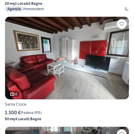
30 mq
1 Locale
1 Bagno
Agenzia
Homstudent
6
Santa Croce
1.300 €
Padova
(
PD
)
90 mq
4 Locali
1 Bagno