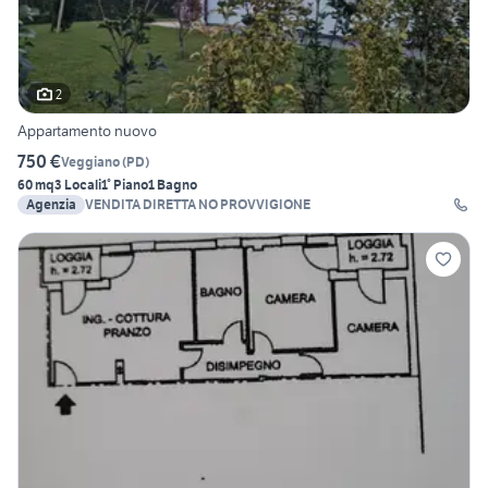
2
Appartamento nuovo
750 €
Veggiano
(
PD
)
60 mq
3 Locali
1° Piano
1 Bagno
Agenzia
VENDITA DIRETTA NO PROVVIGIONE