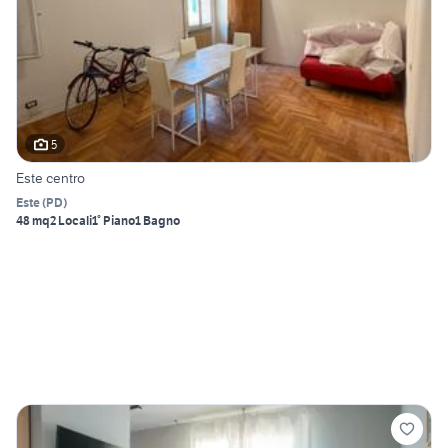
5
Este centro
Este
(
PD
)
48 mq
2 Locali
1° Piano
1 Bagno