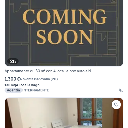
2
Appartamento di 130 m² con 4 locali e box auto a N
1.300 €
Noventa Padovana
(
PD
)
130 mq
4 Locali
3 Bagni
Agenzia
INTERNAMENTE