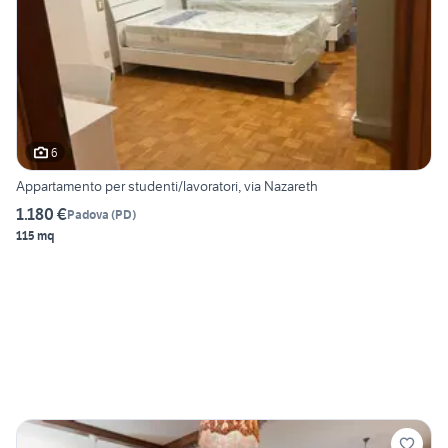
6
Appartamento per studenti/lavoratori, via Nazareth
1.180 €
Padova
(
PD
)
115 mq