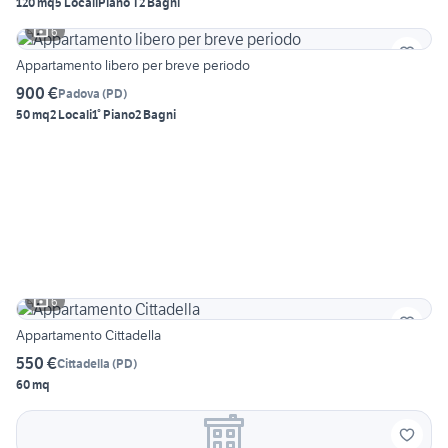
120 mq
5 Locali
Piano T
2 Bagni
6
Appartamento libero per breve periodo
900 €
Padova
(
PD
)
50 mq
2 Locali
1° Piano
2 Bagni
6
Appartamento Cittadella
550 €
Cittadella
(
PD
)
60 mq