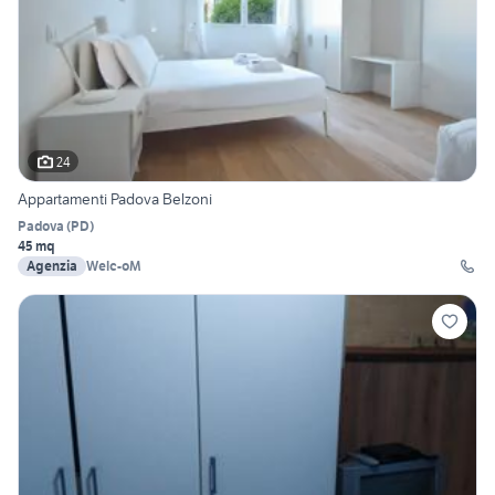
24
Appartamenti Padova Belzoni
Padova
(
PD
)
45 mq
Agenzia
Welc-oM