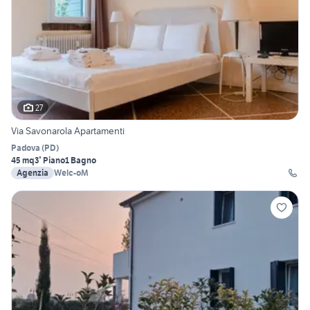
27
Via Savonarola Apartamenti
Padova
(
PD
)
45 mq
3° Piano
1 Bagno
Agenzia
Welc-oM