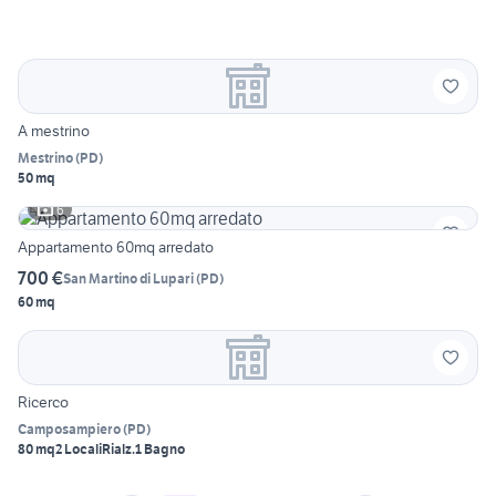
A mestrino
Mestrino
(
PD
)
50 mq
6
Appartamento 60mq arredato
700 €
San Martino di Lupari
(
PD
)
60 mq
Ricerco
Camposampiero
(
PD
)
80 mq
2 Locali
Rialz.
1 Bagno