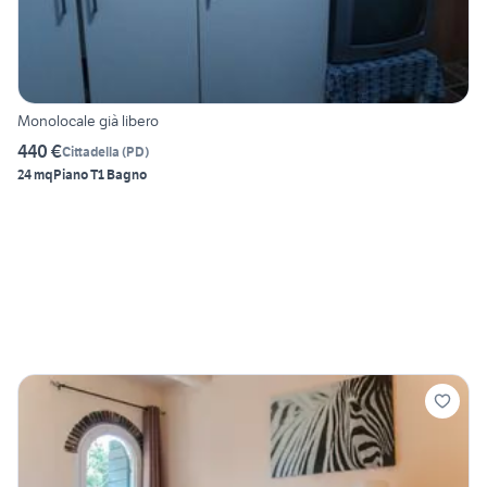
Monolocale già libero
440 €
Cittadella
(
PD
)
24 mq
Piano T
1 Bagno