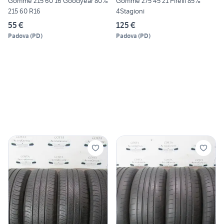
Gomme 215 60 16 Goodyear 80%
Gomme 275 45 21 Pirelli 85%
215 60 R16
4Stagioni
55 €
125 €
Padova
(
PD
)
Padova
(
PD
)