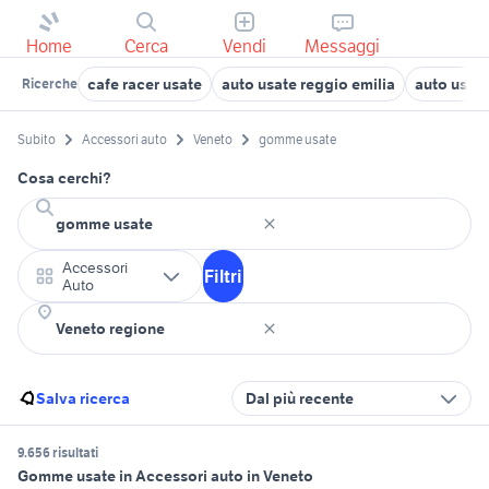
Home
Cerca
Vendi
Messaggi
cafe racer usate
auto usate reggio emilia
auto usat
Ricerche
Subito
Accessori auto
Veneto
gomme usate
Cosa cerchi?
Accessori
Filtri
Auto
Salva ricerca
Dal più recente
9.656 risultati
Gomme usate in Accessori auto in Veneto