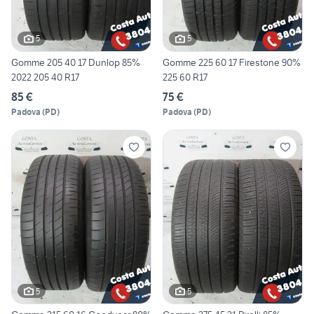
5
5
Gomme 205 40 17 Dunlop 85%
Gomme 225 60 17 Firestone 90%
2022 205 40 R17
225 60 R17
85 €
75 €
Padova
(
PD
)
Padova
(
PD
)
5
5