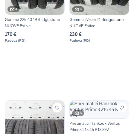
4
4
Gomme 225 40 19 Bridgestone
Gomme 275 35 21 Bridgestone
NUOVE Estive
NUOVE Estive
170 €
230 €
Padova
(
PD
)
Padova
(
PD
)
6
Pneumatici Hankook Ventus
Prime3 215 45 R18 89V