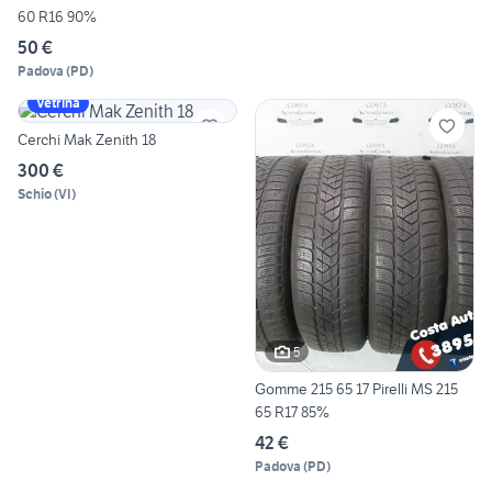
60 R16 90%
50 €
Padova
(
PD
)
Vetrina
Cerchi Mak Zenith 18
300 €
Schio
(
VI
)
5
Gomme 215 65 17 Pirelli MS 215
65 R17 85%
42 €
Padova
(
PD
)