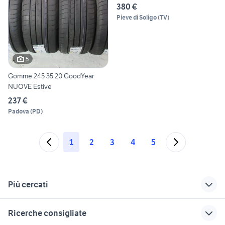
380 €
Pieve di Soligo
(
TV
)
5
Gomme 245 35 20 GoodYear
NUOVE Estive
237 €
Padova
(
PD
)
1
2
3
4
5
Più cercati
Correlati
Richerche simili
Suggerimenti
Ricerche consigliate
auto usate matelica
gomme usate
auto usate mantova