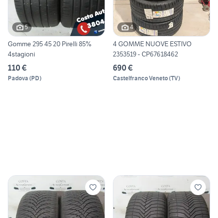
5
4
Gomme 295 45 20 Pirelli 85%
4 GOMME NUOVE ESTIVO
4stagioni
2353519 - CP67618462
110 €
690 €
Padova
(
PD
)
Castelfranco Veneto
(
TV
)