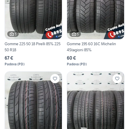
5
5
Gomme 225 50 18 Pirelli 85% 225
Gomme 195 60 16C Michelin
50 R18
4Stagioni 85%
67 €
60 €
Padova
(
PD
)
Padova
(
PD
)