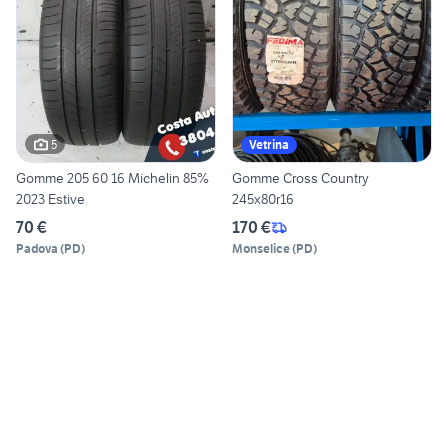
5
Vetrina
Gomme 205 60 16 Michelin 85%
Gomme Cross Country
2023 Estive
245x80r16
70 €
170 €
Padova
(
PD
)
Monselice
(
PD
)