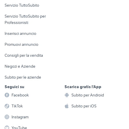
Servizio TuttoSubito
elettronica
per la casa e la
sports e hobby
Servizio TuttoSubito per
persona
Informatica
Animali
Professionisti
Arredamento e
Console e
Accessori per
Casalinghi
Inserisci annuncio
Videogiochi
animali
Elettrodomestici
Promuovi annuncio
Audio/Video
Musica e Film
Giardino e Fai da te
Consigli per la vendita
Fotografia
Libri e Riviste
Abbigliamento e
Negozi e Aziende
Telefonia
Strumenti Musicali
Accessori
Subito per le aziende
Sports
Tutto per i bambini
Seguici su
Scarica gratis l'App
Biciclette
Facebook
Subito per Android
Collezionismo
TikTok
Subito per iOS
Instagram
YouTube