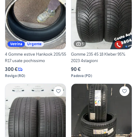
5
Vetrina
Urgente
4 Gomme estive Hankook 205/55
Gomme 235 45 18 Kleber 95%
R17 usate pochissimo
2023 4stagioni
300 €
90 €
Rovigo
(
RO
)
Padova
(
PD
)