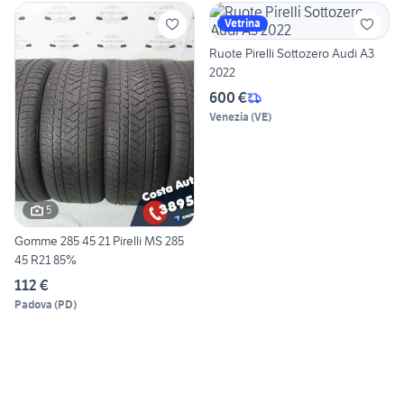
Vetrina
Ruote Pirelli Sottozero Audi A3
2022
600 €
Venezia
(
VE
)
5
Gomme 285 45 21 Pirelli MS 285
45 R21 85%
112 €
Padova
(
PD
)