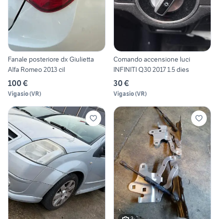
Fanale posteriore dx Giulietta
Comando accensione luci
Alfa Romeo 2013 cil
INFINITI Q30 2017 1.5 dies
100 €
30 €
Vigasio
(
VR
)
Vigasio
(
VR
)
3