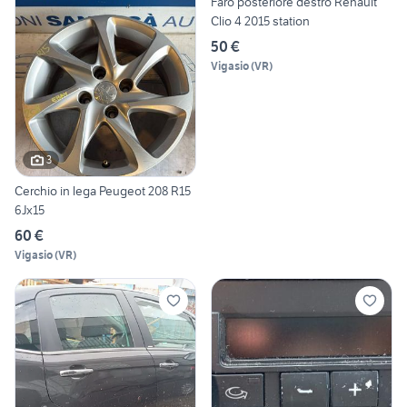
Faro posteriore destro Renault
Clio 4 2015 station
50 €
Vigasio
(
VR
)
3
Cerchio in lega Peugeot 208 R15
6Jx15
60 €
Vigasio
(
VR
)