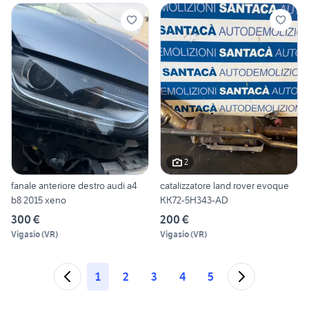
2
fanale anteriore destro audi a4
catalizzatore land rover evoque
b8 2015 xeno
KK72-5H343-AD
300 €
200 €
Vigasio
(
VR
)
Vigasio
(
VR
)
1
2
3
4
5