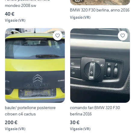
mondeo 2008 sw
BMW 320 F30 berlina, anno 2016
40 €
Vigasio
(
VR
)
Vigasio
(
VR
)
baule/ portellone posteriore
comando fari BMW 320 F30
citroen c4 cactus
berlina 2016
200 €
30 €
Vigasio
(
VR
)
Vigasio
(
VR
)