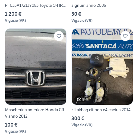
PF033A17213Y083 Toyota C-HR
signum anno 2005
anno
1.200 €
50 €
Vigasio
(
VR
)
Vigasio
(
VR
)
9
Mascherina anteriore Honda CR-
kit airbag citroen c4 cactus 2014
V anno 2012
300 €
100 €
Vigasio
(
VR
)
Vigasio
(
VR
)