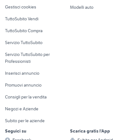
Veicoli commerciali
altro
Gestisci cookies
Modelli auto
Case vacanza
TuttoSubito Vendi
Uffici e Locali
TuttoSubito Compra
commerciali
Servizio TuttoSubito
elettronica
per la casa e la
sports e hobby
Servizio TuttoSubito per
persona
Informatica
Animali
Professionisti
Arredamento e
Console e
Accessori per
Casalinghi
Inserisci annuncio
Videogiochi
animali
Elettrodomestici
Promuovi annuncio
Audio/Video
Musica e Film
Giardino e Fai da te
Consigli per la vendita
Fotografia
Libri e Riviste
Abbigliamento e
Negozi e Aziende
Telefonia
Strumenti Musicali
Accessori
Subito per le aziende
Sports
Tutto per i bambini
Seguici su
Scarica gratis l'App
Biciclette
Facebook
Subito per Android