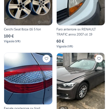
Cerchi Seat Ibiza r16 5 fori
Faro anteriore sx RENAULT
TRAFIC anno 2007 cil. 19
100 €
60 €
Vigasio
(
VR
)
Vigasio
(
VR
)
Fanale posteriore sx ford
2