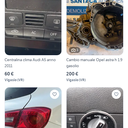
3
Centralina clima Audi A5 anno
Cambio manuale Opel astra h 1.9
2011
gasolio
60 €
200 €
Vigasio
(
VR
)
Vigasio
(
VR
)