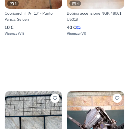
6
4
Copricerchi FIAT 13" - Punto,
Bobina accensione NGK 48061
Panda, Seicen
U5018
10 €
40 €
Vicenza
(
VI
)
Vicenza
(
VI
)