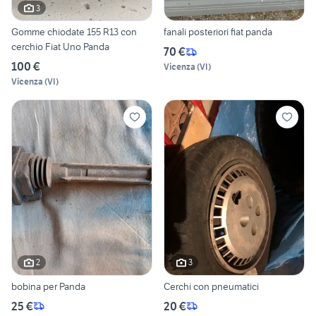
3
Gomme chiodate 155 R13 con
fanali posteriori fiat panda
cerchio Fiat Uno Panda
70 €
100 €
Vicenza
(
VI
)
Vicenza
(
VI
)
2
3
bobina per Panda
Cerchi con pneumatici
25 €
20 €