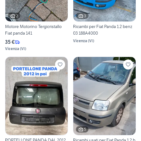
2
3
Motore Motorino Tergicristallo
Ricambi per Fiat Panda 1.2 benz
Fiat panda 141
03 188A4000
Vicenza
(
VI
)
35 €
Vicenza
(
VI
)
5
PORTELLONE PANDA DAL 2012
Ricambi usati per Fiat Panda 1.2 b