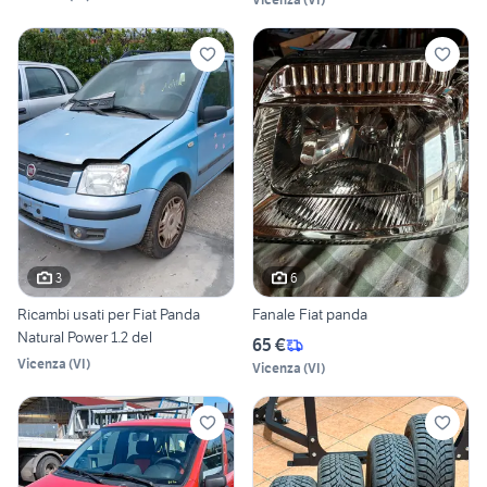
3
6
Ricambi usati per Fiat Panda
Fanale Fiat panda
Natural Power 1.2 del
65 €
Vicenza
(
VI
)
Vicenza
(
VI
)