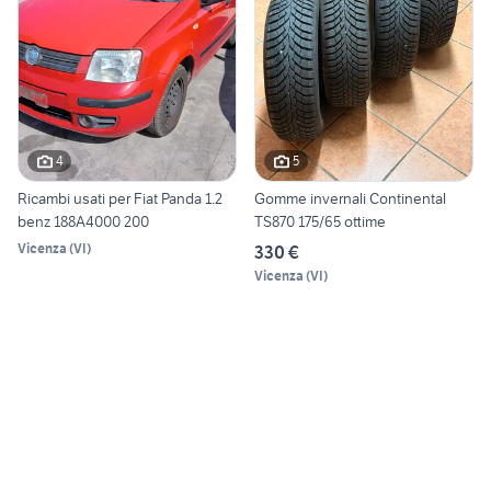
4
5
Ricambi usati per Fiat Panda 1.2
Gomme invernali Continental
benz 188A4000 200
TS870 175/65 ottime
Vicenza
(
VI
)
330 €
Vicenza
(
VI
)