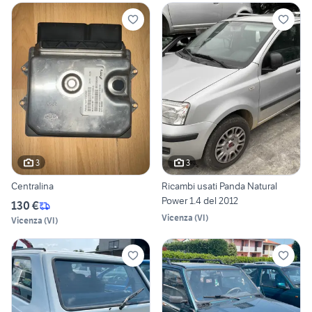
3
3
Centralina
Ricambi usati Panda Natural
Power 1.4 del 2012
130 €
Vicenza
(
VI
)
Vicenza
(
VI
)