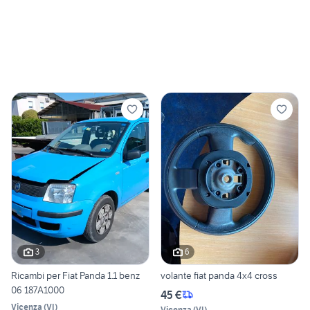
3
6
Ricambi per Fiat Panda 1.1 benz
volante fiat panda 4x4 cross
06 187A1000
45 €
Vicenza
(
VI
)
Vicenza
(
VI
)