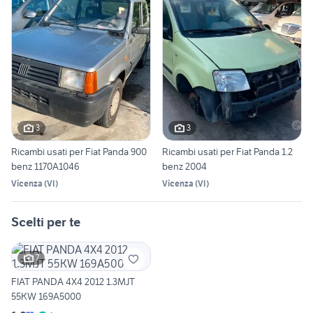
3
3
Ricambi usati per Fiat Panda 900
Ricambi usati per Fiat Panda 1.2
benz 1170A1046
benz 2004
Vicenza
(
VI
)
Vicenza
(
VI
)
Scelti per te
7
FIAT PANDA 4X4 2012 1.3MJT
55KW 169A5000