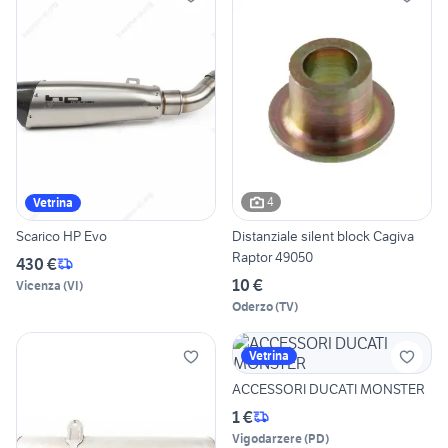
4
Vetrina
Scarico HP Evo
Distanziale silent block Cagiva
Raptor 49050
430 €
10 €
Vicenza
(
VI
)
Oderzo
(
TV
)
Vetrina
ACCESSORI DUCATI MONSTER
1 €
Vigodarzere
(
PD
)