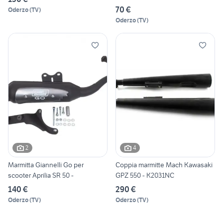
70 €
Oderzo
(
TV
)
Oderzo
(
TV
)
2
4
Marmitta Giannelli Go per
Coppia marmitte Mach Kawasaki
scooter Aprilia SR 50 -
GPZ 550 - K2031NC
140 €
290 €
Oderzo
(
TV
)
Oderzo
(
TV
)