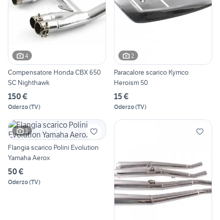
4
2
Compensatore Honda CBX 650
Paracalore scarico Kymco
SC Nighthawk
Heroism 50
150 €
15 €
Oderzo
(
TV
)
Oderzo
(
TV
)
3
Flangia scarico Polini Evolution
Yamaha Aerox
50 €
Oderzo
(
TV
)