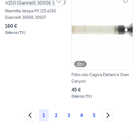
Marmitta Vespa PX 125 e150
Giannelli 30506 30507
160 €
Oderzo
(
TV
)
6
Filtro olio Cagiva Elefant e Gran
Canyon
45 €
Oderzo
(
TV
)
1
2
3
4
5