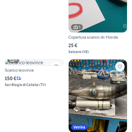
5
Copertura scarico dx Honda
25 €
Salzano
(
VE
)
3
Scarico leovince
150 €
San Biagio di Callalta
(
TV
)
Vetrina