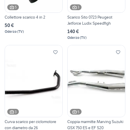
5
3
Collettore scarico 4 in 2
Scarico Sito 0723 Peugeot
Jetforce Ludix Speedfigh
50 €
140 €
Oderzo
(
TV
)
Oderzo
(
TV
)
3
5
Curva scarico per ciclomotore
Coppia marmitte Marving Suzuki
con diametro da 26
GSX 750 ES e EF S20