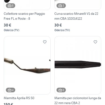
8
3
Collettore scarico per Piaggio
Curva scarico Minarelli V1 da 22
Free FL e Poste - 8
mm CBA 102014122
30 €
30 €
Oderzo
(
TV
)
Oderzo
(
TV
)
4
8
Marmitta Aprilia RS 50
Marmitta per ciclomotori lunga da
22 mm nera CBA 2
150 €