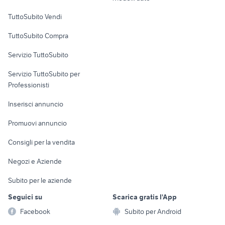
autonegozio usato patente b
fiat panda auto
Case vacanza
TuttoSubito Vendi
Uffici e Locali
TuttoSubito Compra
commerciali
Servizio TuttoSubito
elettronica
per la casa e la
sports e hobby
Servizio TuttoSubito per
persona
Informatica
Animali
Professionisti
Arredamento e
Console e
Accessori per
Casalinghi
Inserisci annuncio
Videogiochi
animali
Elettrodomestici
Promuovi annuncio
Audio/Video
Musica e Film
Giardino e Fai da te
Consigli per la vendita
Fotografia
Libri e Riviste
Abbigliamento e
Negozi e Aziende
Telefonia
Strumenti Musicali
Accessori
Subito per le aziende
Sports
Tutto per i bambini
Seguici su
Scarica gratis l'App
Biciclette
Facebook
Subito per Android
Collezionismo