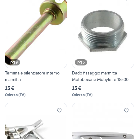
9
5
Terminale silenziatore interno
Dado fissaggio marmitta
marmitta
Motobecane Mobylette 18500
15 €
15 €
Oderzo
(
TV
)
Oderzo
(
TV
)