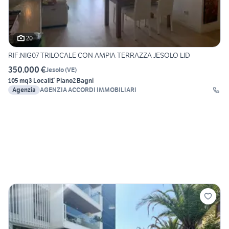
20
RIF:NIG07 TRILOCALE CON AMPIA TERRAZZA JESOLO LID
350.000 €
Jesolo
(
VE
)
105 mq
3 Locali
1° Piano
2 Bagni
Agenzia
AGENZIA ACCORDI IMMOBILIARI