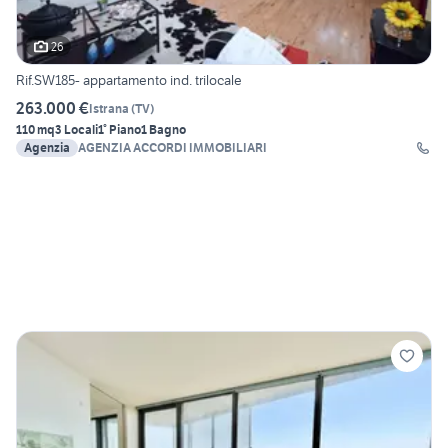
26
Rif.SW185- appartamento ind. trilocale
263.000 €
Istrana
(
TV
)
110 mq
3 Locali
1° Piano
1 Bagno
Agenzia
AGENZIA ACCORDI IMMOBILIARI