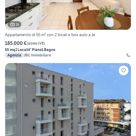
16
Appartamento di 55 m² con 2 locali e box auto a Je
185.000 €
Jesolo
(
VE
)
55 mq
2 Locali
4° Piano
1 Bagno
Agenzia
JBC Immobiliare