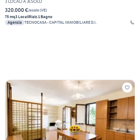
3 LOCALI A JESOLO
320.000 €
Jesolo
(
VE
)
75 mq
3 Locali
Rialz.
1 Bagno
Agenzia
TECNOCASA - CAPITAL IMMOBILIARE D.I.