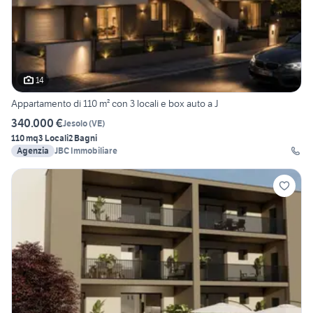
14
Appartamento di 110 m² con 3 locali e box auto a J
340.000 €
Jesolo
(
VE
)
110 mq
3 Locali
2 Bagni
Agenzia
JBC Immobiliare