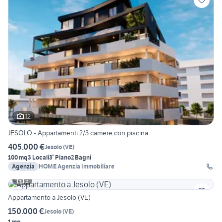
12
JESOLO - Appartamenti 2/3 camere con piscina
405.000 €
Jesolo
(
VE
)
100 mq
3 Locali
3° Piano
2 Bagni
Agenzia
HOME Agenzia Immobiliare
5
Appartamento a Jesolo (VE)
150.000 €
Jesolo
(
VE
)
1 mq