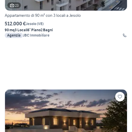
23
Appartamento di 90 m² con 3 locali a Jesolo
512.000 €
Jesolo
(
VE
)
90 mq
3 Locali
6° Piano
2 Bagni
Agenzia
JBC Immobiliare