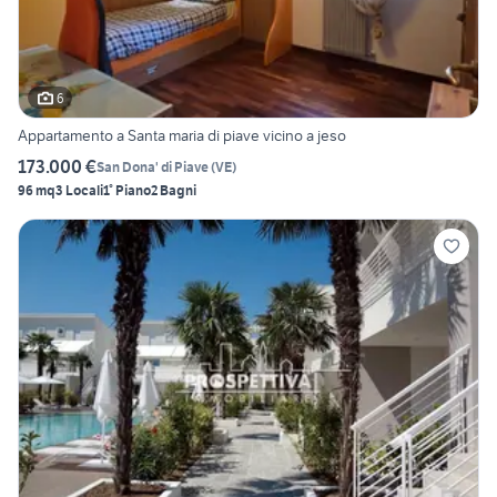
6
Appartamento a Santa maria di piave vicino a jeso
173.000 €
San Dona' di Piave
(
VE
)
96 mq
3 Locali
1° Piano
2 Bagni