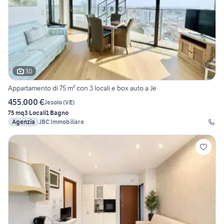
30
Appartamento di 75 m² con 3 locali e box auto a Je
455.000 €
Jesolo
(
VE
)
75 mq
3 Locali
1 Bagno
Agenzia
JBC Immobiliare