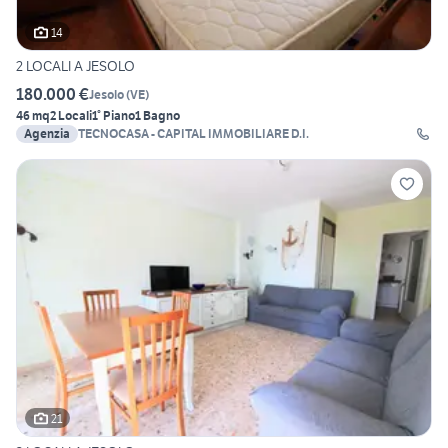
14
2 LOCALI A JESOLO
180.000 €
Jesolo
(
VE
)
46 mq
2 Locali
1° Piano
1 Bagno
Agenzia
TECNOCASA - CAPITAL IMMOBILIARE D.I.
21