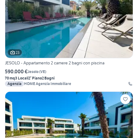
23
JESOLO - Appartamento 2 camere 2 bagni con piscina
590.000 €
Jesolo
(
VE
)
70 mq
3 Locali
2° Piano
2 Bagni
Agenzia
HOME Agenzia Immobiliare