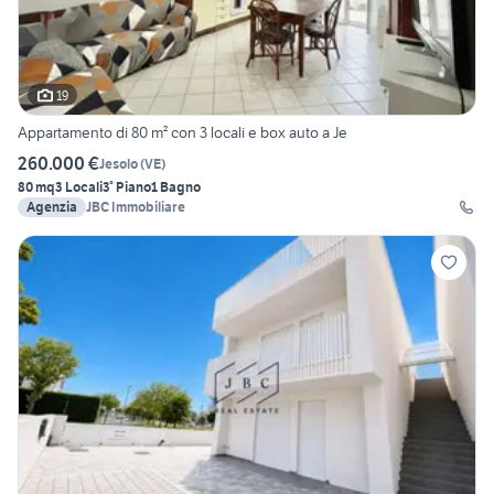
19
Appartamento di 80 m² con 3 locali e box auto a Je
260.000 €
Jesolo
(
VE
)
80 mq
3 Locali
3° Piano
1 Bagno
Agenzia
JBC Immobiliare