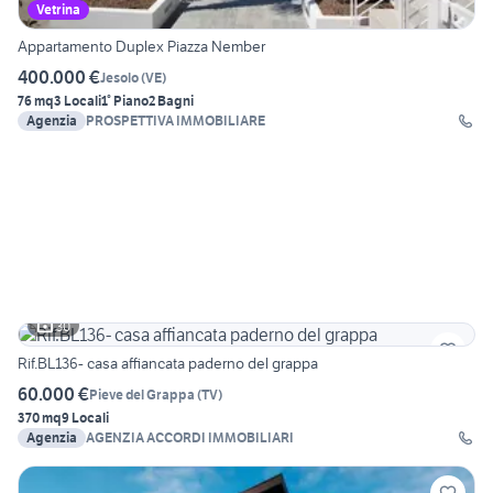
Vetrina
Appartamento Duplex Piazza Nember
400.000 €
Jesolo
(
VE
)
76 mq
3 Locali
1° Piano
2 Bagni
Agenzia
PROSPETTIVA IMMOBILIARE
30
Rif.BL136- casa affiancata paderno del grappa
60.000 €
Pieve del Grappa
(
TV
)
370 mq
9 Locali
Agenzia
AGENZIA ACCORDI IMMOBILIARI