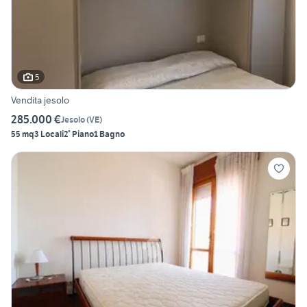
5
Vendita jesolo
285.000 €
Jesolo
(
VE
)
55 mq
3 Locali
2° Piano
1 Bagno