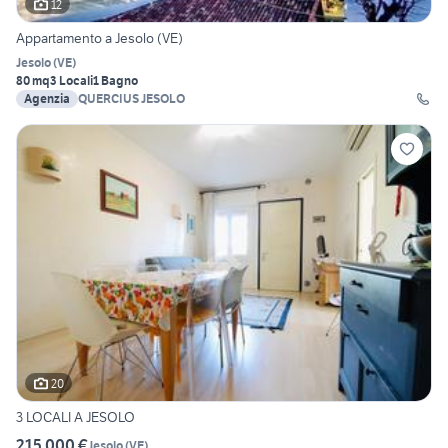
12
Appartamento a Jesolo (VE)
Jesolo
(
VE
)
80 mq
3 Locali
1 Bagno
Agenzia
QUERCIUS JESOLO
20
3 LOCALI A JESOLO
215.000 €
Jesolo
(
VE
)