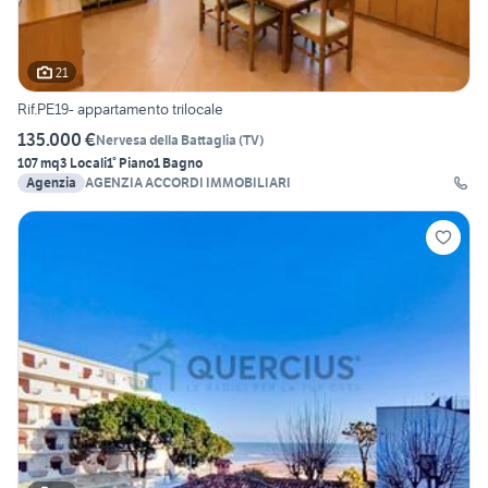
21
Rif.PE19- appartamento trilocale
135.000 €
Nervesa della Battaglia
(
TV
)
107 mq
3 Locali
1° Piano
1 Bagno
Agenzia
AGENZIA ACCORDI IMMOBILIARI