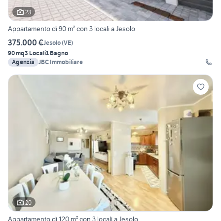
23
Appartamento di 90 m² con 3 locali a Jesolo
375.000 €
Jesolo
(
VE
)
90 mq
3 Locali
1 Bagno
Agenzia
JBC Immobiliare
20
Appartamento di 120 m² con 3 locali a Jesolo