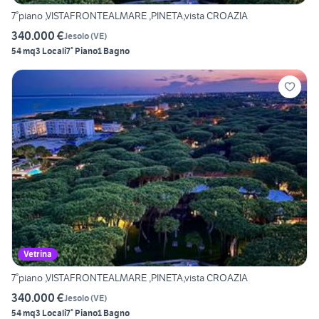
7°piano ,VISTAFRONTEALMARE ,PINETA,vista CROAZIA
340.000 €
Jesolo
(
VE
)
54 mq
3 Locali
7° Piano
1 Bagno
Vetrina
7°piano ,VISTAFRONTEALMARE ,PINETA,vista CROAZIA
340.000 €
Jesolo
(
VE
)
54 mq
3 Locali
7° Piano
1 Bagno