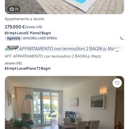
29
Appartamento a Jesolo
379.000 €
Jesolo
(
VE
)
80 mq
4 Locali
1° Piano
2 Bagni
Agenzia
IMMOBILIARE SFERA
6
AFF. APPARTAMENTO con termosifoni 2 BAGNI p. Mazzi
Jesolo
(
VE
)
80 mq
4 Locali
Piano T
2 Bagni