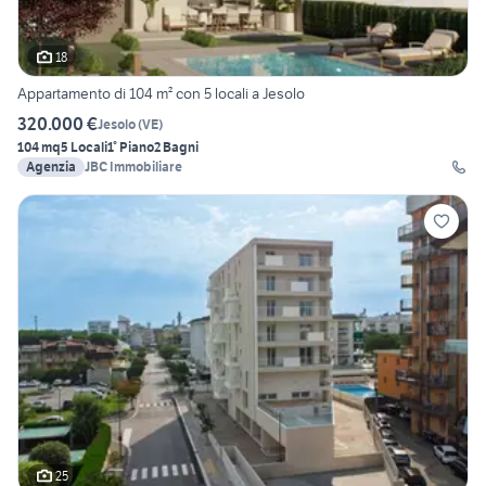
18
Appartamento di 104 m² con 5 locali a Jesolo
320.000 €
Jesolo
(
VE
)
104 mq
5 Locali
1° Piano
2 Bagni
Agenzia
JBC Immobiliare
25