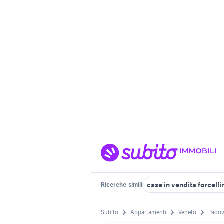
case in vendita forcell
Ricerche
simili
Subito
Appartamenti
Veneto
Padov