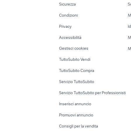
casa scorzÃƒÂ¨
Sicurezza
S
Sardegna
picenardi
a
Accessori Moto
Terreni e rustic
p
Condizioni
M
c
Nautica
Garage e box
Privacy
I
Caravan e Camper
Loft, mansarde 
Accessibilità
M
Veicoli commerciali
Case vacanza
Gestisci cookies
M
Uffici e Locali
TuttoSubito Vendi
commerciali
TuttoSubito Compra
Servizio TuttoSubito
Servizio TuttoSubito per Professionisti
Inserisci annuncio
Promuovi annuncio
Consigli per la vendita