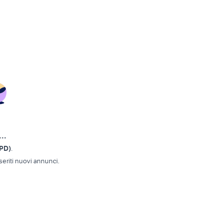
..
(PD)
.
eriti nuovi annunci.