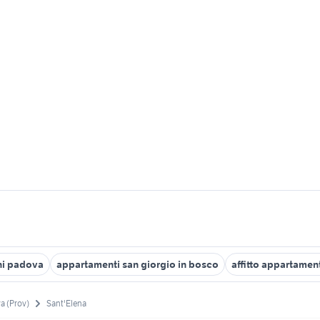
ini padova
appartamenti san giorgio in bosco
affitto appartame
a (Prov)
Sant'Elena