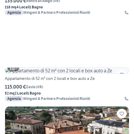
135.000 €
Ronco all'Adige
(
VR
)
118 mq
4 Locali
1 Bagno
Agenzia
Mingoni & Partners Professionisti Riuniti
7
Appartamento di 52 m² con 2 locali e box auto a Ze
115.000 €
Zevio
(
VR
)
52 mq
2 Locali
1 Bagno
Agenzia
Mingoni & Partners Professionisti Riuniti