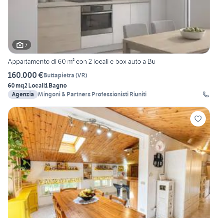
7
Appartamento di 60 m² con 2 locali e box auto a Bu
160.000 €
Buttapietra
(
VR
)
60 mq
2 Locali
1 Bagno
Agenzia
Mingoni & Partners Professionisti Riuniti