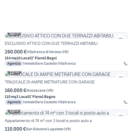
25
ESCLUSIVO ATTICO CON DUE TERRAZZI ABITABILI
260.000 €
Villafranca di Verona
(
VR
)
154 mq
10 Locali
2° Piano
3 Bagni
Agenzia
Immobiliare Castello Villafranca
30
TRILOCALE DI AMPIE METRATURE CON GARAGE
160.000 €
Mozzecane
(
VR
)
110 mq
3 Locali
1° Piano
1 Bagno
Agenzia
Immobiliare Castello Villafranca
11
Appartamento di 74 m² con 3 locali e posto auto a
110.000 €
San Giovanni Lupatoto
(
VR
)