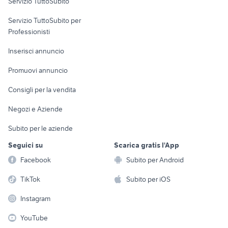
Servizio TuttoSubito
elettronica
per la casa e la
sports e hobby
Servizio TuttoSubito per
persona
Informatica
Animali
Professionisti
Arredamento e
Console e
Accessori per
Casalinghi
Inserisci annuncio
Videogiochi
animali
Elettrodomestici
Promuovi annuncio
Audio/Video
Musica e Film
Giardino e Fai da te
Consigli per la vendita
Fotografia
Libri e Riviste
Abbigliamento e
Negozi e Aziende
Telefonia
Strumenti Musicali
Accessori
Subito per le aziende
Sports
Tutto per i bambini
Seguici su
Scarica gratis l'App
Biciclette
Facebook
Subito per Android
Collezionismo
TikTok
Subito per iOS
Instagram
YouTube