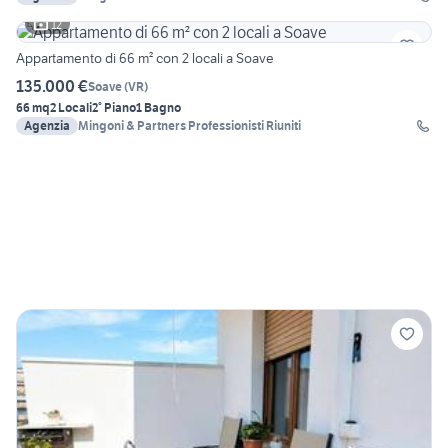
12
Appartamento di 66 m² con 2 locali a Soave
135.000 €
Soave
(
VR
)
66 mq
2 Locali
2° Piano
1 Bagno
Agenzia
Mingoni & Partners Professionisti Riuniti