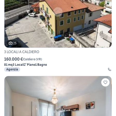
25
3 LOCALI A CALDIERO
160.000 €
Caldiero
(
VR
)
81 mq
3 Locali
2° Piano
1 Bagno
Agenzia