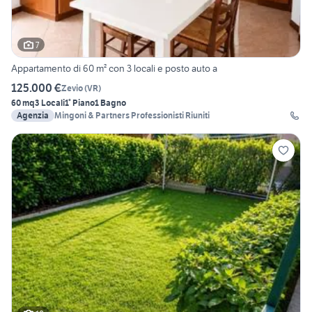
7
Appartamento di 60 m² con 3 locali e posto auto a
125.000 €
Zevio
(
VR
)
60 mq
3 Locali
1° Piano
1 Bagno
Agenzia
Mingoni & Partners Professionisti Riuniti