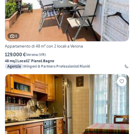
8
Appartamento di 48 m² con 2 locali a Verona
129.000 €
Verona
(
VR
)
48 mq
2 Locali
2° Piano
1 Bagno
Agenzia
Mingoni & Partners Professionisti Riuniti