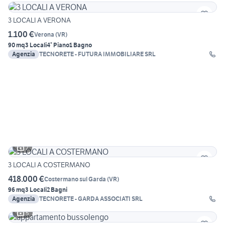
3 LOCALI A VERONA
1.100 €
Verona
(
VR
)
90 mq
3 Locali
4° Piano
1 Bagno
Agenzia
TECNORETE - FUTURA IMMOBILIARE SRL
7
3 LOCALI A COSTERMANO
418.000 €
Costermano sul Garda
(
VR
)
96 mq
3 Locali
2 Bagni
Agenzia
TECNORETE - GARDA ASSOCIATI SRL
5