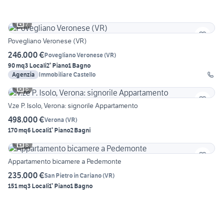
7
Povegliano Veronese (VR)
246.000 €
Povegliano Veronese
(
VR
)
90 mq
3 Locali
2° Piano
1 Bagno
Agenzia
Immobiliare Castello
6
V.ze P. Isolo, Verona: signorile Appartamento
498.000 €
Verona
(
VR
)
170 mq
6 Locali
1° Piano
2 Bagni
6
Appartamento bicamere a Pedemonte
235.000 €
San Pietro in Cariano
(
VR
)
151 mq
3 Locali
1° Piano
1 Bagno