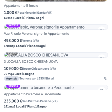
Appartamento Bilocale
1.000 €
Peschiera del Garda
(
VR
)
60 mq
2 Locali
1° Piano
2 Bagni
Vetrina
V.ze P. Isolo, Verona: signorile Appartamento
498.000 €
Verona
(
VR
)
170 mq
6 Locali
1° Piano
2 Bagni
18
3 LOCALI A BOSCO CHIESANUOVA
109.000 €
Bosco Chiesanuova
(
VR
)
70 mq
3 Locali
1 Bagno
Agenzia
Tecnocasa - LESSINIA srl
Vetrina
Appartamento bicamere a Pedemonte
235.000 €
San Pietro in Cariano
(
VR
)
151 mq
3 Locali
1° Piano
1 Bagno