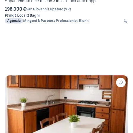
Appartamento di 97 m² con 3 locali e box auto dopp
198.000 €
San Giovanni Lupatoto
(
VR
)
97 mq
3 Locali
2 Bagni
Agenzia
Mingoni & Partners Professionisti Riuniti