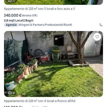
10
Appartamento di 118 m² con 5 locali e box auto a V
340.000 €
Verona
(
VR
)
118 mq
5 Locali
2 Bagni
Agenzia
Mingoni & Partners Professionisti Riuniti
16
Appartamento di 118 m² con 4 locali a Ronco all'Ad