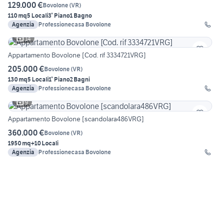
129.000 €
Bovolone
(
VR
)
110 mq
5 Locali
3° Piano
1 Bagno
Agenzia
Professionecasa Bovolone
14
Appartamento Bovolone [Cod. rif 3334721VRG]
205.000 €
Bovolone
(
VR
)
130 mq
5 Locali
1° Piano
2 Bagni
Agenzia
Professionecasa Bovolone
9
Appartamento Bovolone [scandolara486VRG]
360.000 €
Bovolone
(
VR
)
1950 mq
+10 Locali
Agenzia
Professionecasa Bovolone