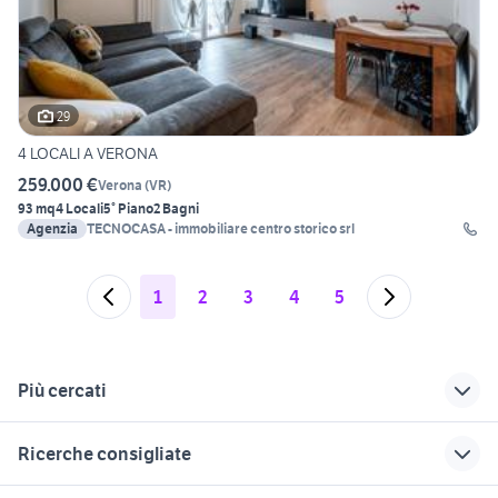
29
4 LOCALI A VERONA
259.000 €
Verona
(
VR
)
93 mq
4 Locali
5° Piano
2 Bagni
Agenzia
TECNOCASA - immobiliare centro storico srl
1
2
3
4
5
Più cercati
Correlati
Richerche simili
Suggerimenti
Ricerche consigliate
appartamenti
vendita
appartamenti
bovolone
appartamenti
sovramonte
case in vendita colleferro
case in affitto qualiano