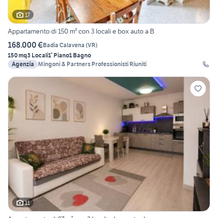
17
Appartamento di 150 m² con 3 locali e box auto a B
168.000 €
Badia Calavena
(
VR
)
150 mq
3 Locali
1° Piano
1 Bagno
Agenzia
Mingoni & Partners Professionisti Riuniti
11