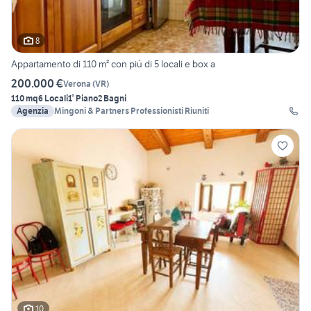
8
Appartamento di 110 m² con più di 5 locali e box a
200.000 €
Verona
(
VR
)
110 mq
6 Locali
1° Piano
2 Bagni
Agenzia
Mingoni & Partners Professionisti Riuniti
10