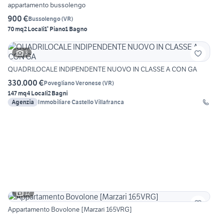
appartamento bussolengo
900 €
Bussolengo
(
VR
)
70 mq
2 Locali
1° Piano
1 Bagno
3
QUADRILOCALE INDIPENDENTE NUOVO IN CLASSE A CON GA
330.000 €
Povegliano Veronese
(
VR
)
147 mq
4 Locali
2 Bagni
Agenzia
Immobiliare Castello Villafranca
12
Appartamento Bovolone [Marzari 165VRG]