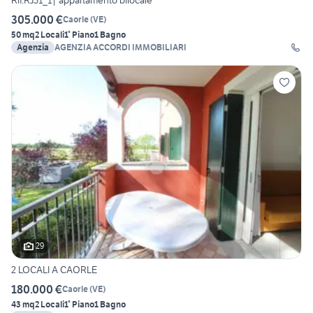
305.000 €
Caorle
(
VE
)
50 mq
2 Locali
1° Piano
1 Bagno
Agenzia
AGENZIA ACCORDI IMMOBILIARI
29
2 LOCALI A CAORLE
180.000 €
Caorle
(
VE
)
43 mq
2 Locali
1° Piano
1 Bagno