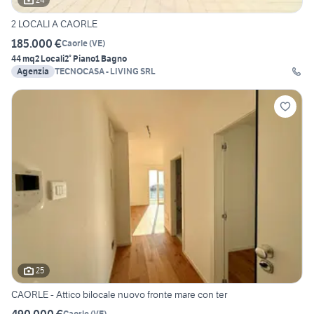
2 LOCALI A CAORLE
185.000 €
Caorle
(
VE
)
44 mq
2 Locali
2° Piano
1 Bagno
Agenzia
TECNOCASA - LIVING SRL
25
CAORLE - Attico bilocale nuovo fronte mare con ter
490.000 €
Caorle
(
VE
)