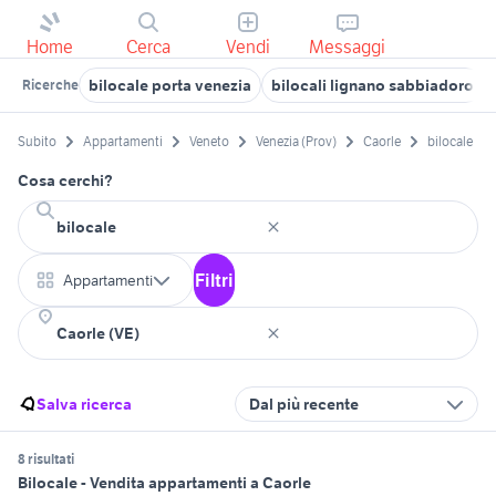
Home
Cerca
Vendi
Messaggi
bilocale porta venezia
bilocali lignano sabbiadoro
Ricerche
Subito
Appartamenti
Veneto
Venezia (Prov)
Caorle
bilocale
Cosa cerchi?
Filtri
Appartamenti
Salva ricerca
Dal più recente
8 risultati
Bilocale - Vendita appartamenti a Caorle