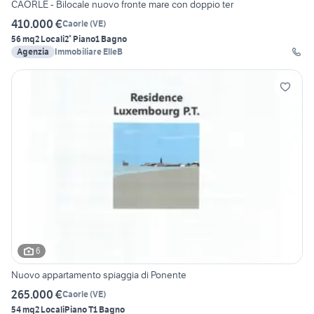
CAORLE - Bilocale nuovo fronte mare con doppio ter
410.000 €
Caorle
(
VE
)
56 mq
2 Locali
2° Piano
1 Bagno
Agenzia
Immobiliare ElleB
6
Nuovo appartamento spiaggia di Ponente
265.000 €
Caorle
(
VE
)
54 mq
2 Locali
Piano T
1 Bagno