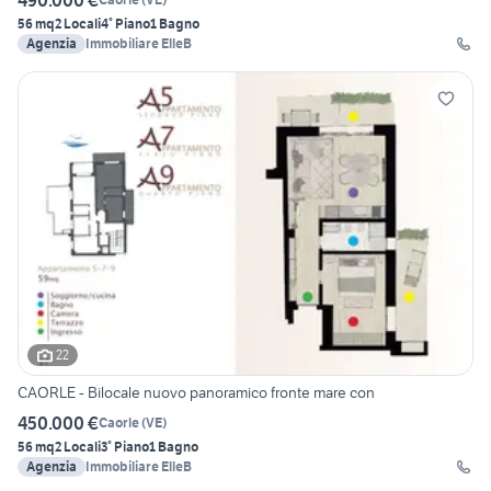
56 mq
2 Locali
4° Piano
1 Bagno
Agenzia
Immobiliare ElleB
22
CAORLE - Bilocale nuovo panoramico fronte mare con
450.000 €
Caorle
(
VE
)
56 mq
2 Locali
3° Piano
1 Bagno
Agenzia
Immobiliare ElleB