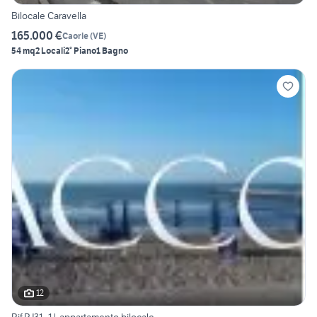
Bilocale Caravella
165.000 €
Caorle
(
VE
)
54 mq
2 Locali
2° Piano
1 Bagno
12
Rif.RJ31_1| appartamento bilocale