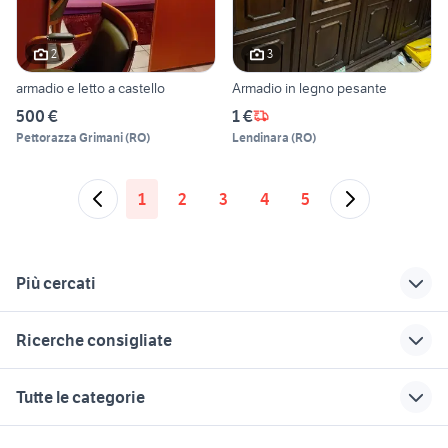
2
3
armadio e letto a castello
Armadio in legno pesante
500 €
1 €
Pettorazza Grimani
(
RO
)
Lendinara
(
RO
)
1
2
3
4
5
Più cercati
Correlati
Richerche simili
Suggerimenti
Ricerche consigliate
regalo armadio
armadio in inglese
cucina arredamento
arredamento
Frosinone provincia
svendita cucine arredamento
regalo arredamento Pistoia
armadio noce
Tutte le categorie
Torino provincia
provincia
armadio 1 anta
massello
cucina usata
mondo convenienza
arredamento
piacenza
divani usati
divani usati caserta
motori
immobili
lavoro e servizi
Piemonte