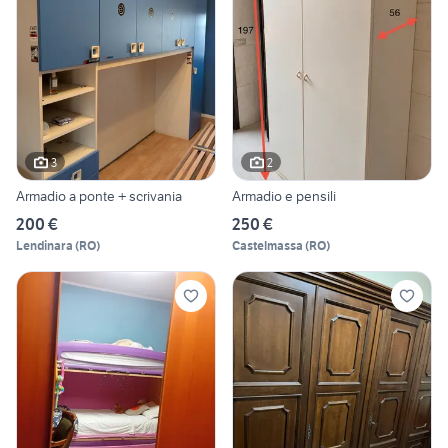
3
2
Armadio a ponte + scrivania
Armadio e pensili
200 €
250 €
Lendinara
(
RO
)
Castelmassa
(
RO
)