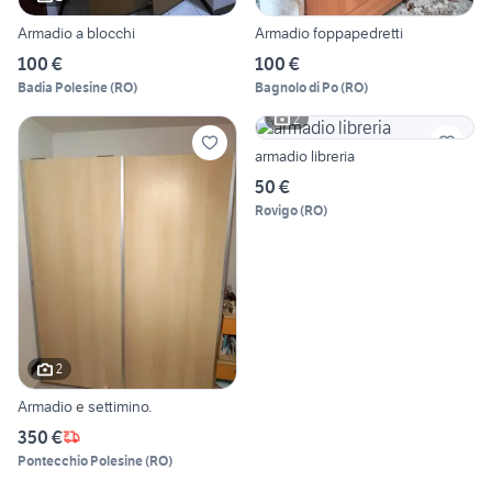
Armadio a blocchi
Armadio foppapedretti
100 €
100 €
Badia Polesine
(
RO
)
Bagnolo di Po
(
RO
)
2
armadio libreria
50 €
Rovigo
(
RO
)
2
Armadio e settimino.
350 €
Pontecchio Polesine
(
RO
)