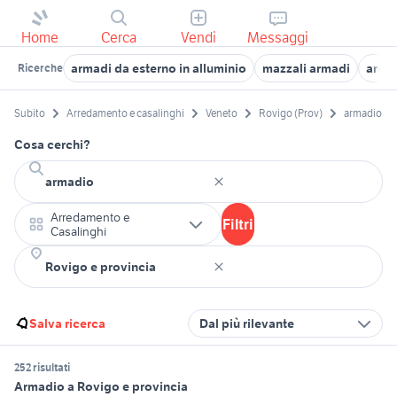
Home
Cerca
Vendi
Messaggi
armadi da esterno in alluminio
mazzali armadi
arma
Ricerche
Subito
Arredamento e casalinghi
Veneto
Rovigo (Prov)
armadio
Cosa cerchi?
Arredamento e
Filtri
Casalinghi
Salva ricerca
Dal più rilevante
252 risultati
Armadio a Rovigo e provincia