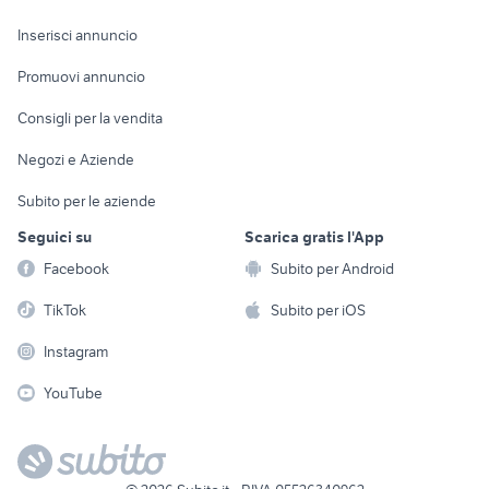
Arredamento e
Console e
Accessori per
Casalinghi
Inserisci annuncio
Videogiochi
animali
Elettrodomestici
Promuovi annuncio
Audio/Video
Musica e Film
Giardino e Fai da te
Consigli per la vendita
Fotografia
Libri e Riviste
Abbigliamento e
Negozi e Aziende
Telefonia
Strumenti Musicali
Accessori
Subito per le aziende
Sports
Tutto per i bambini
Seguici su
Scarica gratis l'App
Biciclette
Facebook
Subito per Android
Collezionismo
TikTok
Subito per iOS
Instagram
YouTube