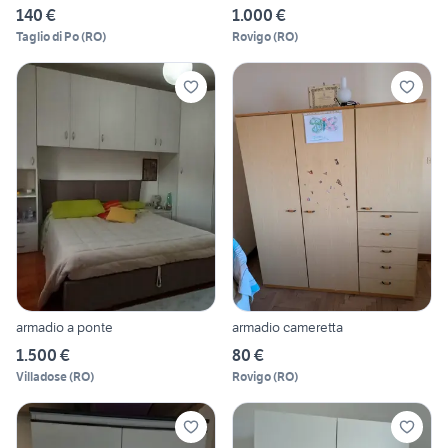
140 €
1.000 €
Taglio di Po
(
RO
)
Rovigo
(
RO
)
armadio a ponte
armadio cameretta
1.500 €
80 €
Villadose
(
RO
)
Rovigo
(
RO
)