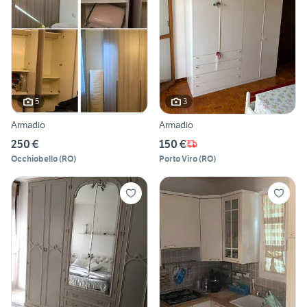
5
3
Armadio
Armadio
250 €
150 €
Occhiobello
(
RO
)
Porto Viro
(
RO
)